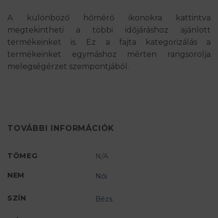
A különböző hőmérő ikonokra kattintva
megtekintheti a többi időjáráshoz ajánlott
termékeinket is. Ez a fajta kategorizálás a
termékeinket egymáshoz mérten rangsorolja
melegségérzet szempontjából.
TOVÁBBI INFORMÁCIÓK
TÖMEG
N/A
NEM
Női
SZÍN
Bézs