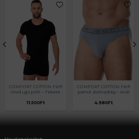
COMFORT COTTON Férfi
COMFORT COTTON Férfi
rövid ujjú póló – Fekete
pamut alsónadrág – Acél
11.500
Ft
4.980
Ft