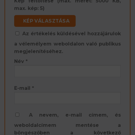
Kép feltöltése (max. méret: 5000 KB,
max. kép: 5)
KÉP VÁLASZTÁSA
Az értékelés küldésével hozzájárulok
a vélemélyem weboldalon való publikus
megjelenítéséhez.
Név
*
E-mail
*
A nevem, e-mail címem, és
weboldalcímem mentése a
böngészőben a következő