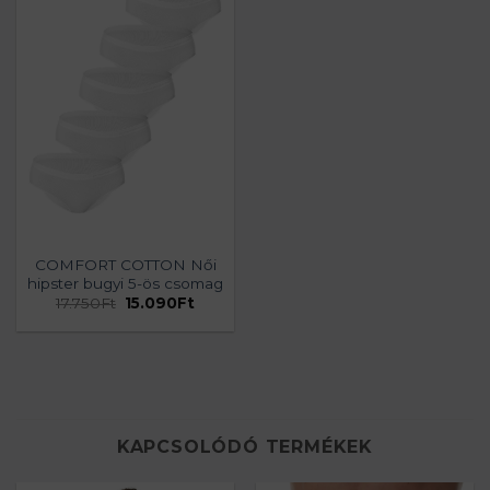
COMFORT COTTON Női
hipster bugyi 5-ös csomag
Original
Current
17.750
Ft
15.090
Ft
price
price
was:
is:
17.750Ft.
15.090Ft.
KAPCSOLÓDÓ TERMÉKEK