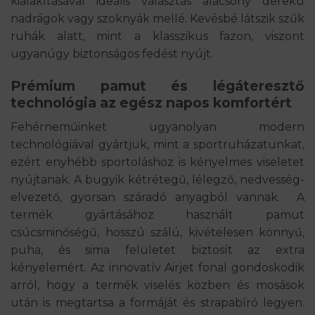
kialakításával ideális választás alacsony derekú
nadrágok vagy szoknyák mellé. Kevésbé látszik szűk
ruhák alatt, mint a klasszikus fazon, viszont
ugyanúgy biztonságos fedést nyújt.
Prémium pamut és légáteresztő
technológia az egész napos komfortért
Fehérneműinket ugyanolyan modern
technológiával gyártjuk, mint a sportruházatunkat,
ezért enyhébb sportoláshoz is kényelmes viseletet
nyújtanak. A bugyik kétrétegű, lélegző, nedvesség-
elvezető, gyorsan száradó anyagból vannak. A
termék gyártásához használt pamut
csúcsminőségű, hosszú szálú, kivételesen könnyű,
puha, és sima felületet biztosít az extra
kényelemért. Az innovatív Airjet fonal gondoskodik
arról, hogy a termék viselés közben és mosások
után is megtartsa a formáját és strapabíró legyen.