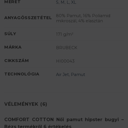
MÉRET
S
,
M
,
L
,
XL
80% Pamut, 16% Poliamid
ANYAGÖSSZETÉTEL
mikroszál, 4% elasztán
SÚLY
171 g/m²
MÁRKA
BRUBECK
CIKKSZÁM
HI00043
TECHNOLÓGIA
Air Jet
,
Pamut
VÉLEMÉNYEK (6)
COMFORT COTTON Női pamut hipster bugyi –
Bézs
termékről 6 értékelés