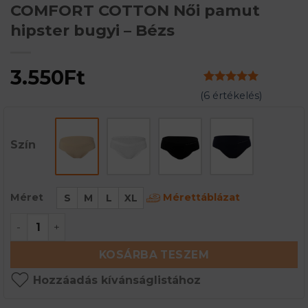
COMFORT COTTON Női pamut
hipster bugyi – Bézs
3.550
Ft
Értékelés
6
5
(
6
értékelés)
az 5-ből,
értékelés
alapján
Szín
Mérettáblázat
Méret
S
M
L
XL
COMFORT COTTON Női pamut hipster bugyi - Bé
KOSÁRBA TESZEM
Hozzáadás kívánságlistához