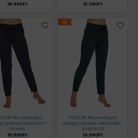
18.990
Ft
15.390
Ft
Új
SION Női melegítő
FUSION Női melegítő
g cipzáras zsebekkel –
nadrág cipzáras zsebekkel –
Fekete
Sötétzöld
19.990
Ft
19.990
Ft