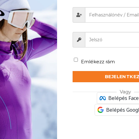
ői ultrakönnyű
B-LIGHT Női ultrakönnyű
COMF
gyi – Fukszia
sportbugyi – Sötétkék
ezüs
b
.600
Ft
5.600
Ft
Új
Új
Emlékezz rám
BEJELENTKE
Vagy
Belépés Fac
Belépés Googl
WOOL Uniszex
DRY Női aláöltöző nadrág –
DRY N
 merinó gyapjú
Fekete / Grafit