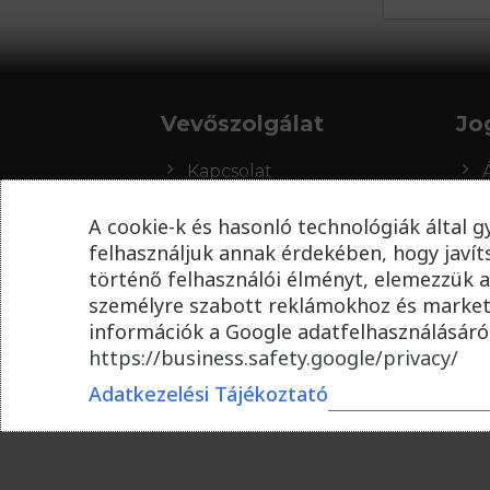
Vevőszolgálat
Jo
Kapcsolat
Szállítási feltételek
A cookie-k és hasonló technológiák által g
felhasználjuk annak érdekében, hogy javí
Fizetési módok
történő felhasználói élményt, elemezzük a
Reklamáció, visszaküldés
személyre szabott reklámokhoz és market
információk a Google adatfelhasználásáról
Cipő szavatosság
https://business.safety.google/privacy/
Mérettáblázat
Adatkezelési Tájékoztató
Kezelési útmutató
Ajándékutalvány