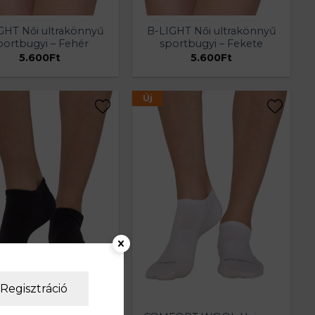
GHT Női ultrakönnyű
B-LIGHT Női ultrakönnyű
portbugyi – Fehér
sportbugyi – Fekete
5.600
Ft
5.600
Ft
Új
Regisztráció