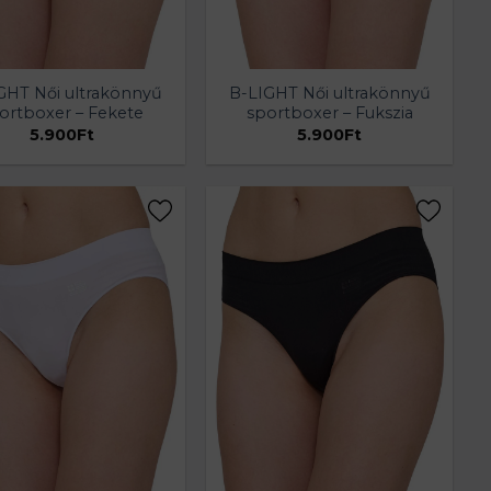
GHT Női ultrakönnyű
B-LIGHT Női ultrakönnyű
ortboxer – Fekete
sportboxer – Fukszia
5.900
Ft
5.900
Ft