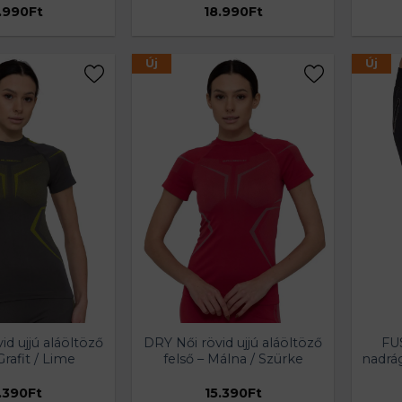
.990
Ft
18.990
Ft
Új
Új
id ujjú aláöltöző
DRY Női rövid ujjú aláöltöző
FU
Grafit / Lime
felső – Málna / Szürke
nadrá
.390
Ft
15.390
Ft