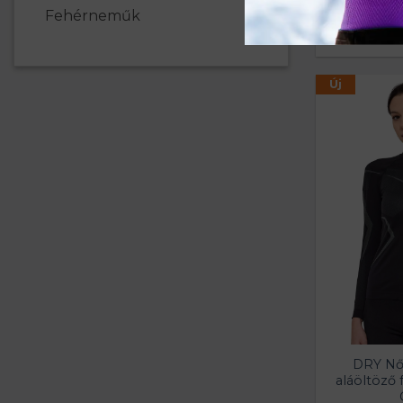
bokazok
Fehérneműk
3
Új
DRY Női
aláöltöző 