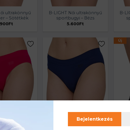
ői ultrakönnyű
B-LIGHT Női ultrakönnyű
B-LI
er – Sötétkék
sportbugyi – Bézs
s
.900
Ft
5.600
Ft
Új
Bejelentkezés