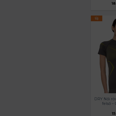
18
Új
DRY Női röv
felső – 
15