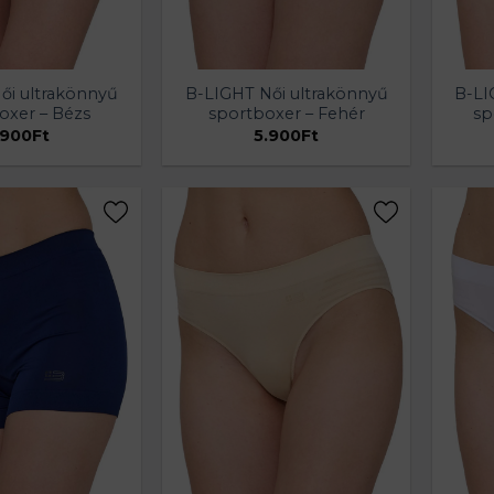
ői ultrakönnyű
B-LIGHT Női ultrakönnyű
B-LI
oxer – Bézs
sportboxer – Fehér
sp
.900
Ft
5.900
Ft