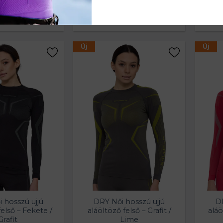
ni – Szürke
.490
Ft
15.390
Ft
Új
Új
 hosszú ujjú
DRY Női hosszú ujjú
DR
felső – Fekete /
aláöltöző felső – Grafit /
aláö
Grafit
Lime