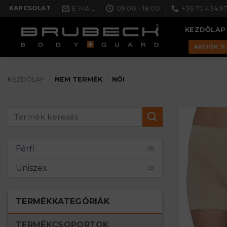
Skip
E-MAIL
09:00 - 18:00
+36 70 434 97
KAPCSOLAT
to
KEZDŐLAP
content
AKCIÓK %
KEZDŐLAP
/
NEM TERMÉK
/
NŐI
Keresés
a
következőre:
Férfi
(9)
Uniszex
(9)
TERMÉKKATEGÓRIÁK
TERMÉKCSOPORTOK