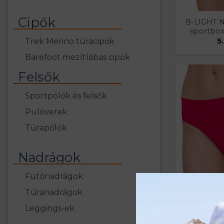
Cipők
B-LIGHT N
sportbox
Trek Merino túracipők
5
Barefoot mezítlábas cipők
Felsők
Sportpólók és felsők
Pulóverek
Túrapólók
Nadrágok
Futónadrágok
Túranadrágok
Leggings-ek