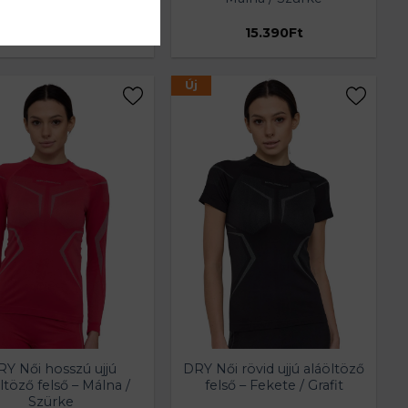
15.390
Ft
15.390
Ft
Új
Y Női hosszú ujjú
DRY Női rövid ujjú aláöltöző
ltöző felső – Málna /
felső – Fekete / Grafit
Szürke