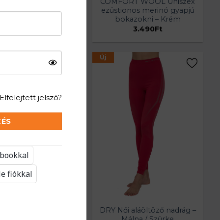
ORT WOOL Uniszex
COMFORT WOOL Uniszex
tionos merinó gyapjú
ezüstionos merinó gyapjú
okazokni – Fekete
bokazokni – Krém
3.490
Ft
3.490
Ft
Új
Elfelejtett jelszó?
ZÉS
ebookkal
e fiókkal
ői aláöltöző nadrág –
DRY Női aláöltöző nadrág –
Grafit / Lime
Málna / Szürke