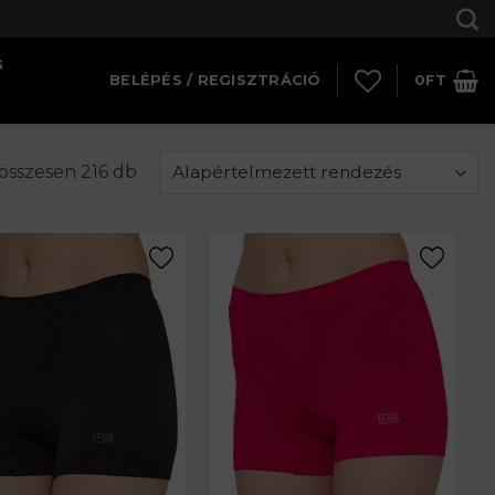
G
BELÉPÉS / REGISZTRÁCIÓ
0
FT
 összesen 216 db