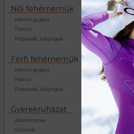
B-LIGHT N
sportbu
Női fehérneműk
5
Merinó gyapjú
Pamut
Új
Pizsamák, hálóingek
Férfi fehérneműk
Merinó gyapjú
Pamut
Pizsamák, hálóingek
Gyerekruházat
Aláöltözetek
COMFORT 
Sízoknik
ezüstionos