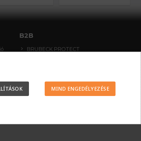
B2B
ió
BRUBECK PROTECT
Protect Thermo
Protect FR-AS
Ranger Protect
LLÍTÁSOK
MIND ENGEDÉLYEZÉSE