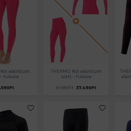
ői aláöltözet
THERMO Női aláöltözet
THER
 – Fukszia
szett – Fukszia
aláö
Original
Current
.590
Ft
41.580
Ft
37.490
Ft
price
price
was:
is:
41.580Ft.
37.490Ft.