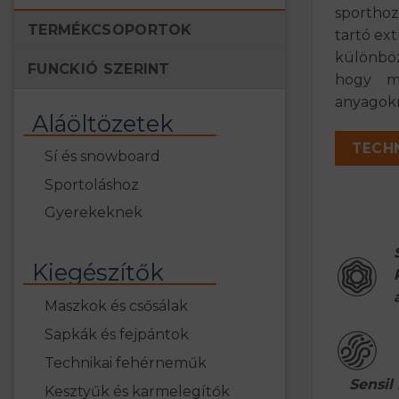
sporthoz
TERMÉKCSOPORTOK
tartó ext
különböz
FUNCKIÓ SZERINT
hogy me
anyagokr
Aláöltözetek
TECH
Sí és snowboard
Sportoláshoz
Gyerekeknek
Kiegészítők
Maszkok és csősálak
Sapkák és fejpántok
Technikai fehérneműk
Sensil
Kesztyűk és karmelegítők