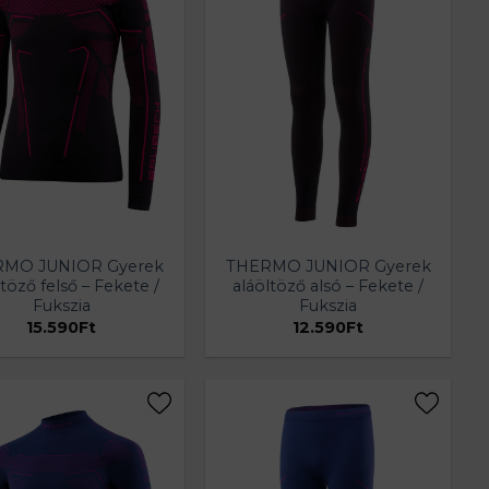
MO JUNIOR Gyerek
THERMO JUNIOR Gyerek
ltöző felső – Fekete /
aláöltöző alsó – Fekete /
Fukszia
Fukszia
15.590
Ft
12.590
Ft