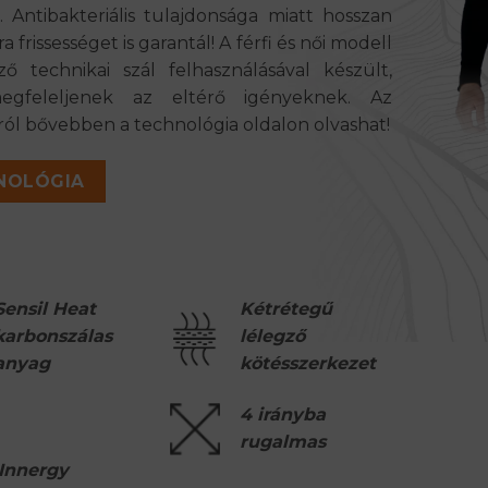
. Antibakteriális tulajdonsága miatt hosszan
ra frissességet is garantál! A férfi és női modell
ő technikai szál felhasználásával készült,
gfeleljenek az eltérő igényeknek. Az
ól bővebben a technológia oldalon olvashat!
NOLÓGIA
Sensil Heat
Kétrétegű
karbonszálas
lélegző
anyag
kötésszerkezet
4 irányba
rugalmas
 Innergy