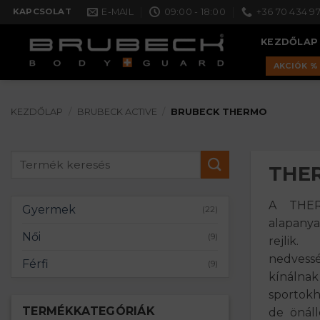
Skip
E-MAIL
09:00 - 18:00
+36 70 434 97
KAPCSOLAT
to
KEZDŐLAP
content
AKCIÓK %
KEZDŐLAP
/
BRUBECK ACTIVE
/
BRUBECK THERMO
Keresés
THER
a
következőre:
A THERM
Gyermek
(22)
alapany
Női
(9)
rejli
nedvess
Férfi
(9)
kínálnak
sportokh
TERMÉKKATEGÓRIÁK
de önáll