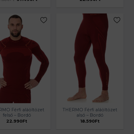
price
price
was:
is:
41.580Ft.
37.490Ft.
MO Férfi aláöltözet
THERMO Férfi aláöltözet
felső – Bordó
alsó – Bordó
22.990
Ft
18.590
Ft