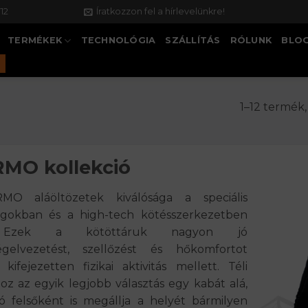
12
Íratkozzon fel a hírlevelünkre!
TERMÉKEK
TECHNOLÓGIA
SZÁLLÍTÁS
RÓLUNK
BLO
1–12 termék,
MO kollekció
O aláöltözetek kiválósága a speciális
agokban és a high-tech kötésszerkezetben
k. Ezek a kötöttáruk nagyon jó
égelvezetést, szellőzést és hőkomfortot
 kifejezetten fizikai aktivitás mellett. Téli
oz az egyik legjobb választás egy kabát alá,
ó felsőként is megállja a helyét bármilyen