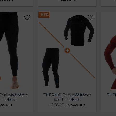
-%
-10%
rfi aláöltözet
THERMO Férfi aláöltözet
THER
 – Fekete
szett – Fekete
Original
Current
.590
Ft
41.580
Ft
37.490
Ft
price
price
was:
is:
41.580Ft.
37.490Ft.