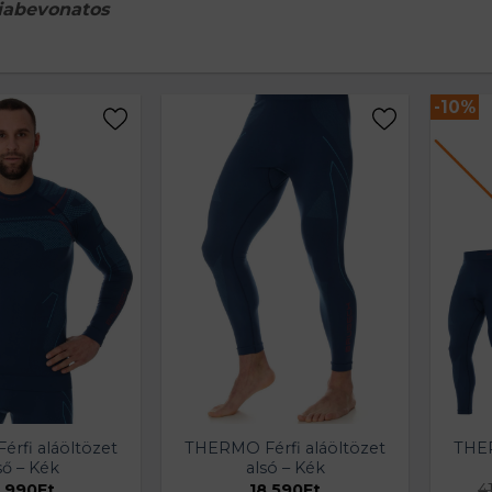
iabevonatos
-%
-10%
rfi aláöltözet
THERMO Férfi aláöltözet
THER
ső – Kék
alsó – Kék
.990
Ft
18.590
Ft
4