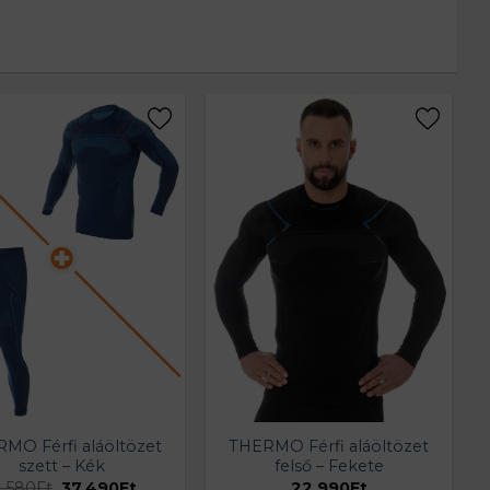
MO Férfi aláöltözet
THERMO Férfi aláöltözet
szett – Kék
felső – Fekete
Original
Current
1.580
Ft
37.490
Ft
22.990
Ft