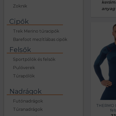
kerám
Zoknik
anyag
Cipők
Trek Merino túracipők
Barefoot mezítlábas cipők
Felsők
Sportpólók és felsők
Pulóverek
Túrapólók
Nadrágok
Futónadrágok
THERMO Fé
Túranadrágok
fel
22