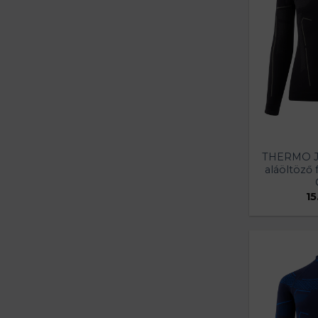
THERMO J
aláöltöző 
15