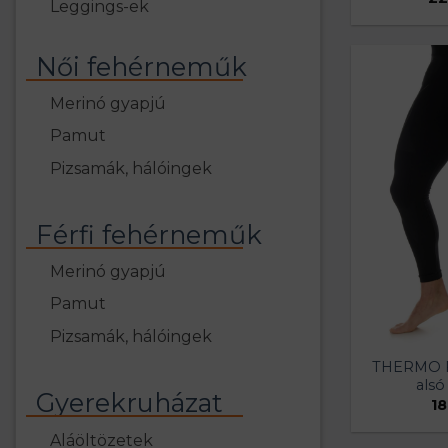
Leggings-ek
Női fehérneműk
Merinó gyapjú
Pamut
Pizsamák, hálóingek
Férfi fehérneműk
Merinó gyapjú
Pamut
Pizsamák, hálóingek
THERMO Fé
alsó
Gyerekruházat
18
Aláöltözetek