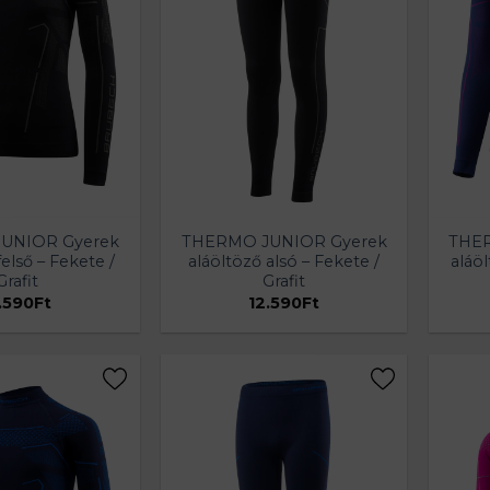
UNIOR Gyerek
THERMO JUNIOR Gyerek
THER
felső – Fekete /
aláöltöző alsó – Fekete /
aláöl
Grafit
Grafit
.590
Ft
12.590
Ft