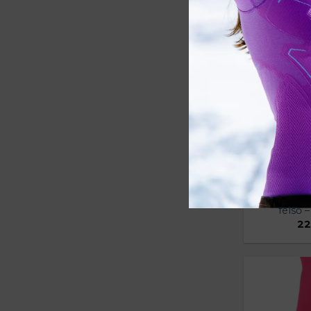
THERMO N
felső 
22