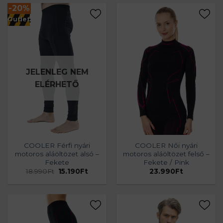
-20%
Outlet
JELENLEG NEM
ELÉRHETŐ
COOLER Férfi nyári
COOLER Női nyári
motoros aláöltözet alsó –
motoros aláöltözet felső –
Fekete
Fekete / Pink
Original
Current
18.990
Ft
15.190
Ft
23.990
Ft
price
price
was:
is:
18.990Ft.
15.190Ft.