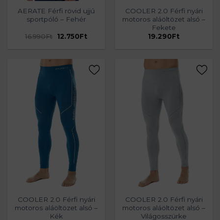
AERATE Férfi rövid ujjú
COOLER 2.0 Férfi nyári
sportpóló – Fehér
motoros aláöltözet alsó –
Fekete
Original
Current
16.990
Ft
12.750
Ft
19.290
Ft
price
price
was:
is:
16.990Ft.
12.750Ft.
COOLER 2.0 Férfi nyári
COOLER 2.0 Férfi nyári
motoros aláöltözet alsó –
motoros aláöltözet alsó –
Kék
Világosszürke