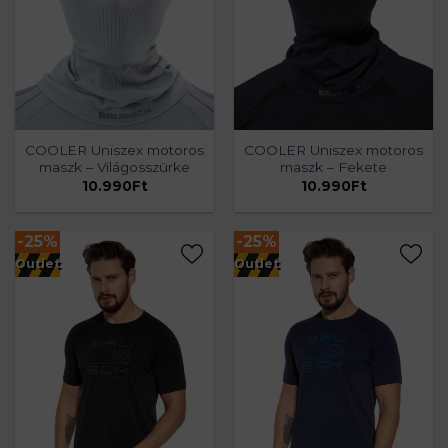
COOLER Uniszex motoros
COOLER Uniszex motoros
maszk – Világosszürke
maszk – Fekete
10.990
Ft
10.990
Ft
-25%
-25%
Outlet
Outlet