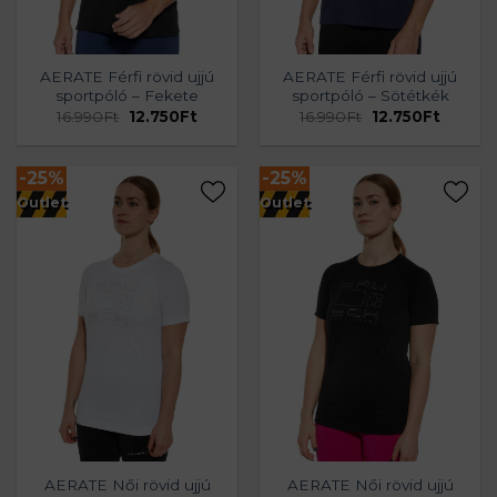
AERATE Férfi rövid ujjú
AERATE Férfi rövid ujjú
sportpóló – Fekete
sportpóló – Sötétkék
Original
Current
Original
Current
16.990
Ft
12.750
Ft
16.990
Ft
12.750
Ft
price
price
price
price
was:
is:
was:
is:
16.990Ft.
12.750Ft.
16.990Ft.
12.750Ft
-25%
-25%
Outlet
Outlet
AERATE Női rövid ujjú
AERATE Női rövid ujjú