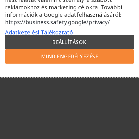
reklámokhoz és marketing célokra. További
információk a Google adatfelhasználásáról:
https://business.safety.google/privacy/
Adatkezelési Tájékoztató
BEÁLLÍTÁSOK
3D PRO Férfi ujjatlan
3D PRO Férfi ujjatlan
MIND ENGEDÉLYEZÉSE
sportmez – Sötétkék
sportmez – Kék
10.900
Ft
10.900
Ft
Vevőszolgálat
Kapcsolat
Szállítási feltételek
Fizetési módok