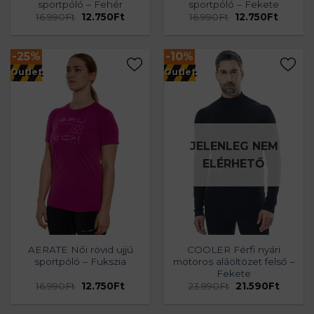
sportpóló – Fehér
sportpóló – Fekete
Original
Current
Original
Current
16.990
Ft
12.750
Ft
16.990
Ft
12.750
Ft
price
price
price
price
was:
is:
was:
is:
16.990Ft.
12.750Ft.
16.990Ft.
12.750Ft
-25%
-10%
Outlet
Outlet
JELENLEG NEM
ELÉRHETŐ
AERATE Női rövid ujjú
COOLER Férfi nyári
sportpóló – Fukszia
motoros aláöltözet felső –
Fekete
Original
Current
Original
Curren
16.990
Ft
12.750
Ft
23.990
Ft
21.590
Ft
price
price
price
price
was:
is:
was:
is:
16.990Ft.
12.750Ft.
23.990Ft.
21.590F