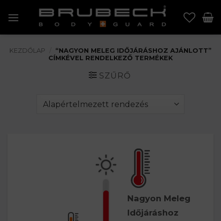
Skip
to
content
KEZDŐLAP
/
“NAGYON MELEG IDŐJÁRÁSHOZ AJÁNLOTT”
CÍMKÉVEL RENDELKEZŐ TERMÉKEK
SZŰRŐ
Nagyon Meleg
Időjáráshoz