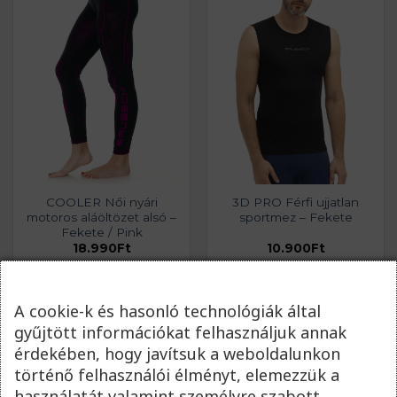
COOLER Női nyári
3D PRO Férfi ujjatlan
motoros aláöltözet alsó –
sportmez – Fekete
Fekete / Pink
18.990
Ft
10.900
Ft
A cookie-k és hasonló technológiák által
gyűjtött információkat felhasználjuk annak
érdekében, hogy javítsuk a weboldalunkon
történő felhasználói élményt, elemezzük a
használatát valamint személyre szabott