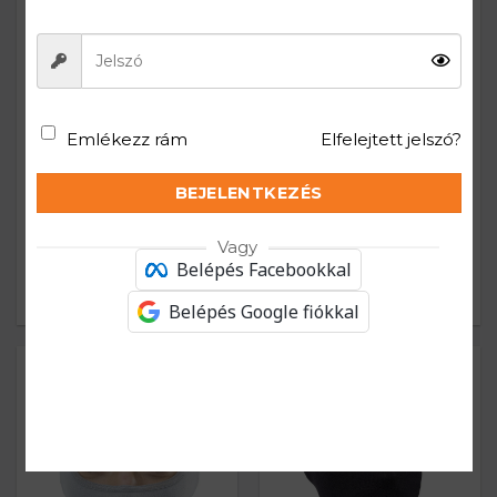
Emlékezz rám
Elfelejtett jelszó?
BEJELENTKEZÉS
COOLER Női nyári
COOLER Női nyári
Vagy
motoros aláöltözet felső –
motoros aláöltözet alsó –
Belépés Facebookkal
Világosszürke
Világosszürke
23.990
Ft
18.990
Ft
Belépés Google fiókkal