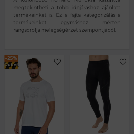
A különböző hőmérő ikonokra kattintva
megtekintheti a többi időjáráshoz ajánlott
termékeinket is. Ez a fajta kategorizálás a
termékeinket egymáshoz mérten
rangsorolja melegségérzet szempontjából.
-25%
Outlet