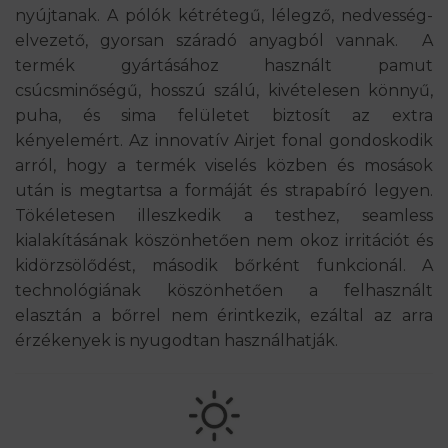
nyújtanak. A pólók kétrétegű, lélegző, nedvesség-
elvezető, gyorsan száradó anyagból vannak. A
termék gyártásához használt pamut
csúcsminőségű, hosszú szálú, kivételesen könnyű,
puha, és sima felületet biztosít az extra
kényelemért. Az innovatív Airjet fonal gondoskodik
arról, hogy a termék viselés közben és mosások
után is megtartsa a formáját és strapabíró legyen.
Tökéletesen illeszkedik a testhez, seamless
kialakításának köszönhetően nem okoz irritációt és
kidörzsölődést, második bőrként funkcionál. A
technológiának köszönhetően a felhasznált
elasztán a bőrrel nem érintkezik, ezáltal az arra
érzékenyek is nyugodtan használhatják.