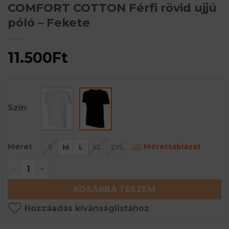
COMFORT COTTON Férfi rövid ujjú
póló – Fekete
11.500
Ft
Szín
Mérettáblázat
Méret
S
M
L
XL
2XL
COMFORT COTTON Férfi rövid ujjú póló - Fekete
KOSÁRBA TESZEM
Hozzáadás kívánságlistához