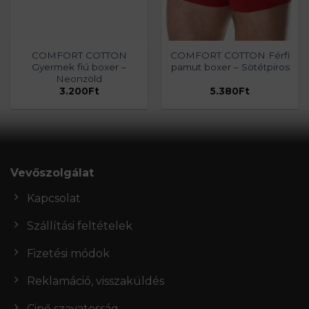
COMFORT COTTON
COMFORT COTTON Férfi
Gyermek fiú boxer –
pamut boxer – Sötétpiros
Neonzöld
3.200
Ft
5.380
Ft
Vevőszolgálat
Kapcsolat
Szállítási feltételek
Fizetési módok
Reklamáció, visszaküldés
Cipő szavatosság