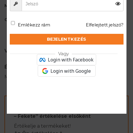
MÁRKA
BRUBECK
CIKKSZÁM
SS00990
Emlékezz rám
Elfelejtett jelszó?
BEJELENTKEZÉS
VÉLEMÉNYEK (0)
Vagy
Login with Facebook
Értékelések
Login with Google
Még nincsenek értékelések.
„COMFORT COTTON Férfi rövid ujjú póló
– Fekete” értékelése elsőként
Értékelje a termékeket!