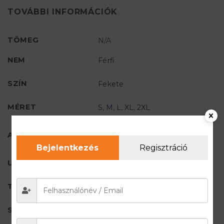
TOVÁBBI INFORMÁCIÓK
TÖMEG
N/A
NEM
Férfi
SZÍN
Fekete
MÉRET
S
,
M
,
L
,
XL
,
2XL
55% Pamut, 45% Poliamid
ANYAGÖSSZETÉTEL
mikroszál
Bejelentkezés
Regisztráció
UJJ HOSSZ
Rövid ujjú
TECHNOLÓGIA
Air Jet
,
Pamut
SÚLY
171 g/m²