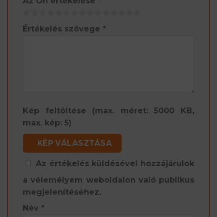
Az Ön értékelése
*
Értékelés szövege
*
Kép feltöltése (max. méret: 5000 KB,
max. kép: 5)
KÉP VÁLASZTÁSA
Az értékelés küldésével hozzájárulok
a vélemélyem weboldalon való publikus
megjelenítéséhez.
Név
*