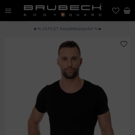
Skip
to
content
🔥% OUTLET Készletkisöprés! %🔥