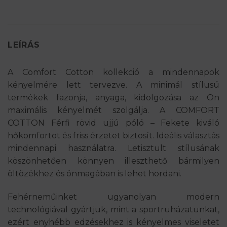
LEÍRÁS
A Comfort Cotton kollekció a mindennapok
kényelmére lett tervezve. A minimál stílusú
termékek fazonja, anyaga, kidolgozása az Ön
maximális kényelmét szolgálja. A COMFORT
COTTON Férfi rövid ujjú póló – Fekete kiváló
hőkomfortot és friss érzetet biztosít. Ideális választás
mindennapi használatra. Letisztult stílusának
köszönhetően könnyen illeszthető bármilyen
öltözékhez és önmagában is lehet hordani.
Fehérneműinket ugyanolyan modern
technológiával gyártjuk, mint a sportruházatunkat,
ezért enyhébb edzésekhez is kényelmes viseletet