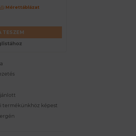
Mérettáblázat
sportfelső - Lila mennyiség
 TESZEM
listához
ra
ezetés
jánlott
bi termékünkhöz képest
llergén