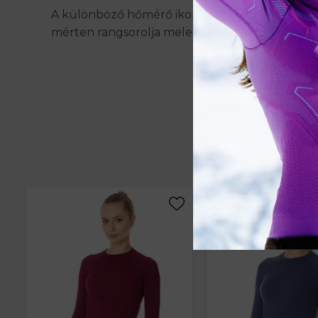
A különböző hőmérő ikonokra kattintva megtekin
mérten rangsorolja melegségérzet szempontjá