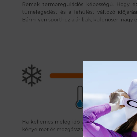
Remek termoregulációs képességű. Hogy ez 
túmelegedést és a lehülést változó időjárási
Bármilyen sporthoz ajánljuk, különösen nagy erőf
Ha kellemes meleg idő van, de nem túl forró, 
kényelmet és mozgásszabadságot biztosít.