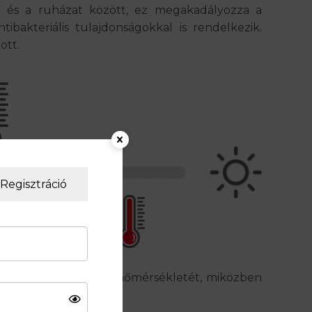
r és a ruházat között, ez megakadályozza a
ibakteriális tulajdonságokkal is rendelkezik.
ott.
Regisztráció
gít szabályozni a test hőmérsékletét, miközben