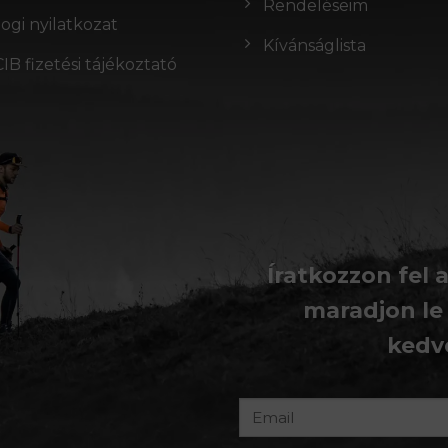
Rendeléseim
Jogi nyilatkozat
Kívánságlista
CIB fizetési tájékoztató
Íratkozzon fel 
maradjon le
kedv