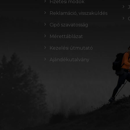
Fizetési módok
Reklamáció, visszaküldés
Cipő szavatosság
Mérettáblázat
Kezelési útmutató
Ajándékutalvány