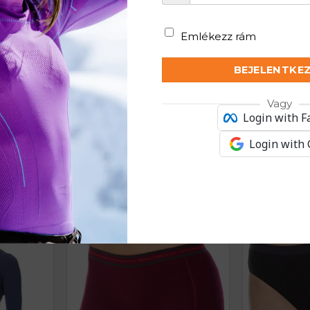
theti a többi időjáráshoz ajánlott termékeinket is. Ez
ból.
Emlékezz rám
BEJELENTKE
Vagy
Login with 
Login with
KAPCSOLÓDÓ TERMÉKEK