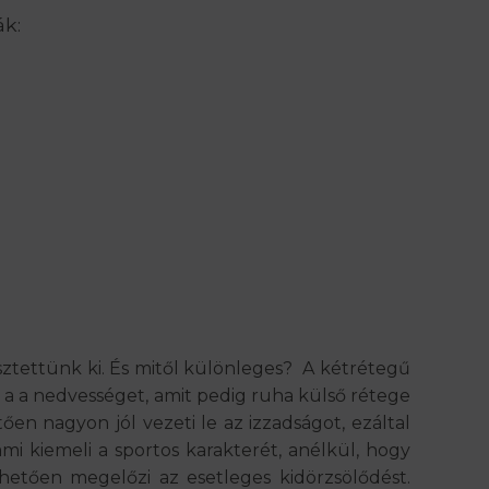
ák:
ztettünk ki. És mitől különleges? A kétrétegű
a a nedvességet, amit pedig ruha külső rétege
en nagyon jól vezeti le az izzadságot, ezáltal
ami kiemeli a sportos karakterét, anélkül, hogy
etően megelőzi az esetleges kidörzsölődést.