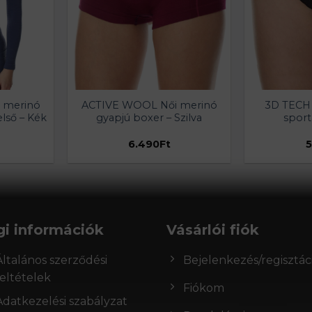
 merinó
ACTIVE WOOL Női merinó
3D TECH 
első – Kék
gyapjú boxer – Szilva
sporta
6.490
Ft
5
gi információk
Vásárlói fiók
Általános szerződési
Bejelenkezés/regisztác
feltételek
Fiókom
Adatkezelési szabályzat