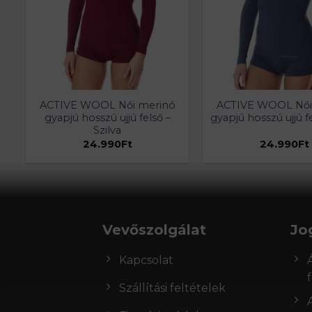
ACTIVE WOOL Női merinó
ACTIVE WOOL Női
gyapjú hosszú ujjú felső –
gyapjú hosszú ujjú f
Szilva
24.990
Ft
24.990
Ft
Vevőszolgálat
Jo
Kapcsolat
Szállítási feltételek