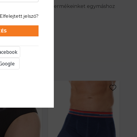
 a fajta kategorizálás a termékeinket egymáshoz
Elfelejtett jelszó?
ZÉS
Facebook
 Google