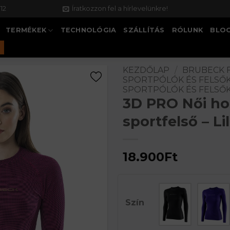
12
Íratkozzon fel a hírlevelünkre!
TERMÉKEK
TECHNOLÓGIA
SZÁLLÍTÁS
RÓLUNK
BLO
KEZDŐLAP
/
BRUBECK 
SPORTPÓLÓK ÉS FELSŐ
SPORTPÓLÓK ÉS FELSŐ
3D PRO Női ho
sportfelső – Li
18.900
Ft
Szín