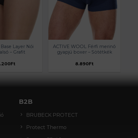
Base Layer Női
ACTIVE WOOL Férfi merinó
lsó – Grafit
gyapjú boxer – Sötétkék
.200
Ft
8.890
Ft
B2B
ió
BRUBECK PROTECT
Protect Thermo