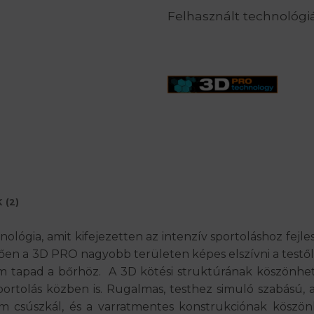
Felhasznált technológi
 (2)
gia, amit kifejezetten az intenzív sportoláshoz fejles
n a 3D PRO nagyobb területen képes elszívni a testől 
m tapad a bőrhöz. A 3D kötési struktúrának köszönhető
 sportolás közben is. Rugalmas, testhez simuló szabású, 
csúszkál, és a varratmentes konstrukciónak köszönh