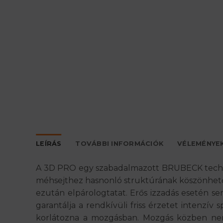
LEÍRÁS
TOVÁBBI INFORMÁCIÓK
VÉLEMÉNYEK
A 3D PRO egy szabadalmazott BRUBECK technoló
méhsejthez hasnonló struktúrának köszönhetőe
ezután elpárologtatat. Erős izzadás esetén se
garantálja a rendkívüli friss érzetet intenzív
korlátozna a mozgásban. Mozgás közben nem 