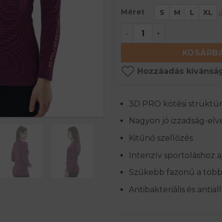
Méret
S
M
L
XL
3D PRO Női hosszú ujjú 
KOSÁRBA
Hozzáadás kívánság
3D PRO kötési struktú
Nagyon jó izzadság-elv
Kitűnő szellőzés
Intenzív sportoláshoz a
Szűkebb fazonú a töb
Antibakteriális és antia