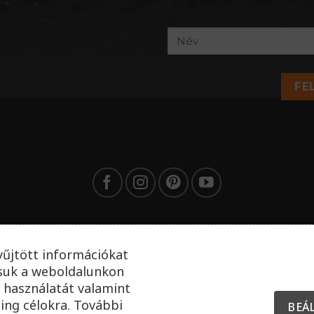
FE
yűjtött információkat
tsuk a weboldalunkon
 használatát valamint
ing célokra. További
BEÁ