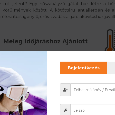
mit jelent? Egy hőszabályzó gátat hoz létre a bő
 körülmények között. A kötöttáru antiallergén és ant
eszítést igénylő, erős izzadással járó aktivitáshoz javall
Meleg Időjáráshoz Ajánlott
Bejelentkezés
ez a termék ideális választás. Légáteresztő anyaga se