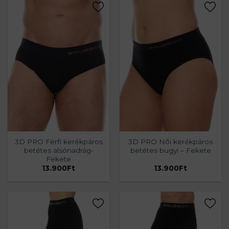
3D PRO Férfi kerékpáros
3D PRO Női kerékpáros
betétes alsónadrág-
betétes bugyi – Fekete
Fekete
13.900
Ft
13.900
Ft