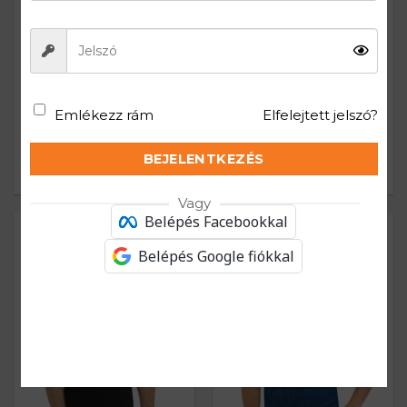
Emlékezz rám
Elfelejtett jelszó?
3D PRO Női rövid ujjú
3D PRO Női rövid ujjú
sportfelső – Fekete
sportfelső – Lila
BEJELENTKEZÉS
14.900
Ft
14.900
Ft
Vagy
Belépés Facebookkal
Belépés Google fiókkal