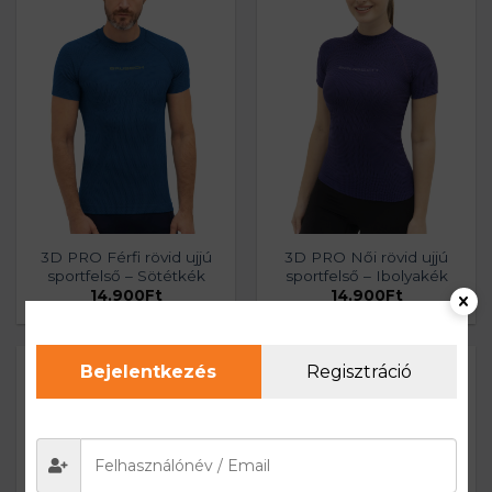
3D PRO Férfi rövid ujjú
3D PRO Női rövid ujjú
sportfelső – Sötétkék
sportfelső – Ibolyakék
14.900
Ft
14.900
Ft
Bejelentkezés
Regisztráció