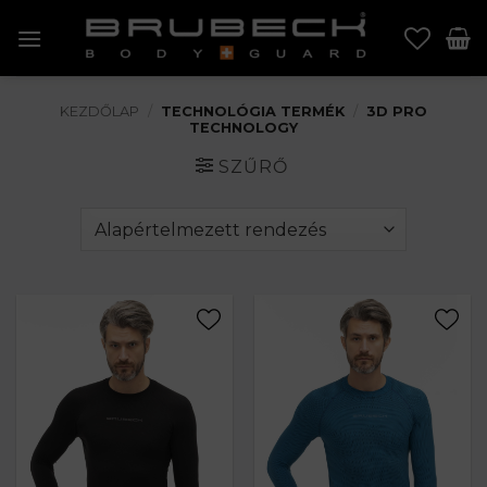
Skip
to
content
KEZDŐLAP
/
TECHNOLÓGIA TERMÉK
/
3D PRO
TECHNOLOGY
SZŰRŐ