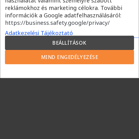
használatát valamint személyre szabott
reklámokhoz és marketing célokra. További
információk a Google adatfelhasználásáról:
https://business.safety.google/privacy/
Adatkezelési Tájékoztató
BEÁLLÍTÁSOK
3D PRO Uniszex fejpánt –
3D PRO Uniszex fejpánt –
Fekete
Piros
MIND ENGEDÉLYEZÉSE
5.400
Ft
5.400
Ft
Vevőszolgálat
Kapcsolat
Szállítási feltételek
Fizetési módok