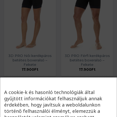
3D PRO Női kerékpáros
3D PRO Férfi kerékpáros
betétes boxeralsó –
betétes boxeralsó –
Fekete
Fekete
17.900
Ft
17.900
Ft
A cookie-k és hasonló technológiák által
gyűjtött információkat felhasználjuk annak
érdekében, hogy javítsuk a weboldalunkon
történő felhasználói élményt, elemezzük a