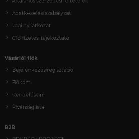
Általános szerződési feltételek
Adatkezelési szabályzat
Jogi nyilatkozat
CIB fizetési tájékoztató
Vásárlói fiók
Bejelenkezés/regisztáció
Fiókom
Rendeléseim
Kívánságlista
B2B