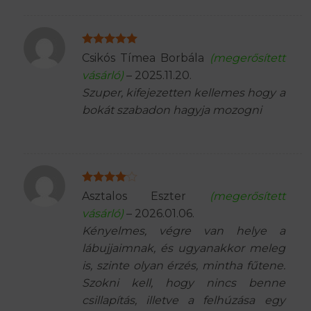
Értékelés:
5
Csikós Tímea Borbála
(megerősített
/ 5
vásárló)
–
2025.11.20.
Szuper, kifejezetten kellemes hogy a
bokát szabadon hagyja mozogni
Értékelés:
Asztalos Eszter
(megerősített
4
/ 5
vásárló)
–
2026.01.06.
Kényelmes, végre van helye a
lábujjaimnak, és ugyanakkor meleg
is, szinte olyan érzés, mintha fűtene.
Szokni kell, hogy nincs benne
csillapítás, illetve a felhúzása egy