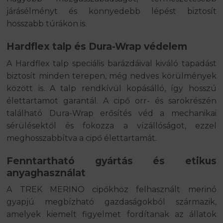
járásélményt és könnyedebb lépést biztosít
hosszabb túrákon is.
Hardflex talp és Dura-Wrap védelem
A Hardflex talp speciális barázdáival kiváló tapadást
biztosít minden terepen, még nedves körülmények
között is. A talp rendkívül kopásálló, így hosszú
élettartamot garantál. A cipő orr- és sarokrészén
található Dura-Wrap erősítés véd a mechanikai
sérülésektől és fokozza a vízállóságot, ezzel
meghosszabbítva a cipő élettartamát.
Fenntartható gyártás és etikus
anyaghasználat
A TREK MERINO cipőkhöz felhasznált merinó
gyapjú megbízható gazdaságokból származik,
amelyek kiemelt figyelmet fordítanak az állatok