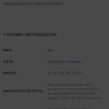
melegségérzet szempontjából.
TOVÁBBI INFORMÁCIÓK
NEM
Női
SZÍN
Rózsaszín / Fekete
MÉRET
36
,
37
,
38
,
39
,
40
,
41
Külső anyag: funkcionális
poliészter mikroszálak. Belső
ANYAGÖSSZETÉTEL
anyag talpbetéttel: merinó
gyapjú. Talp: szintetikus anyag.