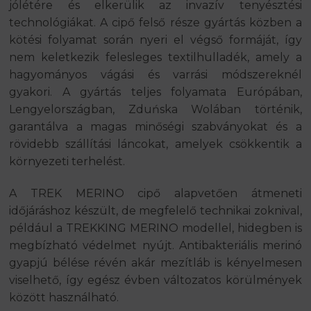
jólétére és elkerülik az invazív tenyésztési
technológiákat. A cipő felső része gyártás közben a
kötési folyamat során nyeri el végső formáját, így
nem keletkezik felesleges textilhulladék, amely a
hagyományos vágási és varrási módszereknél
gyakori. A gyártás teljes folyamata Európában,
Lengyelországban, Zduńska Wolában történik,
garantálva a magas minőségi szabványokat és a
rövidebb szállítási láncokat, amelyek csökkentik a
környezeti terhelést.
A TREK MERINO cipő alapvetően átmeneti
időjáráshoz készült, de megfelelő technikai zoknival,
például a TREKKING MERINO modellel, hidegben is
megbízható védelmet nyújt. Antibakteriális merinó
gyapjú bélése révén akár mezítláb is kényelmesen
viselhető, így egész évben változatos körülmények
között használható.