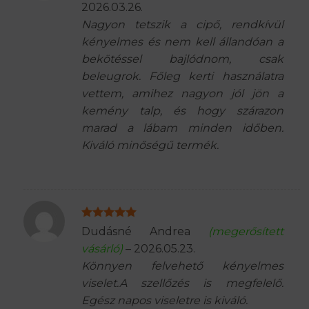
2026.03.26.
Nagyon tetszik a cipő, rendkívül
kényelmes és nem kell állandóan a
bekötéssel bajlódnom, csak
beleugrok. Főleg kerti használatra
vettem, amihez nagyon jól jön a
kemény talp, és hogy szárazon
marad a lábam minden időben.
Kiváló minőségű termék.
Értékelés:
5
Dudásné Andrea
(megerősített
/ 5
vásárló)
–
2026.05.23.
Könnyen felvehető kényelmes
viselet.A szellőzés is megfelelő.
Egész napos viseletre is kiváló.