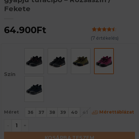
Fekete
64.900
Ft
Értékelés
7
(
7
értékelés)
4.43
az 5-
ből,
értékelés
alapján
Szín
Mérettáblázat
Méret
36
37
38
39
40
41
TREK MERINO Női vízálló merinó gyapjú túracipő -
KOSÁRBA TESZEM