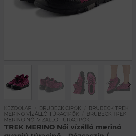
KEZDŐLAP
/
BRUBECK CIPŐK
/
BRUBECK TREK
MERINO VÍZÁLLÓ TÚRACIPŐK
/
BRUBECK TREK
MERINO NŐI VÍZÁLLÓ TÚRACIPŐK
TREK MERINO Női vízálló merinó
gyapjú túracipő – Rózsaszín /