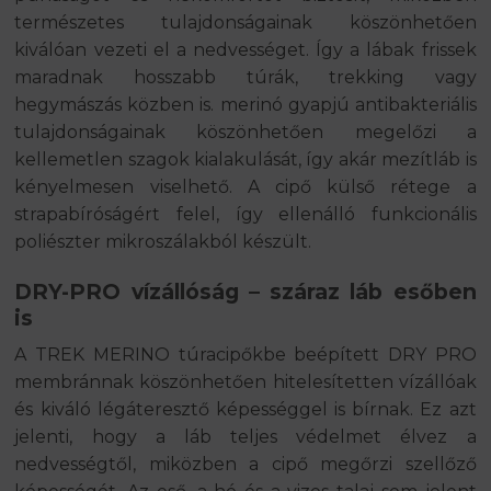
természetes tulajdonságainak köszönhetően
kiválóan vezeti el a nedvességet. Így a lábak frissek
maradnak hosszabb túrák, trekking vagy
hegymászás közben is. merinó gyapjú antibakteriális
tulajdonságainak köszönhetően megelőzi a
kellemetlen szagok kialakulását, így akár mezítláb is
kényelmesen viselhető. A cipő külső rétege a
strapabíróságért felel, így ellenálló funkcionális
poliészter mikroszálakból készült.
DRY-PRO vízállóság – száraz láb esőben
is
A TREK MERINO túracipőkbe beépített DRY PRO
membránnak köszönhetően hitelesítetten vízállóak
és kiváló légáteresztő képességgel is bírnak. Ez azt
jelenti, hogy a láb teljes védelmet élvez a
nedvességtől, miközben a cipő megőrzi szellőző