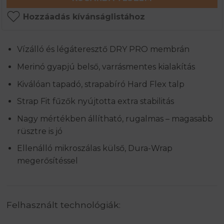
Hozzáadás kívánságlistához
Vízálló és légáteresztő DRY PRO membrán
Merinó gyapjú belső, varrásmentes kialakítás
Kiválóan tapadó, strapabíró Hard Flex talp
Strap Fit fűzők nyújtotta extra stabilitás
Nagy mértékben állítható, rugalmas – magasabb
rüsztre is jó
Ellenálló mikroszálas külső, Dura-Wrap
megerősítéssel
Felhasznált technológiák: