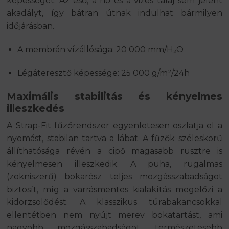
képességét. Az eső, a hó és a vizes talaj sem jelent
akadályt, így bátran útnak indulhat bármilyen
időjárásban.
A membrán vízállósága: 20 000 mm/H₂O
Légáteresztő képessége: 25 000 g/m²/24h
Maximális stabilitás és kényelmes
illeszkedés
A Strap-Fit fűzőrendszer egyenletesen oszlatja el a
nyomást, stabilan tartva a lábat. A fűzők széleskörű
állíthatósága révén a cipő magasabb rüsztre is
kényelmesen illeszkedik. A puha, rugalmas
(zokniszerű) bokarész teljes mozgásszabadságot
biztosít, míg a varrásmentes kialakítás megelőzi a
kidörzsölődést. A klasszikus túrabakancsokkal
ellentétben nem nyújt merev bokatartást, ami
nagyobb mozgásszabadságot, természetesebb