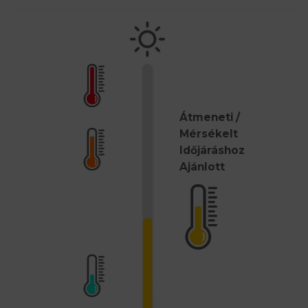
Átmeneti /
Mérsékelt
Időjáráshoz
Ajánlott