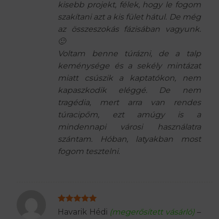
kisebb projekt, félek, hogy le fogom
szakítani azt a kis fület hátul. De még
az összeszokás fázisában vagyunk.
🙂
Voltam benne túrázni, de a talp
keménysége és a sekély mintázat
miatt csúszik a kaptatókon, nem
kapaszkodik eléggé. De nem
tragédia, mert arra van rendes
túracipőm, ezt amúgy is a
mindennapi városi használatra
szántam. Hóban, latyakban most
fogom tesztelni.
Értékelés:
5
Havarik Hédi
(megerősített vásárló)
–
/ 5