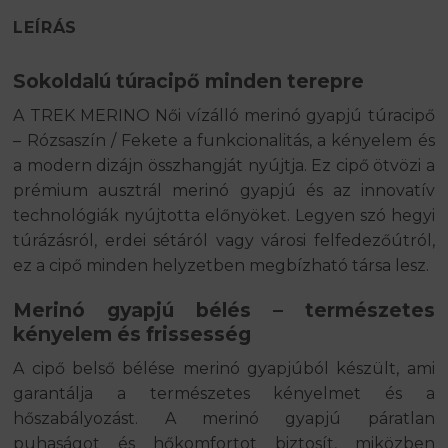
LEÍRÁS
Sokoldalú túracipő minden terepre
A TREK MERINO Női vízálló merinó gyapjú túracipő
– Rózsaszín / Fekete a funkcionalitás, a kényelem és
a modern dizájn összhangját nyújtja. Ez cipő ötvözi a
prémium ausztrál merinó gyapjú és az innovatív
technológiák nyújtotta előnyöket. Legyen szó hegyi
túrázásról, erdei sétáról vagy városi felfedezőútról,
ez a cipő minden helyzetben megbízható társa lesz.
Merinó gyapjú bélés – természetes
kényelem és frissesség
A cipő belső bélése merinó gyapjúból készült, ami
garantálja a természetes kényelmet és a
hőszabályozást. A merinó gyapjú páratlan
puhaságot és hőkomfortot biztosít, miközben