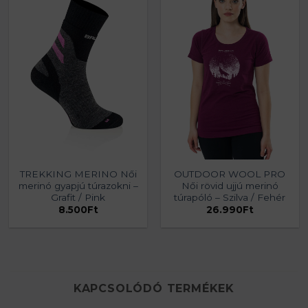
TREKKING MERINO Női
OUTDOOR WOOL PRO
merinó gyapjú túrazokni –
Női rövid ujjú merinó
Grafit / Pink
túrapóló – Szilva / Fehér
8.500
Ft
26.990
Ft
KAPCSOLÓDÓ TERMÉKEK