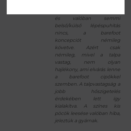
zero drop, tehát direkt
lapos, sarokemelés nélküli
és valóban semmi
belső/külső lépéspuhítás
nincs, a barefoot
koncepciót némileg
követve. Azért csak
némileg, mivel a talpa
vastag, nem olyan
hajlékony, ami elvárás lenne
a barefoot cipőkkel
szemben. A talpvastagság a
jobb hőszigetelés
érdekében lett így
kialakítva. A színes kis
pöcök leesése valóban hiba,
jeleztük a gyárnak.