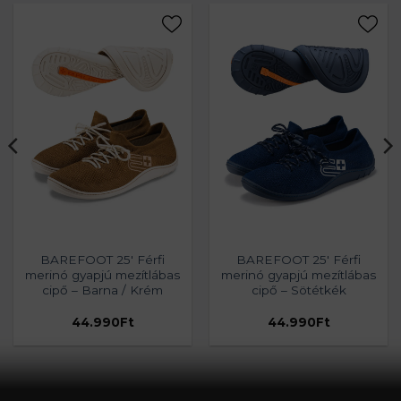
BAREFOOT 25′ Férfi
BAREFOOT 25′ Férfi
merinó gyapjú mezítlábas
merinó gyapjú mezítlábas
cipő – Barna / Krém
cipő – Sötétkék
44.990
Ft
44.990
Ft