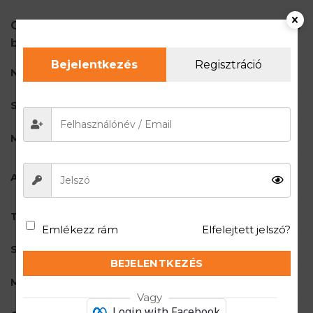
COMFORT WOOL Női merinó gyapjú hipster
bugyi - Krém
Bejelentkezés
Regisztráció
NEM
Női
SZÍN
Krém
MÉRET
S
,
M
,
L
,
XL
41% Merino gyapjú, 57%
ANYAGÖSSZETÉTEL
poliamid, 2% elasztán
TECHNOLÓGIA
Merinó Gyapjú
,
Schoeller
Emlékezz rám
Elfelejtett jelszó?
SÚLY
171 g/m²
BEJELENTKEZÉS
MÁRKA
BRUBECK
Vagy
Login with Facebook