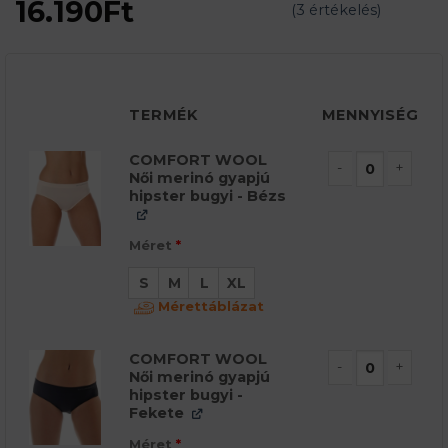
Original
Current
16.190
Ft
Értékelés
3
5
(
3
értékelés)
az 5-ből,
price
price
értékelés
alapján
was:
is:
17.970Ft.
16.190Ft.
TERMÉK
MENNYISÉG
COMFORT WOOL
Női merinó gyapjú
COMFORT WOOL 
hipster bugyi - Bézs
Méret
*
S
M
L
XL
Mérettáblázat
COMFORT WOOL
Női merinó gyapjú
COMFORT WOOL 
hipster bugyi -
Fekete
Méret
*