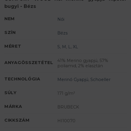
bugyi - Bézs
NEM
Női
SZÍN
Bézs
MÉRET
S
,
M
,
L
,
XL
41% Merino gyapjú, 57%
ANYAGÖSSZETÉTEL
poliamid, 2% elasztán
TECHNOLÓGIA
Merinó Gyapjú
,
Schoeller
SÚLY
171 g/m²
MÁRKA
BRUBECK
CIKKSZÁM
HI10070