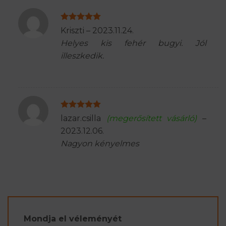
Értékelés:
5
Kriszti
–
2023.11.24.
/ 5
Helyes kis fehér bugyi. Jól
illeszkedik.
Értékelés:
5
lazar.csilla
(megerősített vásárló)
–
/ 5
2023.12.06.
Nagyon kényelmes
Mondja el véleményét