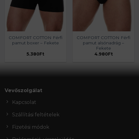
COMFORT COTTON Férfi
COMFORT COTTON Férfi
pamut boxer – Fekete
pamut alsónadrág –
Fekete
5.380
Ft
4.980
Ft
Vevőszolgálat
Kapcsolat
Szállítási feltételek
Fizetési módok