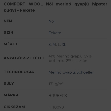
COMFORT WOOL Női merinó gyapjú hipster
bugyi - Fekete
NEM
Női
SZÍN
Fekete
MÉRET
S
,
M
,
L
,
XL
41% Merino gyapjú, 57%
ANYAGÖSSZETÉTEL
poliamid, 2% elasztán
TECHNOLÓGIA
Merinó Gyapjú
,
Schoeller
SÚLY
171 g/m²
MÁRKA
BRUBECK
CIKKSZÁM
HI10070