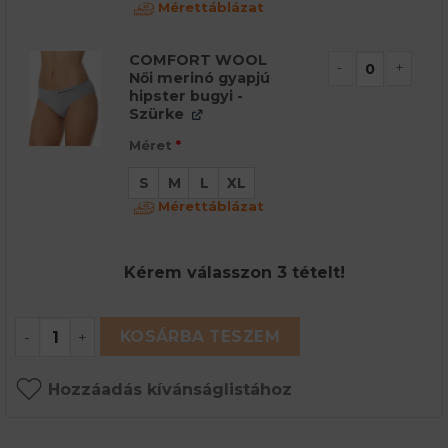
Mérettáblázat
COMFORT WOOL
Női merinó gyapjú
COMFORT WOOL 
hipster bugyi -
Szürke
Méret
*
S
M
L
XL
Mérettáblázat
Kérem válasszon 3 tételt!
COMFORT WOOL Női merinó gyapjú hipster bugyi
KOSÁRBA TESZEM
Hozzáadás kívánságlistához