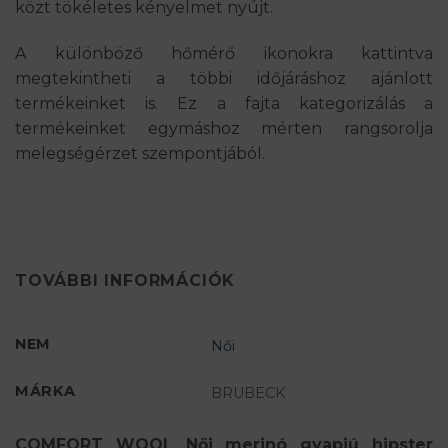
közt tökéletes kényelmet nyújt.
A különböző hőmérő ikonokra kattintva
megtekintheti a többi időjáráshoz ajánlott
termékeinket is. Ez a fajta kategorizálás a
termékeinket egymáshoz mérten rangsorolja
melegségérzet szempontjából.
TOVÁBBI INFORMÁCIÓK
NEM
Női
MÁRKA
BRUBECK
COMFORT WOOL Női merinó gyapjú hipster