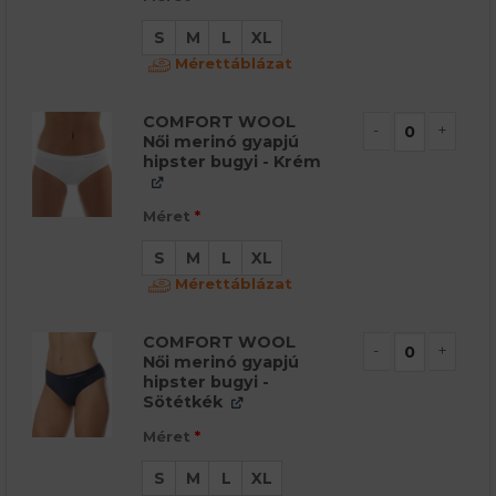
S
M
L
XL
Mérettáblázat
COMFORT WOOL
Női merinó gyapjú
COMFORT WOOL 
hipster bugyi - Krém
Méret
*
S
M
L
XL
Mérettáblázat
COMFORT WOOL
Női merinó gyapjú
COMFORT WOOL 
hipster bugyi -
Sötétkék
Méret
*
S
M
L
XL