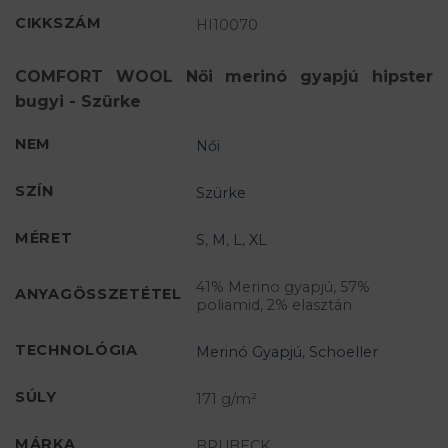
CIKKSZÁM
HI10070
COMFORT WOOL Női merinó gyapjú hipster
bugyi - Szürke
NEM
Női
SZÍN
Szürke
MÉRET
S
,
M
,
L
,
XL
41% Merino gyapjú, 57%
ANYAGÖSSZETÉTEL
poliamid, 2% elasztán
TECHNOLÓGIA
Merinó Gyapjú
,
Schoeller
SÚLY
171 g/m²
MÁRKA
BRUBECK