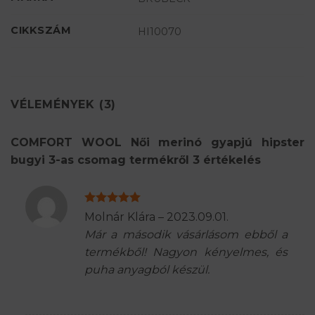
CIKKSZÁM
HI10070
VÉLEMÉNYEK (3)
COMFORT WOOL Női merinó gyapjú hipster
bugyi 3-as csomag
termékről 3 értékelés
Értékelés:
5
Molnár Klára
–
2023.09.01.
/ 5
Már a második vásárlásom ebből a
termékből! Nagyon kényelmes, és
puha anyagból készül.