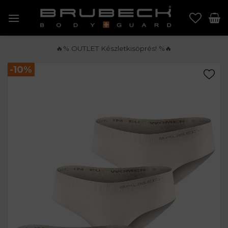
Skip
to
content
🔥% OUTLET Készletkisöprés! %🔥
-%
-10%