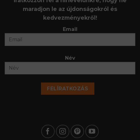
Íratkozzon fel a hírlevelünkre, hogy ne
maradjon le az újdonságokról és
kedvezményekről!
Email
Név
FELÍRATKOZÁS