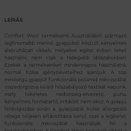
LEÍRÁS
Comfort Wool termékeink Ausztráliából származó
legfinomabb merinó gyapjúból készült kényelmes
alsóruházati cikkek, melyeket egész évben lehet
használni, nem csak a hidegebb időszakokban.
Ezeket a termékeinket mindennapos használatra,
normál fizikai igénybevételhez ajánljuk. A top
minőségű gyapjút funkcionális poliamid mikroszállal
összedolgozva kiváló hőszabályozó textiliát kapunk,
mely tökéletes nedvesség-elvezető, puha,
kényelmes, formatartó, irritációt nem okoz. A gyapjú
feldolgozása során a gyapjúszál külső allergizáló
rétege teljesen eltávolításra kerül, csak a legbelső,
funkcionális mikroszálat használják fel a
fonalgyártásban. A Comfort Wool kollekció ebből a