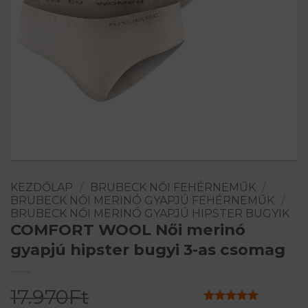
KEZDŐLAP
/
BRUBECK NŐI FEHÉRNEMŰK
/
BRUBECK NŐI MERINÓ GYAPJÚ FEHÉRNEMŰK
/
BRUBECK NŐI MERINÓ GYAPJÚ HIPSTER BUGYIK
COMFORT WOOL Női merinó
gyapjú hipster bugyi 3-as csomag
17.970
Ft