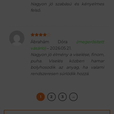
Nagyon jó szabású és kényelmes
felső.
Értékelés:
Ábrahám Dóra
(megerősített
4
/ 5
vásárló)
–
2026.05.21.
Nagyon jó élmény a viselése, finom,
puha. Viselés közben hamar
bolyhosodik az anyag, ha valami
rendszeresen súrlódik hozzá.
1
2
3
→