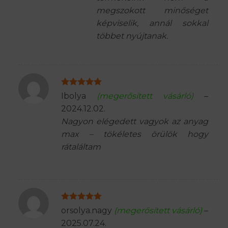
megszokott minőséget
képviselik, annál sokkal
többet nyújtanak.
Értékelés:
5
Ibolya
(megerősített vásárló)
–
/ 5
2024.12.02.
Nagyon elégedett vagyok az anyag
max – tökéletes örülök hogy
rátaláltam
Értékelés:
5
orsolya.nagy
(megerősített vásárló)
–
/ 5
2025.07.24.