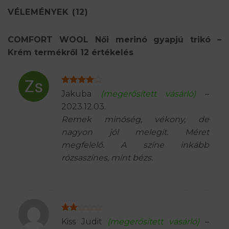
VÉLEMÉNYEK (12)
COMFORT WOOL Női merinó gyapjú trikó –
Krém
termékről 12 értékelés
Értékelés:
Jakuba
(megerősített vásárló)
–
4
/ 5
2023.12.03.
Remek minőség, vékony, de
nagyon jól melegít. Méret
megfelelő. A színe inkább
rózsaszínes, mint bézs.
Értékelés:
Kiss Judit
(megerősített vásárló)
–
2
/