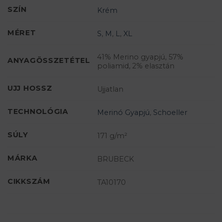
SZÍN
Krém
MÉRET
S
,
M
,
L
,
XL
41% Merino gyapjú, 57%
ANYAGÖSSZETÉTEL
poliamid, 2% elasztán
UJJ HOSSZ
Ujjatlan
TECHNOLÓGIA
Merinó Gyapjú
,
Schoeller
SÚLY
171 g/m²
MÁRKA
BRUBECK
CIKKSZÁM
TA10170