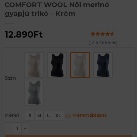
COMFORT WOOL Női merinó
gyapjú trikó – Krém
12.890
Ft
Értékelés
11
(
12
értékelés)
4.55
az 5-
ből,
értékelés
alapján
Szín
Mérettáblázat
Méret
S
M
L
XL
COMFORT WOOL Női merinó gyapjú trikó - Krém