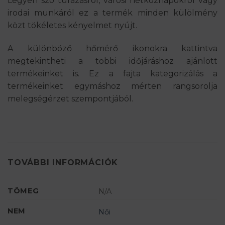
Legyen szó túrázásról, városi hétköznapokról vagy
irodai munkáról ez a termék minden külölmény
közt tökéletes kényelmet nyújt.
A különböző hőmérő ikonokra kattintva
megtekintheti a többi időjáráshoz ajánlott
termékeinket is. Ez a fajta kategorizálás a
termékeinket egymáshoz mérten rangsorolja
melegségérzet szempontjából.
TOVÁBBI INFORMÁCIÓK
TÖMEG
N/A
NEM
Női