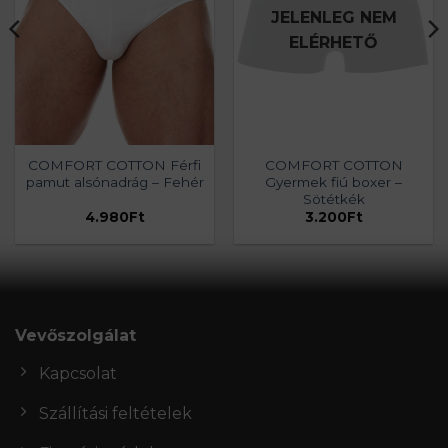
JELENLEG NEM
ELÉRHETŐ
COMFORT COTTON Férfi
COMFORT COTTON
pamut alsónadrág – Fehér
Gyermek fiú boxer –
Sötétkék
4.980
Ft
3.200
Ft
Vevőszolgálat
Kapcsolat
Szállítási feltételek