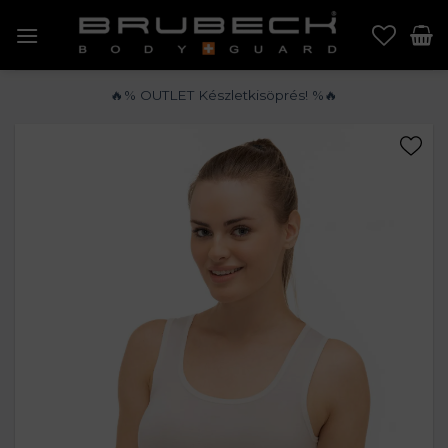
Skip
to
content
🔥% OUTLET Készletkisöprés! %🔥