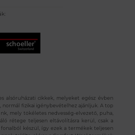
ák:
s alsóruházati cikkek, melyeket egész évben
normál fizikai igénybevételhez ajánljuk. A top
punk, mely tökéletes nedvesség-elvezető, puha,
ló rétege teljesen eltávolításra kerül, csak a
a fonalból készül, így ezek a termékek teljesen