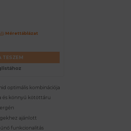
Mérettáblázat
inó gyapjú boxer - Bézs mennyiség
 TESZEM
listához
mid optimális kombinációja
a és könnyű kötöttáru
llergén
gekhez ajánlott
tűnő funkcionalitás