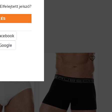
Elfelejtett jelszó?
ZÉS
Facebook
 Google