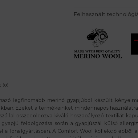
Felhasznált technológi
 (0)
mazó legfinomabb merinó gyapjúból készült kényelme
kban. Ezeket a termékeinket mindennapos használatra, 
zállal összedolgozva kiváló hőszabályozó textiliát ka
 gyapjú feldolgozása során a gyapjúszál külső allergizá
fel a fonalgyártásban. A Comfort Wool kollekció ebből 