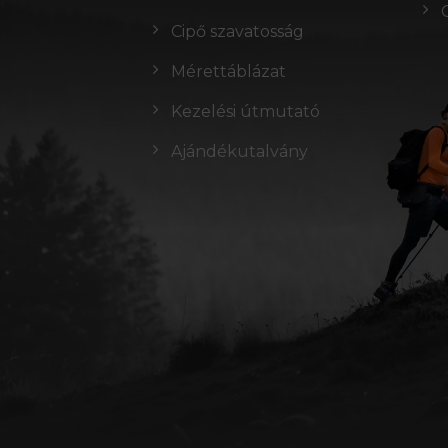
Cipő szavatosság
Mérettáblázat
Kezelési útmutató
Ajándékutalvány