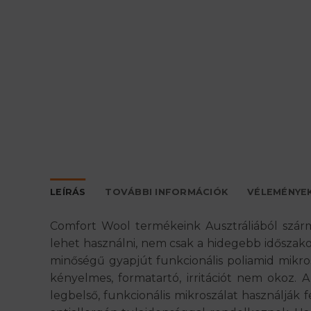
LEÍRÁS
TOVÁBBI INFORMÁCIÓK
VÉLEMÉNYEK
Comfort Wool termékeink Ausztráliából szár
lehet használni, nem csak a hidegebb időszako
minőségű gyapjút funkcionális poliamid mikros
kényelmes, formatartó, irritációt nem okoz. A
legbelső, funkcionális mikroszálat használják 