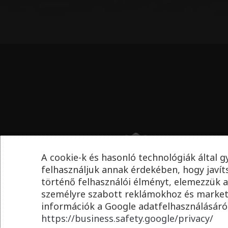
A cookie-k és hasonló technológiák által g
felhasználjuk annak érdekében, hogy javí
történő felhasználói élményt, elemezzük a
személyre szabott reklámokhoz és market
információk a Google adatfelhasználásáról
https://business.safety.google/privacy/