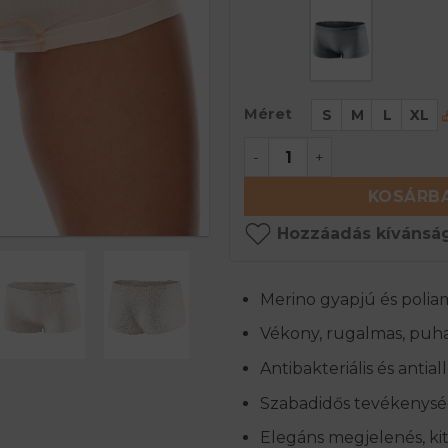
Méret
S
M
L
XL
COMFORT WOOL Női mer
KOSÁRBA
Hozzáadás kívánság
Merino gyapjú és polia
Vékony, rugalmas, puh
Antibakteriális és antia
Szabadidős tevékenysé
Elegáns megjelenés, ki