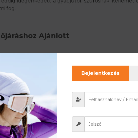
 eddig idegenkedett a gyapjútól, szúrósnak, kellemet
ni fog.
őjáráshoz Ajánlott
Bejelentkezés
mérsékletét melegben és hidegben egyaránt. Legyen szó
tökéletes kényelmet nyújt.
theti a többi időjáráshoz ajánlott termékeinket is. Ez
ból.