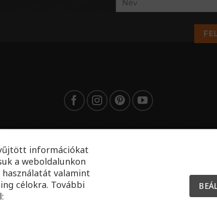
FE
yűjtött információkat
tsuk a weboldalunkon
 használatát valamint
ing célokra. További
BEÁ
: