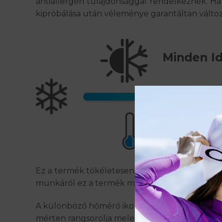
antiallergén tulajdonsággal rendelkeznek. Ha
kipróbálása után véleménye garantáltan változ
Minden Id
Ez a termék tökéletesen szabályozza a test hő
munkáról ez a termék minden külölmény közt 
A különböző hőmérő ikonokra kattintva megtekin
mérten rangsorolja melegségérzet szempontjá