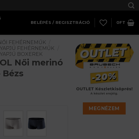
G
BELÉPÉS / REGISZTRÁCIÓ
0
FT
NŐI FEHÉRNEMŰK
/
GYAPJÚ FEHÉRNEMŰK
/
GYAPJÚ BOXEREK
L Női merinó
– Bézs
MEGNÉZEM