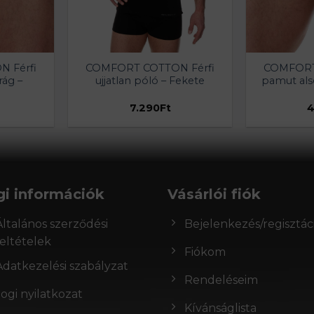
 Férfi
COMFORT COTTON Férfi
COMFORT
ág –
ujjatlan póló – Fekete
pamut als
7.290
Ft
4
gi információk
Vásárlói fiók
Általános szerződési
Bejelenkezés/regisztác
feltételek
Fiókom
Adatkezelési szabályzat
Rendeléseim
Jogi nyilatkozat
Kívánságlista