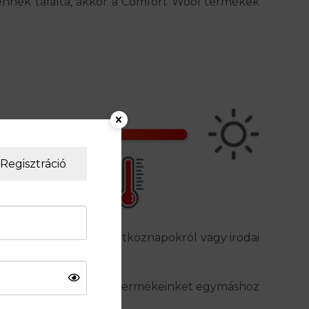
lennek találta, akkor a Comfort Wool termékek
Regisztráció
 túrázásról, városi hétköznapokról vagy irodai
 a fajta kategorizálás a termékeinket egymáshoz