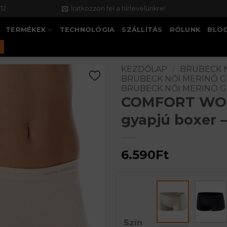
12
Íratkozzon fel a hírlevelünkre!
TERMÉKEK
TECHNOLÓGIA
SZÁLLÍTÁS
RÓLUNK
BLO
KEZDŐLAP
/
BRUBECK 
BRUBECK NŐI MERINÓ 
BRUBECK NŐI MERINÓ 
COMFORT WOO
gyapjú boxer 
6.590
Ft
Szín