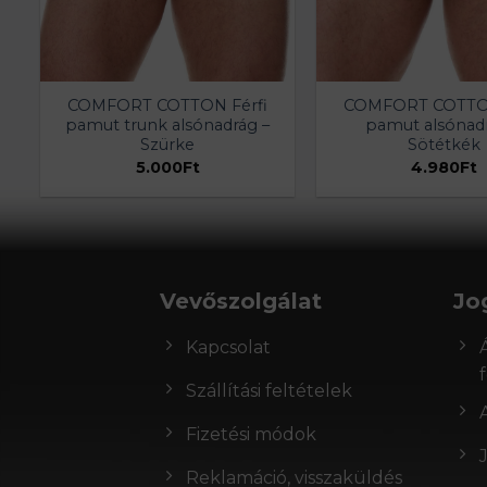
COMFORT COTTON Férfi
COMFORT COTTON
pamut trunk alsónadrág –
pamut alsónadr
Szürke
Sötétkék
5.000
Ft
4.980
Ft
Vevőszolgálat
Jo
Kapcsolat
Szállítási feltételek
Fizetési módok
Reklamáció, visszaküldés