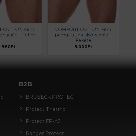
 COTTON Férfi
COMFORT COTTON Férfi
ónadrág – Fehér
pamut trunk alsónadrág –
Fekete
.980
Ft
5.000
Ft
B2B
ió
BRUBECK PROTECT
Protect Thermo
Protect FR-AS
Ranger Protect