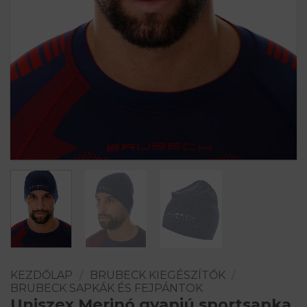
KEZDŐLAP
/
BRUBECK KIEGÉSZÍTŐK
/
BRUBECK SAPKÁK ÉS FEJPÁNTOK
Uniszex Merinó gyapjú sportsapka