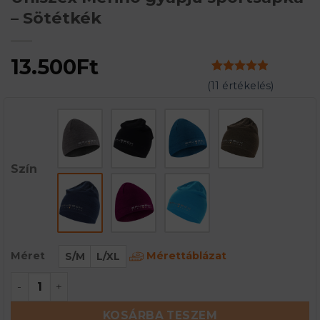
– Sötétkék
13.500
Ft
Értékelés
11
(
11
értékelés)
4.91
az 5-
ből,
értékelés
alapján
Szín
Mérettáblázat
Méret
S/M
L/XL
Uniszex Merinó gyapjú sportsapka - Sötétkék me
KOSÁRBA TESZEM