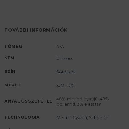
TOVÁBBI INFORMÁCIÓK
TÖMEG
N/A
NEM
Uniszex
SZÍN
Sötétkék
MÉRET
S/M
,
L/XL
48% merinó gyapjú, 49%
ANYAGÖSSZETÉTEL
poliamid, 3% elasztán
TECHNOLÓGIA
Merinó Gyapjú
,
Schoeller