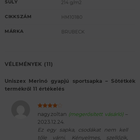
SÚLY
214 g/m2
CIKKSZÁM
HM10180
MÁRKA
BRUBECK
VÉLEMÉNYEK (11)
Uniszex Merinó gyapjú sportsapka – Sötétkék
termékről 11 értékelés
Értékelés:
nagy.zoltan
(megerősített vásárló)
–
4
/ 5
2023.12.24.
Ez egy sapka, csodákat nem kell
tőle várni. Kényelmes, szellőzik,