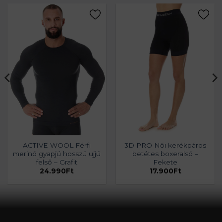
ACTIVE WOOL Férfi
3D PRO Női kerékpáros
merinó gyapjú hosszú ujjú
betétes boxeralsó –
felső – Grafit
Fekete
24.990
Ft
17.900
Ft