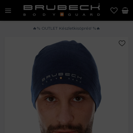
Skip
to
content
🔥% OUTLET Készletkisöprés! %🔥