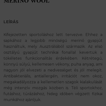
LEÍRÁS
Kifejezetten sportoláshoz lett tervezve. Ehhez a
sapkához a legjobb minőségű merinó gyapjút
használtuk, mely Ausztráliából származik. Az első
osztályú gyapjút technikai fonallal kevertük a
tökéletes funkcionalitás érdekében. Kétrétegű,
könnyű súlyú, kellemesen vékony, puha anyag, ami
nagyon jól elvezeti a nedvességet és jól melegít.
Antibakteriális, antiallergén, irritációt nem okoz,
megakadályozza a kellemetlen szagok kialakulását
még intenzív mozgás közben is. Téli sportokhoz,
futáshoz, túrázáshoz, hideg időben végzett fizikai
munkához ajánljuk.