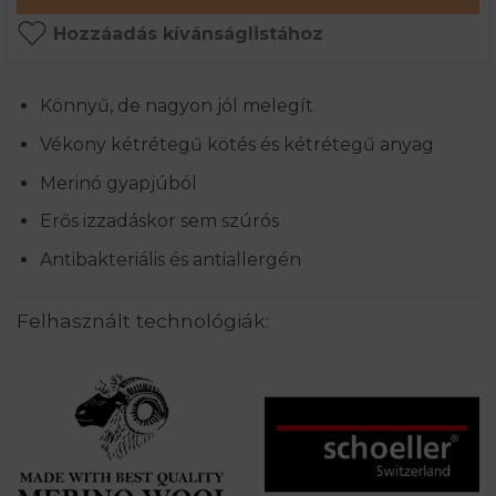
Hozzáadás kívánságlistához
Könnyű, de nagyon jól melegít
Vékony kétrétegű kötés és kétrétegű anyag
Merinó gyapjúból
Erős izzadáskor sem szúrós
Antibakteriális és antiallergén
Felhasznált technológiák: