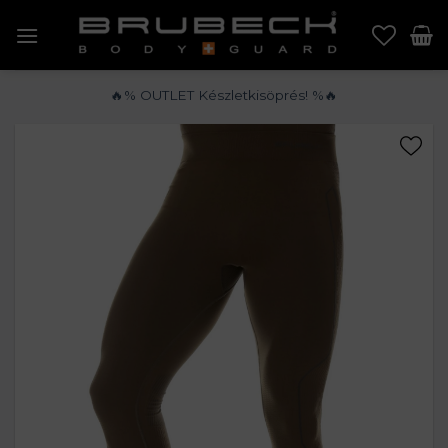
Skip
to
content
🔥% OUTLET Készletkisöprés! %🔥