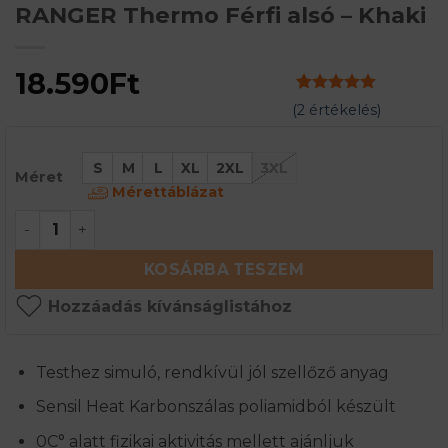
RANGER Thermo Férfi alsó – Khaki
18.590
Ft
Értékelés
2
5
(
2
értékelés)
az 5-ből,
értékelés
alapján
S
M
L
XL
2XL
3XL
Méret
Mérettáblázat
RANGER Thermo Férfi alsó - Khaki mennyiség
KOSÁRBA TESZEM
Hozzáadás kívánságlistához
Testhez simuló, rendkívül jól szellőző anyag
Sensil Heat Karbonszálas poliamidból készült
0C° alatt fizikai aktivitás mellett ajánljuk