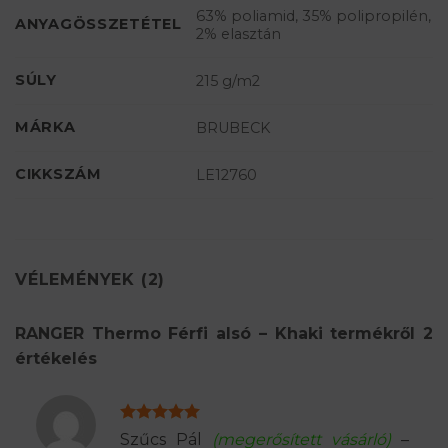
63% poliamid, 35% polipropilén,
ANYAGÖSSZETÉTEL
2% elasztán
SÚLY
215 g/m2
MÁRKA
BRUBECK
CIKKSZÁM
LE12760
VÉLEMÉNYEK (2)
RANGER Thermo Férfi alsó – Khaki
termékről 2
értékelés
Értékelés:
5
Szűcs Pál
(megerősített vásárló)
–