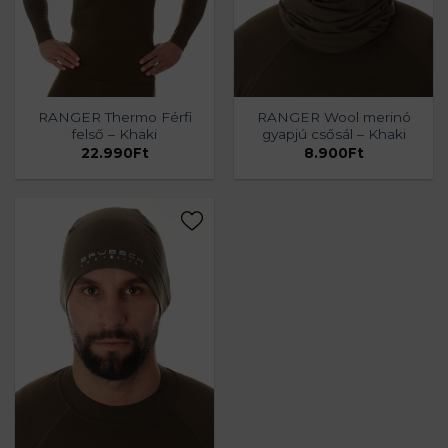
RANGER Thermo Férfi
RANGER Wool merinó
felső – Khaki
gyapjú csősál – Khaki
22.990
Ft
8.900
Ft