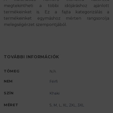
megtekintheti a többi időjáráshoz ajánlott
termékeinket is. Ez a fajta kategorizálás a
termékeinket egymáshoz mérten rangsorolja
melegségérzet szempontjából.
TOVÁBBI INFORMÁCIÓK
TÖMEG
N/A
NEM
Férfi
SZÍN
Khaki
MÉRET
S
,
M
,
L
,
XL
,
2XL
,
3XL