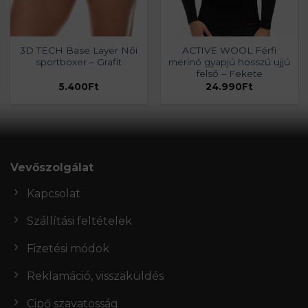
3D TECH Base Layer Női
ACTIVE WOOL Férfi
sportboxer – Grafit
merinó gyapjú hosszú ujjú
felső – Fekete
5.400
Ft
24.990
Ft
Vevőszolgálat
Kapcsolat
Szállítási feltételek
Fizetési módok
Reklamáció, visszaküldés
Cipő szavatosság