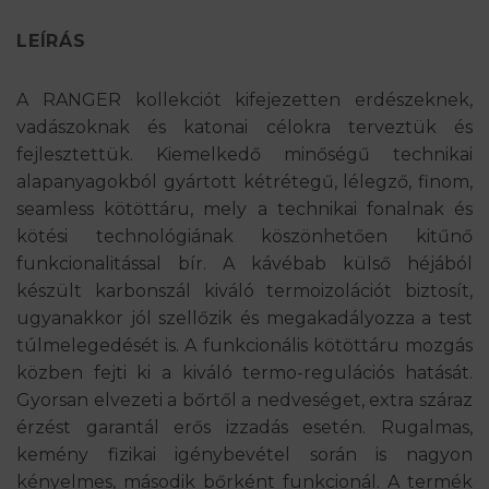
LEÍRÁS
A RANGER kollekciót kifejezetten erdészeknek,
vadászoknak és katonai célokra terveztük és
fejlesztettük. Kiemelkedő minőségű technikai
alapanyagokból gyártott kétrétegű, lélegző, finom,
seamless kötöttáru, mely a technikai fonalnak és
kötési technológiának köszönhetően kitűnő
funkcionalitással bír. A kávébab külső héjából
készült karbonszál kiváló termoizolációt biztosít,
ugyanakkor jól szellőzik és megakadályozza a test
túlmelegedését is. A funkcionális kötöttáru mozgás
közben fejti ki a kiváló termo-regulációs hatását.
Gyorsan elvezeti a bőrtől a nedveséget, extra száraz
érzést garantál erős izzadás esetén. Rugalmas,
kemény fizikai igénybevétel során is nagyon
kényelmes, második bőrként funkcionál. A termék