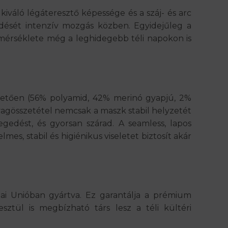
kiváló légáteresztő képessége és a
száj- és arc
dését intenzív mozgás közben. Egyidejűleg a
hőmérséklete még a leghidegebb téli napokon is
hetően (56% polyamid, 42% merinó gyapjú, 2%
nyagösszetétel nemcsak a maszk stabil helyzetét
gedést, és gyorsan szárad. A seamless, lapos
lmes, stabil és higiénikus viseletet biztosít akár
ai Unióban gyártva
. Ez garantálja a prémium
esztül is megbízható
társ lesz a téli kültéri