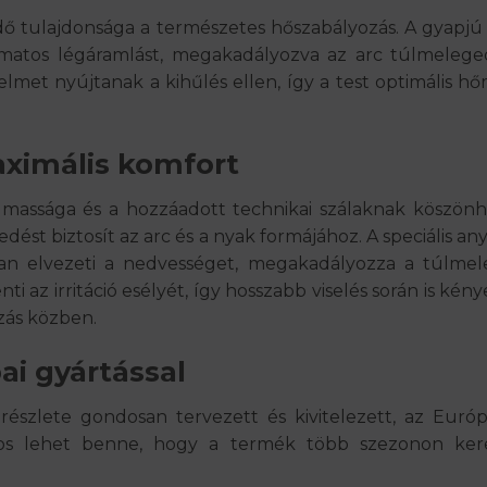
 tulajdonsága a természetes hőszabályozás. A gyapjú 
amatos légáramlást, megakadályozva az arc túlmelege
elmet nyújtanak a kihűlés ellen
, így a test optimális 
aximális komfort
massága és a hozzáadott technikai szálaknak köszön
kedést biztosít
az arc és a nyak formájához. A speciális a
an elvezeti a nedvességet
, megakadályozza a túlmele
ti az irritáció esélyét, így hosszabb viselés során is kénye
zás
közben.
ai gyártással
szlete gondosan tervezett és kivitelezett, az
Európ
ztos lehet benne, hogy a termék
több szezonon ker