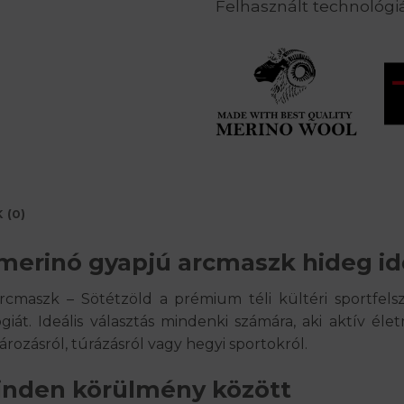
Felhasznált technológi
 (0)
merinó gyapjú arcmaszk hideg id
arcmaszk – Sötétzöld
a prémium téli kültéri sportfels
giát
. Ideális választás mindenki számára, aki aktív é
ározásról, túrázásról vagy hegyi sportokról
.
inden körülmény között