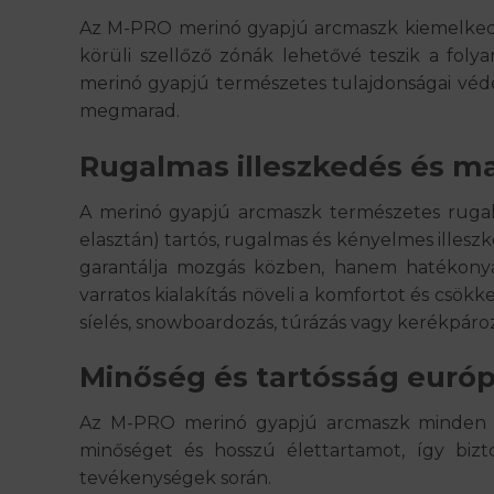
Az
M-PRO merinó gyapjú arcmaszk
kiemelkedő
körüli szellőző zónák
lehetővé teszik a foly
merinó gyapjú természetes tulajdonságai
véd
megmarad.
Rugalmas illeszkedés és m
A
merinó gyapjú arcmaszk
természetes rugal
elasztán)
tartós, rugalmas és kényelmes
illesz
garantálja mozgás közben, hanem
hatékony
varratos kialakítás növeli a komfortot és csökken
síelés, snowboardozás, túrázás vagy kerékpáro
Minőség és tartósság európ
Az M-PRO merinó gyapjú arcmaszk minden ré
minőséget és hosszú élettartamot, így bi
tevékenységek során.