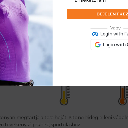
Emlékezz rám
len eleme minden téli felszerelésnek, kombinálva a s
BEJELENTKE
y mindennapi kültéri használatról, az arcmaszk gondos
t hozhassa a hidegben is.
Vagy
Login with 
Login with
Hideg Időjáráshoz Ajánlott
konyan megtartja a test hőjét. Kitűnő hideg elleni véd
téri tevékenységekhez, sportoláshoz.