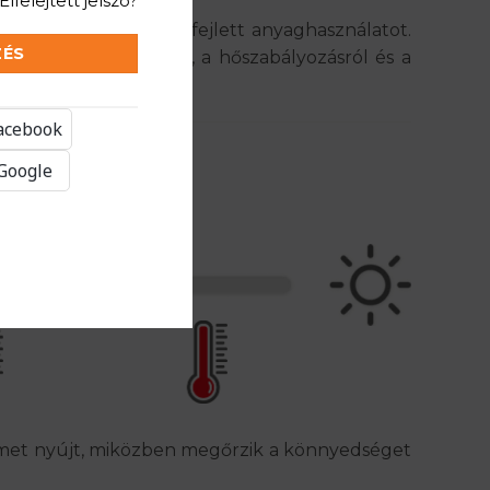
Elfelejtett jelszó?
tílust, funkciót és fejlett anyaghasználatot.
ZÉS
kodik a kényelemről, a hőszabályozásról és a
Facebook
 Google
elmet nyújt, miközben megőrzik a könnyedséget