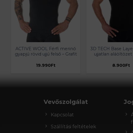
ACTIVE WOOL Férfi merinó
3D TECH Base Laye
gyapjú rövid ujjú felső – Grafit
ujjatlan aláöltözet 
19.990
Ft
8.900
Ft
Vevőszolgálat
Jo
Kapcsolat
Szállítási feltételek