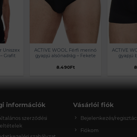
r Uniszex
ACTIVE WOOL Férfi merinó
ACTIVE WO
– Grafit
gyapjú alsónadrág – Fekete
gyapjú 
8.490
Ft
8
gi információk
Vásárlói fiók
Általános szerződési
Bejelenkezés/regisztác
feltételek
Fiókom
Adatkezelési szabályzat