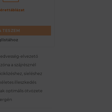
rettáblázat
ő merinó gyapjú arcmaszk - Sötétzöld mennyiség
 TESZEM
listához
nedvesség-elvezető
zóna a szájrésznél
ciklizéshez, síeléshez
kéletes illeszkedés
lak optimális ötvözete
llergén