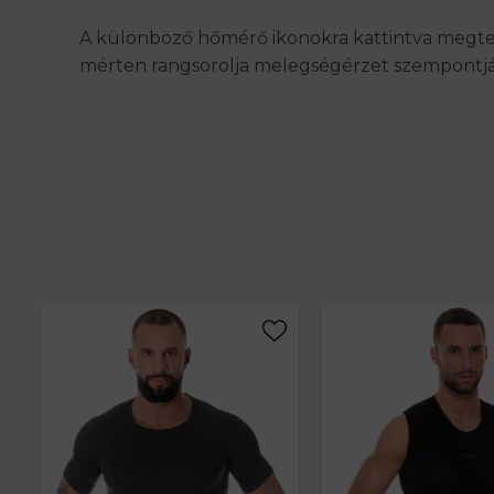
A különböző hőmérő ikonokra kattintva megtekin
mérten rangsorolja melegségérzet szempontjá