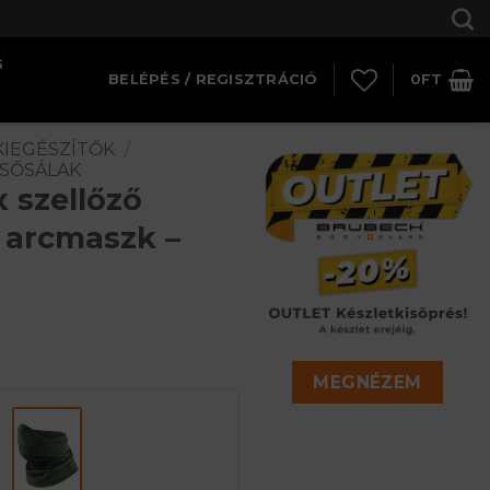
G
BELÉPÉS / REGISZTRÁCIÓ
0
FT
KIEGÉSZÍTŐK
/
CSŐSÁLAK
 szellőző
 arcmaszk –
MEGNÉZEM