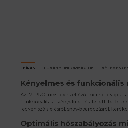
LEÍRÁS
TOVÁBBI INFORMÁCIÓK
VÉLEMÉNYEK
Kényelmes és funkcionális 
Az
M-PRO uniszex szellőző merinó gyapjú 
funkcionalitást, kényelmet és fejlett technoló
legyen szó
síelésről, snowboardozásról, kerékp
Optimális hőszabályozás m