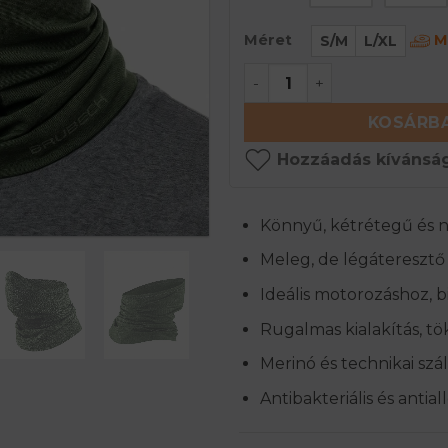
Mé
Méret
S/M
L/XL
M-PRO Uniszex szellőz
KOSÁRBA
Hozzáadás kívánság
Könnyű, kétrétegű és 
Meleg, de légáteresztő 
Ideális motorozáshoz, bi
Rugalmas kialakítás, tö
Merinó és technikai szá
Antibakteriális és antia