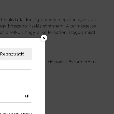
eriális tulajdonsága, amely
megakadályozza a
agy hosszabb viselés során sem. A természetes
het anélkül, hogy a kellemetlen szagok miatt
Regisztráció
etik. A sokoldalú funkcióknak köszönhetően
ni?