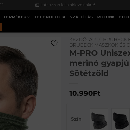
12
Íratkozzon fel a hírlevelünkre!
TERMÉKEK
TECHNOLÓGIA
SZÁLLÍTÁS
RÓLUNK
BLO
KEZDŐLAP
/
BRUBECK 
BRUBECK MASZKOK ÉS 
M-PRO Uniszex
merinó gyapjú
Sötétzöld
10.990
Ft
Szín