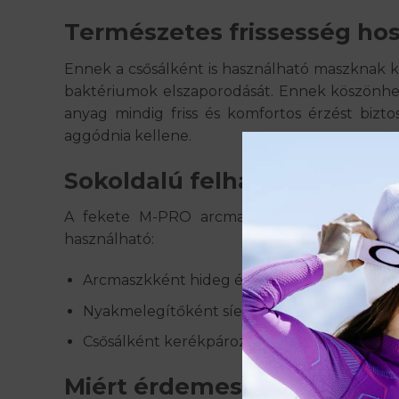
Természetes frissesség hos
Ennek a
csősálként is használható maszk
nak k
baktériumok elszaporodását
. Ennek köszönh
anyag mindig friss és komfortos érzést bizt
aggódnia kellene.
Sokoldalú felhasználás kült
A fekete M-PRO arcmaszk uniszex kialakítá
használható:
Arcmaszkként hideg és szeles időben
Nyakmelegítőként síelés vagy túrázás közb
Csősálként kerékpározás vagy motorozás ala
Miért érdemes az M-PRO me