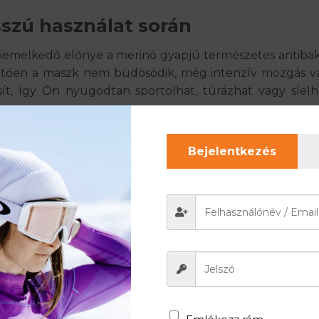
szú használat során
iemelkedő előnye a merinó gyapjú természetes antibakt
etően a maszk
nem büdösödik
, még intenzív mozgás v
osít, így Ön nyugodtan sportolhat, túrázhat vagy síel
éri sportokhoz
Bejelentkezés
sú, így nők és férfiak egyaránt kényelmesen viselh
en
tt
rinó gyapjú arcmaszkot választa