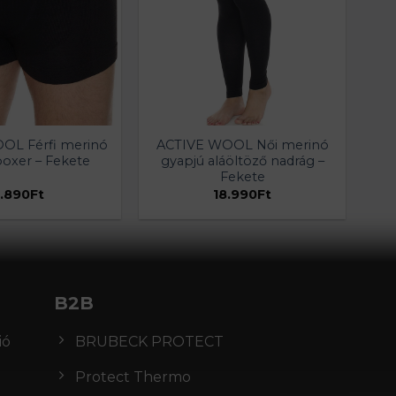
OL Férfi merinó
ACTIVE WOOL Női merinó
boxer – Fekete
gyapjú aláöltöző nadrág –
Fekete
.890
Ft
18.990
Ft
B2B
ió
BRUBECK PROTECT
Protect Thermo