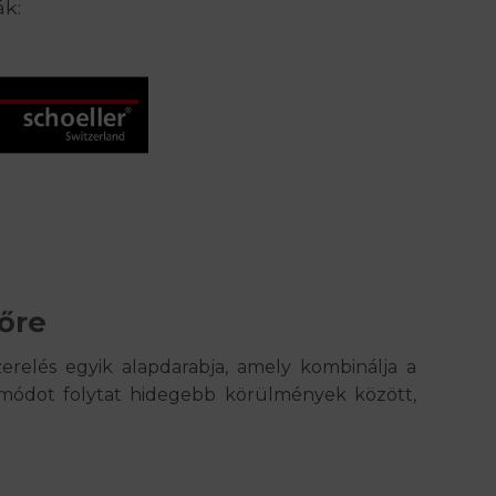
ák:
őre
zerelés egyik alapdarabja, amely kombinálja a
letmódot folytat hidegebb körülmények között,