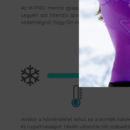
Az M-PRO merinó gyapjú arcmaszk elengedhetet
Legyen szó intenzív sporttevékenységről vag
védettségről, hogy Ön mindig a legjobb formájá
Amikor a hőmérséklet lehűl, ez a termék haté
és rugalmasságot. Ideális választás téli szabad