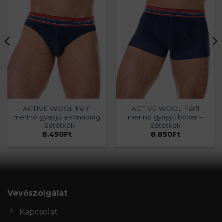
ACTIVE WOOL Férfi
ACTIVE WOOL Férfi
merinó gyapjú alsónadrág
merinó gyapjú boxer –
– Sötétkék
Sötétkék
8.490
Ft
8.890
Ft
Vevőszolgálat
Kapcsolat