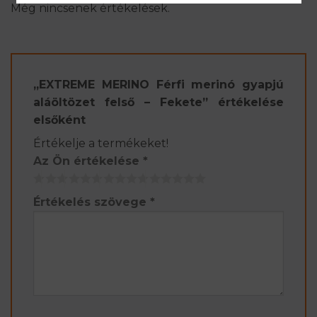
Még nincsenek értékelések.
„EXTREME MERINO Férfi merinó gyapjú
aláöltözet felső – Fekete” értékelése
elsőként
Értékelje a termékeket!
Az Ön értékelése
*
Értékelés szövege
*