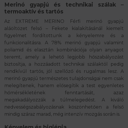
Merinó gyapjú és technikai szálak –
termoaktív és tartós
Az EXTREME MERINO Férfi merinó gyapjú
aláöltözet felső – Fekete kialakításánál kiemelt
figyelmet fordítottunk a kényelemre és a
funkcionalitásra. A 78% merinó gyapjú valamint
poliamid és elasztán kombinációja olyan anyagot
teremt, amely a lehető legjobb hőszabályozást
biztosítja, a hozzáadott technikai szálaktól pedig
rendkívűl tartós, jól szellőző és rugalmas lesz. A
merinó gyapjú természetes tulajdonságai nem csak
melegítenek, hanem elősegítik a test egyenletes
hőmérsékletének fenntartását, azaz
megakadályozzák a túlmelegedést. A kiváló
nedvességszabályozásnak köszönhetően a felső
mindig száraz marad, még intenzív mozgás során is.
Kényelem és higiénia