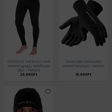
EXTREME MERINO Férfi
Univerzális termoaktív
merinó gyapjú aláöltözet
merinó kesztyű – Fekete
alsó – Fekete
29.990
Ft
15.990
Ft