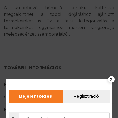
A különböző hőmérő ikonokra kattintva
megtekintheti a többi időjáráshoz ajánlott
termékeinket is. Ez a fajta kategorizálás a
termékeinket egymáshoz mérten rangsorolja
melegségérzet szempontjából.
TOVÁBBI INFORMÁCIÓK
NEM
Férfi
Bejelentkezés
Regisztráció
SZÍN
Fekete
MÉRET
S
,
M
,
L
,
XL
,
2XL