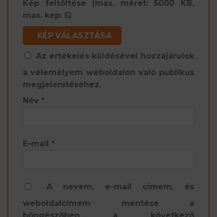
Kép feltöltése (max. méret: 5000 KB,
max. kép: 5)
KÉP VÁLASZTÁSA
Az értékelés küldésével hozzájárulok
a vélemélyem weboldalon való publikus
megjelenítéséhez.
Név
*
E-mail
*
A nevem, e-mail címem, és
weboldalcímem mentése a
böngészőben a következő