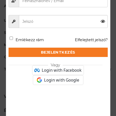
78% merinó gyapjú, 21%
ANYAGÖSSZETÉTEL
poliamid, 1% elasztán
UJJ HOSSZ
Hosszú ujjú
SÚLY
284 g/m2
Emlékezz rám
Elfelejtett jelszó?
MÁRKA
BRUBECK
BEJELENTKEZÉS
CIKKSZÁM
LS1666M
Vagy
TECHNOLÓGIA
Air Jet
,
Merinó Gyapjú
,
Schoeller
Login with Facebook
Login with Google
VÉLEMÉNYEK (0)
Értékelések