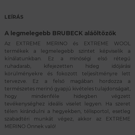
LEÍRÁS
A legmelegebb BRUBECK aláöltözők
Az EXTREME MERINO és EXTREME WOOL
termékek a legmelegebb szintet képviselik a
kínálatunkban. Ez a minőségi első rétegű
ruhadarab, kifejezetten hideg időjárási
körülményekre és fokozott teljesítményre lett
tervezve. Ez a felső magában hordozza a
természetes merinó gyapjú kivételes tulajdonságait,
hogy mindenféle hidegben végzett
tevékenységhez ideális viselet legyen. Ha szeret
télen kirándulni a hegyekben, télisportol, esetleg
szabadtéri munkát végez, akkor az EXTREME
MERINO Önnek való!