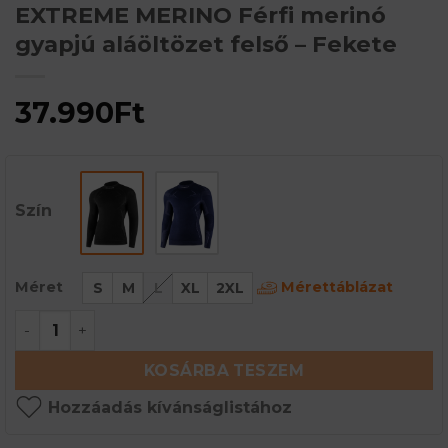
EXTREME MERINO Férfi merinó
gyapjú aláöltözet felső – Fekete
37.990
Ft
Szín
Mérettáblázat
Méret
S
M
L
XL
2XL
EXTREME MERINO Férfi merinó gyapjú aláöltözet f
KOSÁRBA TESZEM
Hozzáadás kívánságlistához