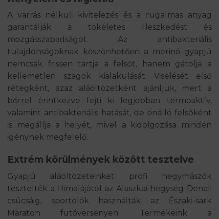
A varrás nélküli kivitelezés és a rugalmas anyag
garantálják a tökéletes illeszkedést és
mozgásszabadságot. Az antibakteriális
tulajdonságoknak köszönhetően a merinó gyapjú
nemcsak frissen tartja a felsőt, hanem gátolja a
kellemetlen szagok kialakulását. Viselését első
rétegként, azaz aláöltözetként ajánljuk, mert a
bőrrel érintkezve fejti ki legjobban termoaktív,
valamint antibakteriális hatását, de önálló felsőként
is megállja a helyét, mivel a kidolgozása minden
igénynek megfelelő.
Extrém körülmények között tesztelve
Gyapjú aláöltözeteinket profi hegymászók
tesztelték a Himalájától az Alaszkai-hegység Denali
csúcsáig, sportolók használták az Északi-sark
Maraton futóversenyen. Termékeink a