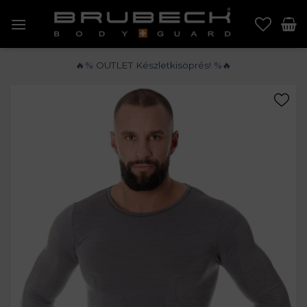
Skip
to
content
🔥% OUTLET Készletkisöprés! %🔥