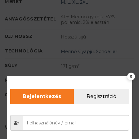
MÉRET
M
,
L
,
XL
,
2XL
41% Merino gyapjú, 57%
ANYAGÖSSZETÉTEL
poliamid, 2% elasztán
UJJ HOSSZ
Hosszú ujjú
TECHNOLÓGIA
Merinó Gyapjú
,
Schoeller
SÚLY
171 g/m²
MÁRKA
BRUBECK
CIKKSZÁM
LS11600
Bejelentkezés
Regisztráció
VÉLEMÉNYEK (1)