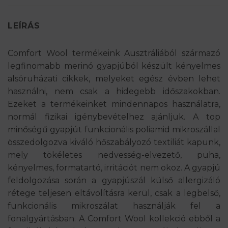
LEÍRÁS
Comfort Wool termékeink Ausztráliából származó
legfinomabb merinó gyapjúból készült kényelmes
alsóruházati cikkek, melyeket egész évben lehet
használni, nem csak a hidegebb időszakokban.
Ezeket a termékeinket mindennapos használatra,
normál fizikai igénybevételhez ajánljuk. A top
minőségű gyapjút funkcionális poliamid mikroszállal
összedolgozva kiváló hőszabályozó textiliát kapunk,
mely tökéletes nedvesség-elvezető, puha,
kényelmes, formatartó, irritációt nem okoz. A gyapjú
feldolgozása során a gyapjúszál külső allergizáló
rétege teljesen eltávolításra kerül, csak a legbelső,
funkcionális mikroszálat használják fel a
fonalgyártásban. A Comfort Wool kollekció ebből a