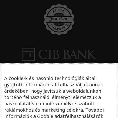
A cookie-k és hasonló technológiák által
gyűjtött információkat felhasználjuk annak
érdekében, hogy javítsuk a weboldalunkon
történő felhasználói élményt, elemezzük a
használatát valamint személyre szabott
reklámokhoz és marketing célokra. További
információk a Google adatfelhasználásáról: