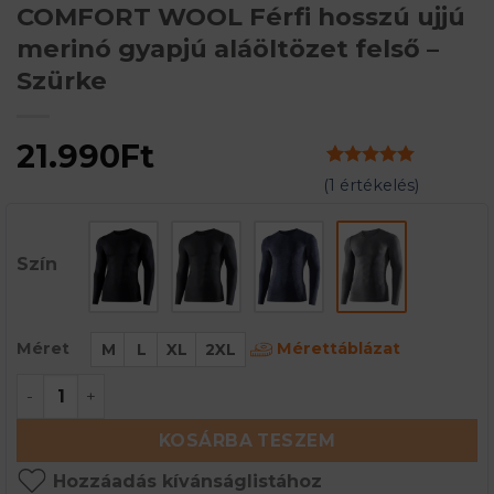
COMFORT WOOL Férfi hosszú ujjú
merinó gyapjú aláöltözet felső –
Szürke
21.990
Ft
Értékelés
1
5
(
1
értékelés)
az 5-ből,
értékelés
alapján
Szín
Mérettáblázat
Méret
M
L
XL
2XL
COMFORT WOOL Férfi hosszú ujjú merinó gyapjú a
KOSÁRBA TESZEM
Hozzáadás kívánságlistához