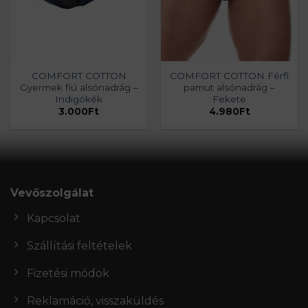
COMFORT COTTON
COMFORT COTTON Férfi
Gyermek fiú alsónadrág –
pamut alsónadrág –
Indigókék
Fekete
3.000
Ft
4.980
Ft
Vevőszolgálat
Kapcsolat
Szállítási feltételek
Fizetési módok
Reklamáció, visszaküldés