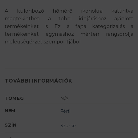
A különböző hőmérő ikonokra kattintva
megtekintheti a többi időjáráshoz ajánlott
termékeinket is. Ez a fajta kategorizálás a
termékeinket egymáshoz mérten rangsorolja
melegségérzet szempontjából.
TOVÁBBI INFORMÁCIÓK
TÖMEG
N/A
NEM
Férfi
SZÍN
Szürke