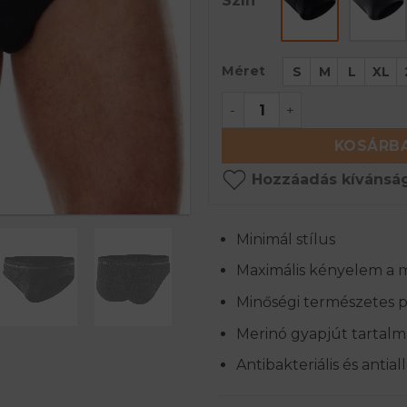
Szín
Méret
S
M
L
XL
COMFORT WOOL Férfi me
KOSÁRBA
Hozzáadás kívánság
Minimál stílus
Maximális kényelem a
Minőségi természetes 
Merinó gyapjút tartalm
Antibakteriális és antia