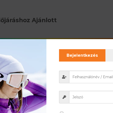
őjáráshoz Ajánlott
Bejelentkezés
mérsékletét melegben és hidegben egyaránt. Legyen szó
tökéletes kényelmet nyújt.
theti a többi időjáráshoz ajánlott termékeinket is. Ez
ból.