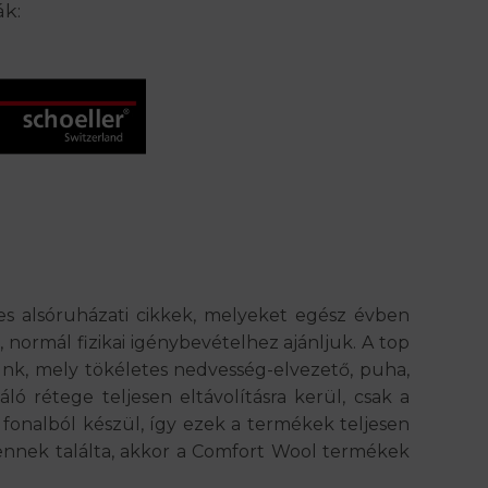
ák:
s alsóruházati cikkek, melyeket egész évben
normál fizikai igénybevételhez ajánljuk. A top
punk, mely tökéletes nedvesség-elvezető, puha,
ló rétege teljesen eltávolításra kerül, csak a
a fonalból készül, így ezek a termékek teljesen
lennek találta, akkor a Comfort Wool termékek