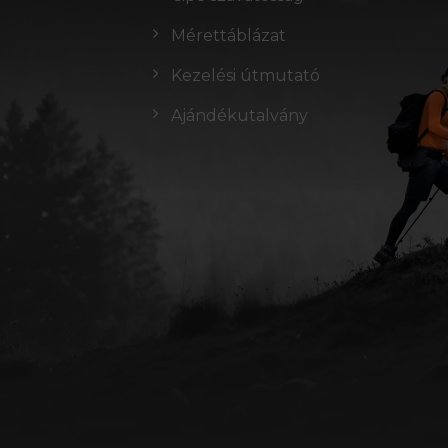
Mérettáblázat
Kezelési útmutató
Ajándékutalvány