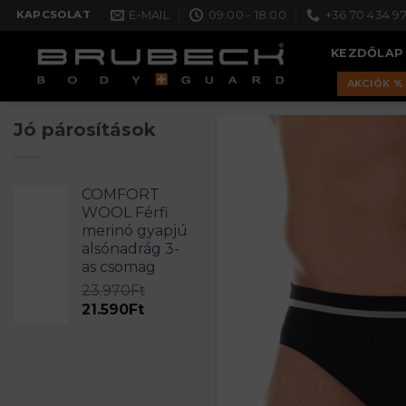
Skip
E-MAIL
09:00 - 18:00
+36 70 434 97
KAPCSOLAT
to
KEZDŐLAP
content
AKCIÓK %
Jó párosítások
COMFORT
WOOL Férfi
merinó gyapjú
alsónadrág 3-
as csomag
23.970
Ft
Original
Current
21.590
Ft
price
price
was:
is:
23.970Ft.
21.590Ft.