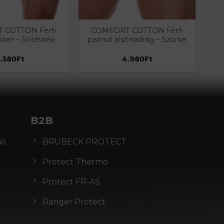
 COTTON Férfi
COMFORT COTTON Férfi
xer – Sötétkék
pamut alsónadrág – Szürke
.380
Ft
4.980
Ft
B2B
ió
BRUBECK PROTECT
Protect Thermo
Protect FR-AS
Ranger Protect