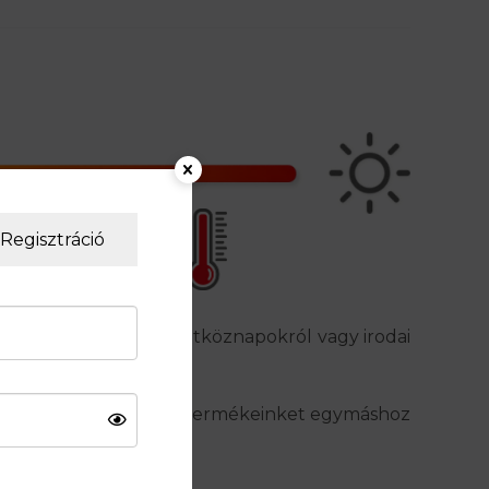
Regisztráció
 túrázásról, városi hétköznapokról vagy irodai
 a fajta kategorizálás a termékeinket egymáshoz