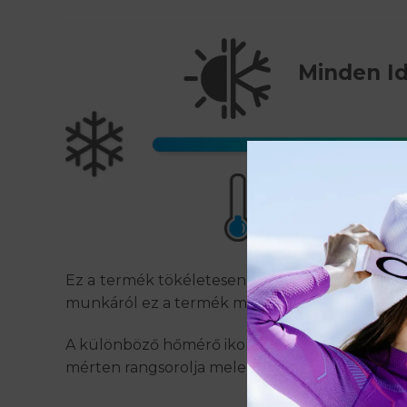
Minden Id
Ez a termék tökéletesen szabályozza a test hő
munkáról ez a termék minden külölmény közt 
A különböző hőmérő ikonokra kattintva megtekin
mérten rangsorolja melegségérzet szempontjá