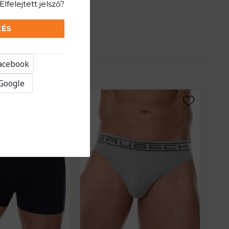
Elfelejtett jelszó?
ZÉS
Facebook
 Google