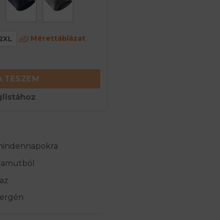
Mérettáblázat
2XL
rinó gyapjú alsónadrág - Fekete mennyiség
 TESZEM
listához
 mindennapokra
pamutból
az
llergén