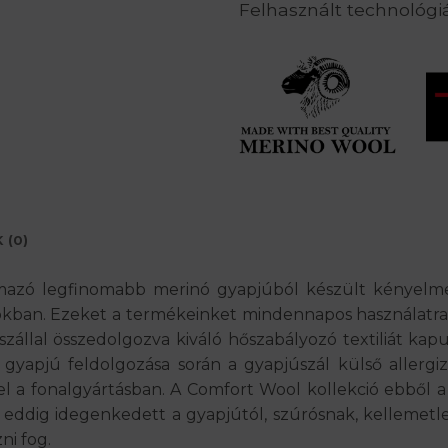
Felhasznált technológi
 (0)
mazó legfinomabb merinó gyapjúból készült kényelme
kban. Ezeket a termékeinket mindennapos használatra, 
zállal összedolgozva kiváló hőszabályozó textiliát ka
 gyapjú feldolgozása során a gyapjúszál külső allergizá
fel a fonalgyártásban. A Comfort Wool kollekció ebből 
 eddig idegenkedett a gyapjútól, szúrósnak, kellemet
ni fog.