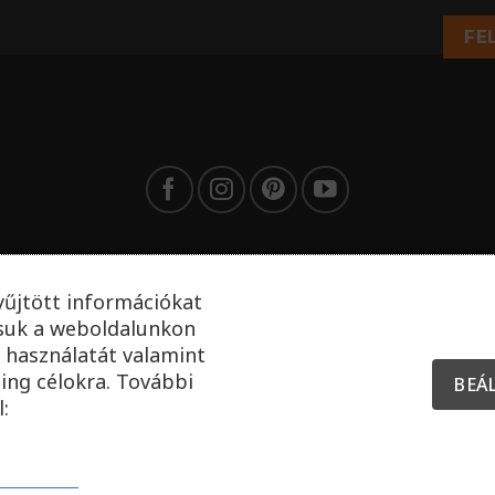
FE
yűjtött információkat
tsuk a weboldalunkon
 használatát valamint
ing célokra. További
BEÁ
:
Minden jog fenntartva! 2026 ©
Brubeck Magyarország Kft.