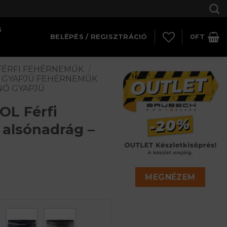
G
BELÉPÉS / REGISZTRÁCIÓ
0
FT
FÉRFI FEHÉRNEMŰK
/
Ó GYAPJÚ FEHÉRNEMŰK
NÓ GYAPJÚ
L Férfi
 alsónadrág –
MEGNÉZEM