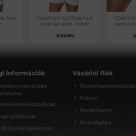
 Férfi
COMFORT COTTON Férfi
COMFORT
r
rövid ujjú póló – Fehér
pamut bo
11.500
Ft
5
gi információk
Vásárlói fiók
Általános szerződési
Bejelenkezés/regisztác
feltételek
Fiókom
Adatkezelési szabályzat
Rendeléseim
Jogi nyilatkozat
Kívánságlista
CIB fizetési tájékoztató