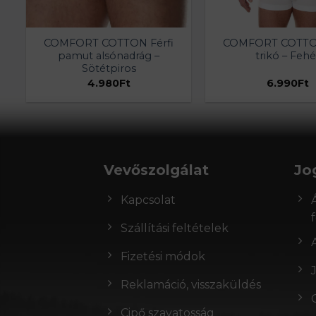
COMFORT COTTON Férfi
COMFORT COTTON
pamut alsónadrág –
trikó – Fehé
Sötétpiros
4.980
Ft
6.990
Ft
Vevőszolgálat
Jo
Kapcsolat
Szállítási feltételek
Fizetési módok
Reklamáció, visszaküldés
Cipő szavatosság