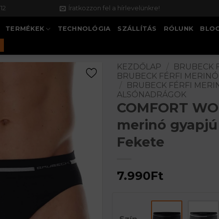
12
Íratkozzon fel a hírlevelünkre!
TERMÉKEK
TECHNOLÓGIA
SZÁLLÍTÁS
RÓLUNK
BLO
KEZDŐLAP
/
BRUBECK 
BRUBECK FÉRFI MERIN
/
BRUBECK FÉRFI MERI
ALSÓNADRÁGOK
COMFORT WOO
merinó gyapjú
Fekete
7.990
Ft