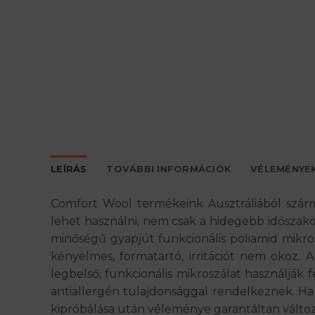
LEÍRÁS
TOVÁBBI INFORMÁCIÓK
VÉLEMÉNYEK
Comfort Wool termékeink Ausztráliából szár
lehet használni, nem csak a hidegebb időszako
minőségű gyapjút funkcionális poliamid mikros
kényelmes, formatartó, irritációt nem okoz. A
legbelső, funkcionális mikroszálat használják 
antiallergén tulajdonsággal rendelkeznek. Ha
kipróbálása után véleménye garantáltan változ