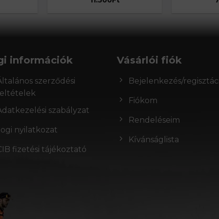
gi információk
Vásárlói fiók
Általános szerződési
Bejelenkezés/regisztác
feltételek
Fiókom
Adatkezelési szabályzat
Rendeléseim
Jogi nyilatkozat
Kívánságlista
CIB fizetési tájékoztató