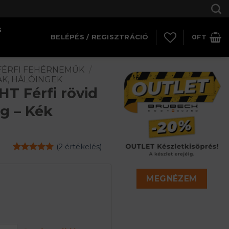
G
BELÉPÉS / REGISZTRÁCIÓ
0
FT
FÉRFI FEHÉRNEMŰK
/
ÁK, HÁLÓINGEK
 Férfi rövid
g – Kék
(
2
értékelés)
Értékelés
2
5
az 5-ből,
értékelés
MEGNÉZEM
alapján