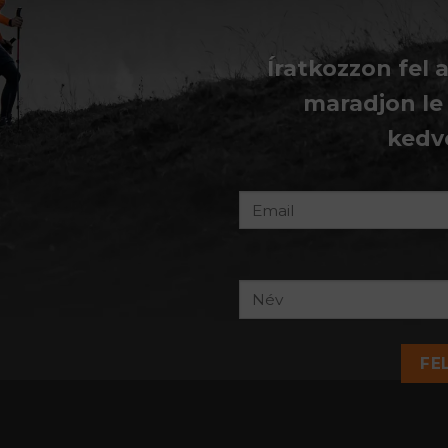
Íratkozzon fel 
maradjon le
kedv
FE