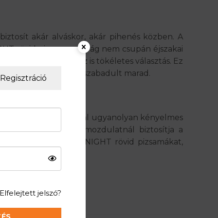
ztosít akár alváskor, akár pihenés közben. A
IGHT rövid pizsama nadrág nem csupán éjszakai
nyed otthoni tornához is tökéletes választás. Ez
at természetes és felszabadult marad.
Regisztráció
, így minden alkalommal ugyanolyan kényelmes
llőző, ezért minden mozdulatnál biztosítja a
, bőrbarát COMFORT NIGHT rövid pizsamákat,
Elfelejtett jelszó?
ZÉS