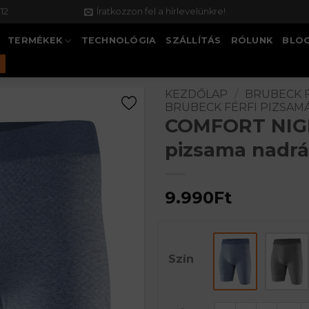
12
Íratkozzon fel a hírlevelünkre!
TERMÉKEK
TECHNOLÓGIA
SZÁLLÍTÁS
RÓLUNK
BLO
KEZDŐLAP
/
BRUBECK 
BRUBECK FÉRFI PIZSAM
COMFORT NIGHT
pizsama nadrá
9.990
Ft
Szín