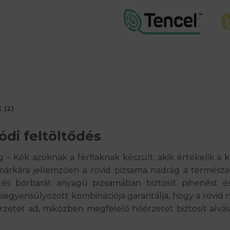
 (2)
di feltöltődés
– Kék azoknak a férfiaknak készült, akik értékelik a
rkára jellemzően a rövid pizsama nadrág a természet
a és bőrbarát anyagú pizsamában biztosít pihenést 
– kiegyensúlyozott kombinációja garantálja, hogy a rövid n
rzetet ad, miközben megfelelő hőérzetet biztosít alv