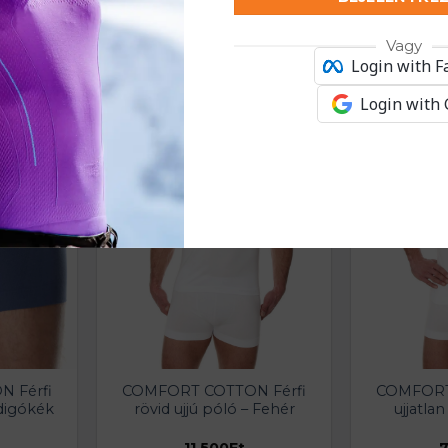
KAPCSOLÓDÓ TERMÉKEK
Vagy
Login with 
Login with
 Férfi
COMFORT COTTON Férfi
COMFORT
digókék
rövid ujjú póló – Fehér
ujjatla
11.500
Ft
7