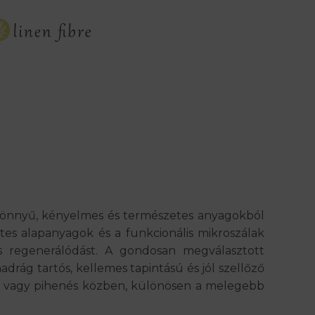
 könnyű, kényelmes és természetes anyagokból
es alapanyagok és a funkcionális mikroszálak
és regenerálódást. A gondosan megválasztott
adrág tartós, kellemes tapintású és jól szellőző
ás vagy pihenés közben, különösen a melegebb