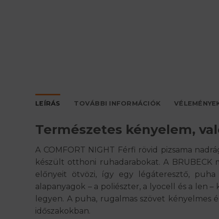
LEÍRÁS
TOVÁBBI INFORMÁCIÓK
VÉLEMÉNYEK
Természetes kényelem, való
A COMFORT NIGHT Férfi rövid pizsama nadrág 
készült otthoni ruhadarabokat. A BRUBECK má
előnyeit ötvözi, így egy légáteresztő, puh
alapanyagok – a poliészter, a lyocell és a len 
legyen. A puha, rugalmas szövet kényelmes é
időszakokban.