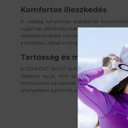
Komfortos illeszkedés
A nadrág kényelmes szabásának köszönhetően 
rugalmas derékrész stabilan a helyén tartja,
viseletként ideális: hétvégi lustálkodáshoz, re
a sokoldalú darab a mindennapi pihenés és ké
Tartósság és minőség, amel
A COMFORT NIGHT férfi rövid pizsama nadrág 
viseletet nyújt, mint az első használatkor.
természetes kényelmet és szabad érzetet. 
amelyekben a pihenés, az alvás és a feltöltődé