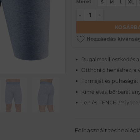
Méret
S
M
L
XL
COMFORT NIGHT Férfi r
KOSÁRBA
Hozzáadás kívánság
Rugalmas illeszkedés a
Otthoni pihenéshez, al
Formáját és puhaságát
Kíméletes, bőrbarát an
Len és TENCEL™ lyocell
Felhasznált technológi