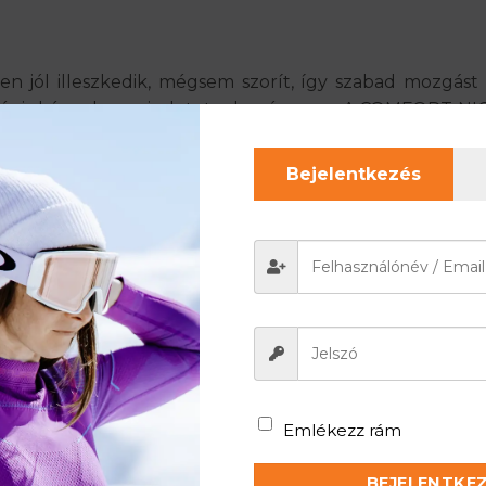
jól illeszkedik, mégsem szorít, így szabad mozgást bi
 mégis kényelmes viseletet ad egész nap. A COMFORT N
ggeli kávézáshoz, olvasáshoz, filmnézéshez vagy akár kön
nyelem tökéletes kiegészítője, amelyben minden mozdul
Bejelentkezés
y hosszú távon is elkísér
hosszú távon is megőrzi formáját, színét és puhaságát
 Az anyag rugalmas és tartós, mégis könnyű és jól sze
Fektessen mindennapi kényelmébe, és válassza a puha
s minden pillanata a nyugalomról szól.
Emlékezz rám
BEJELENTKE