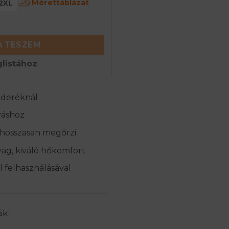
Mérettáblázat
2XL
övid pizsama nadrág - Kék mennyiség
 TESZEM
listához
 deréknál
váshoz
 hosszasan megőrzi
yag, kiváló hőkomfort
 felhasználásával
ák: