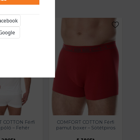
Facebook
 Google
 COTTON Férfi
COMFORT COTTON Férfi
n póló – Fehér
pamut boxer – Sötétpiros
.290
Ft
5.380
Ft