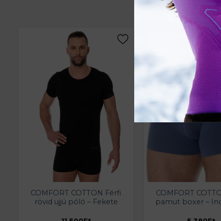
COMFORT COTTON Férfi
COMFORT COTTON
rövid ujjú póló – Fekete
pamut boxer – In
11.500
Ft
5.380
Ft