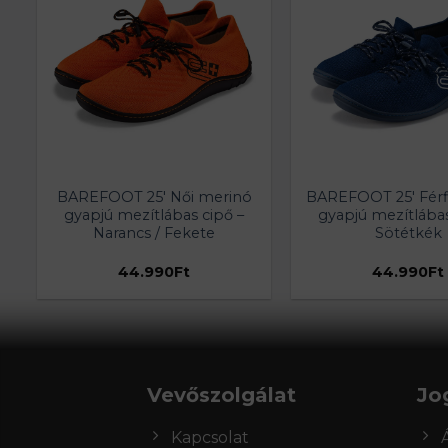
BAREFOOT 25′ Női merinó
BAREFOOT 25′ Férf
gyapjú mezítlábas cipő –
gyapjú mezítlábas
Narancs / Fekete
Sötétkék
rent
44.990
Ft
44.990
Ft
ce
990Ft.
Vevőszolgálat
Jo
Kapcsolat