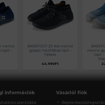
i merinó
BAREFOOT 25′ Női merinó
BAREF
 cipő –
gyapjú mezítlábas cipő –
merinó gy
Fekete
cipő –
Vil
44.990
Ft
2
gi információk
Vásárlói fiók
Általános szerződési
Bejelenkezés/regisztác