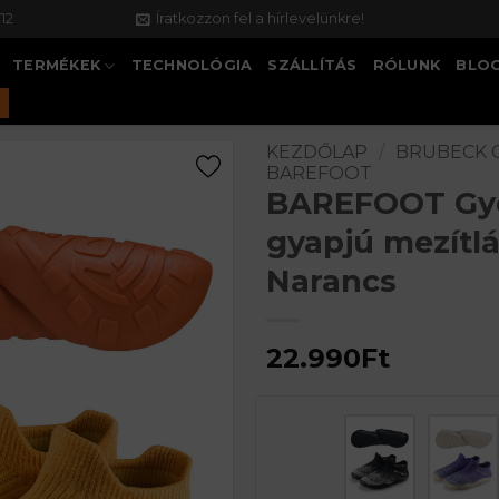
12
Íratkozzon fel a hírlevelünkre!
TERMÉKEK
TECHNOLÓGIA
SZÁLLÍTÁS
RÓLUNK
BLO
KEZDŐLAP
/
BRUBECK 
BAREFOOT
BAREFOOT Gy
gyapjú mezítlá
Narancs
22.990
Ft