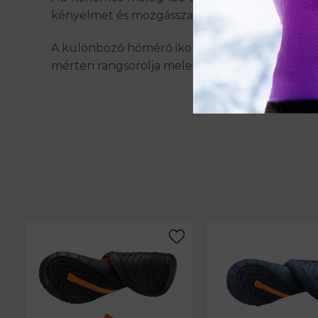
kényelmet és mozgásszabadságot biztosít.
A különböző hőmérő ikonokra kattintva megtekin
mérten rangsorolja melegségérzet szempontjá