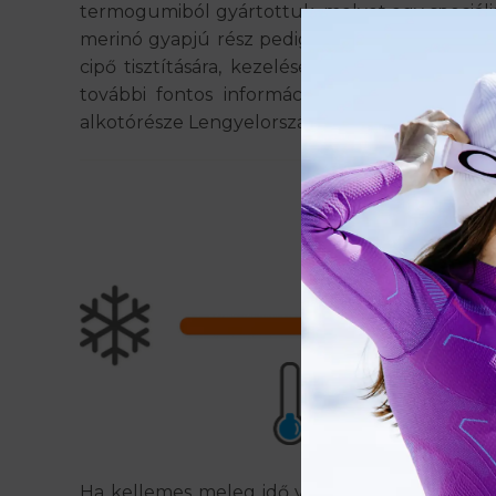
termogumiból gyártottuk, melyet egy speciális 
merinó gyapjú rész pedig nemcsak hogy nem sz
cipő tisztítására, kezelése rendkívül egysz
további fontos információt a Cipő szavato
alkotórésze Lengyelországban készült, a me
Ha kellemes meleg idő van, de nem túl forró, 