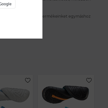
 Google
 a fajta kategorizálás a termékeinket egymáshoz