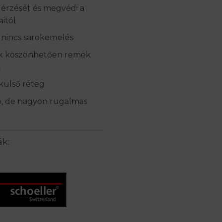
s érzését és megvédi a
aitól
 nincs sarokemelés
ek köszönhetően remek
ű
külső réteg
b, de nagyon rugalmas
ák: