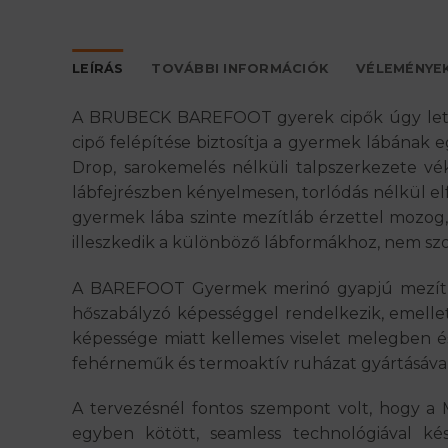
LEÍRÁS
TOVÁBBI INFORMÁCIÓK
VÉLEMÉNYEK
A BRUBECK BAREFOOT gyerek cipők úgy lettek
cipő felépítése biztosítja a gyermek lábának
Drop, sarokemelés nélküli talpszerkezete vék
lábfejrészben kényelmesen, torlódás nélkül elf
gyermek lába szinte mezítláb érzettel mozog, 
illeszkedik a különböző lábformákhoz, nem szor
A BAREFOOT Gyermek merinó gyapjú mezítláb
hőszabályzó képességgel rendelkezik, emellett
képessége miatt kellemes viselet melegben és
fehérneműk és termoaktív ruházat gyártásával k
A tervezésnél fontos szempont volt, hogy a 
egyben kötött, seamless technológiával kés