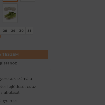
28
29
30
31
t
nó gyapjú mezítlábas cipő - Narancs mennyiség
 TESZEM
listához
gyerekek számára
tes fejlődését és az
ialakulását
kényelmes