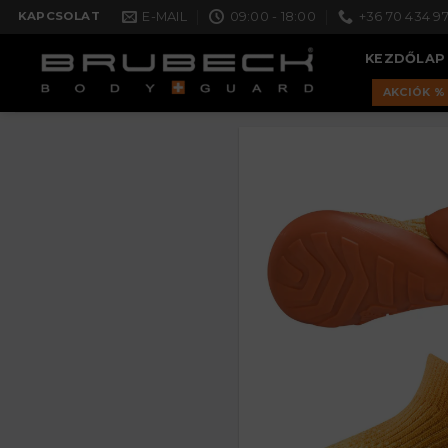
Skip
E-MAIL
09:00 - 18:00
+36 70 434 97
KAPCSOLAT
to
KEZDŐLAP
content
AKCIÓK %