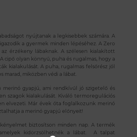
badságot nyújtanak a legkisebbek számára. A
p igazodik a gyermek minden lépéséhez. A Zero
 az érzékeny lábaknak. A szélesen kialakított
. A cipő olyan könnyű, puha és rugalmas, hogy a
k kialakulását. A puha, rugalmas felsőrész jól
s marad, miközben védi a lábat.
rinó gyapjú, ami rendkívűl jó szigetelő és
en szagok kialakulását. Kiváló termoregulációs
en elvezeti. Már évek óta foglalkozunk merinó
talhatja a merinó gyapjú előnyeit!
s kényelmet biztosítson minden nap. A termék
, amelyek kidörzsölhetnék a lábat. A talpat