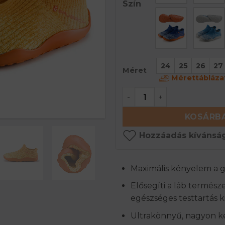
Szín
24
25
26
27
Méret
Mérettábláza
BAREFOOT Gyermek meri
KOSÁRBA
Hozzáadás kívánság
Maximális kényelem a 
Elősegíti a láb természe
egészséges testtartás k
Ultrakönnyű, nagyon 