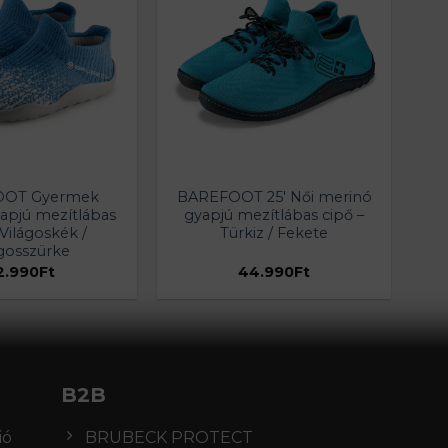
OOT Gyermek
BAREFOOT 25′ Női merinó
apjú mezítlábas
gyapjú mezítlábas cipő –
 Világoskék /
Türkiz / Fekete
ágosszürke
2.990
Ft
44.990
Ft
B2B
ió
BRUBECK PROTECT