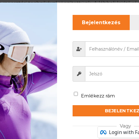
ragasztási technikával rögzítettünk. A lábbeli külső rés
ívja be túl gyorsan a szagokat, hanem mosás nélkül is
erű: Mosógépben mosható 30°-on kímélő programon. A c
Bejelentkezés
sság menüpontban olvashat, amit a lábléc menüben 
gszokott kitűnő BRUBECK minőségben!
Meleg Időjáráshoz Ajánlott
Emlékezz rám
BEJELENTKE
Vagy
Login with 
ez a termék ideális választás. Légáteresztő anyaga se