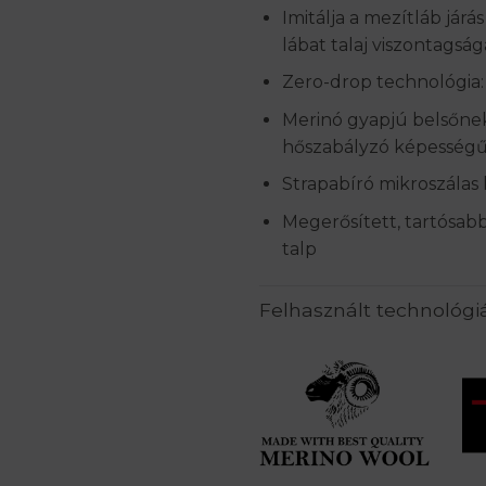
Imitálja a mezítláb járá
lábat talaj viszontagság
Zero-drop technológia:
Merinó gyapjú belsőn
hőszabályzó képesség
Strapabíró mikroszálas 
Megerősített, tartósab
talp
Felhasznált technológi