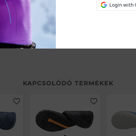
Login with
theti a többi időjáráshoz ajánlott termékeinket is. Ez
ból.
KAPCSOLÓDÓ TERMÉKEK