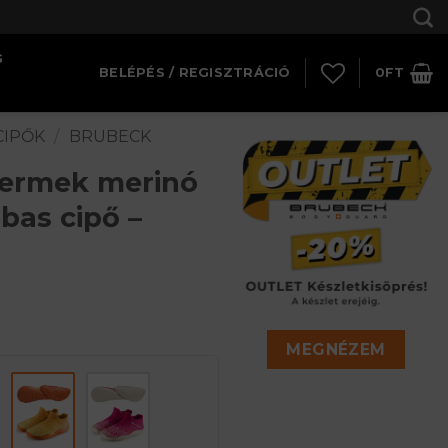
G
BELÉPÉS / REGISZTRÁCIÓ
0
FT
CIPŐK
/
BRUBECK
ermek merinó
bas cipő –
MEGNÉZEM