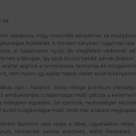
 (0)
 kialakítva, hogy maximális kényelmet és mozgássza
 egészséges fejlődését. A minden irányban rugalmas tal
ony, jó talajérzetet nyújt, de megfelelő védelmet ad
érnek a lábujjak, így azok kitűnő tartást adnak járáskor
ezáltal segítve a természetes testtartás és mozgásmintá
ít, nem nyom, így egész napos viselet során is kényelme
as cipő – Narancs belső rétege prémium minőségű me
 antibakteriális tulajdonsága miatt gátolja a kellemetl
 hidegben egyaránt. Jól szellőzik, nedvességet kitűnő
iváló tulajdonságai miatt. Most már a lába is megtapasz
Merinó Barefoot cipő védje a lábat, ugyanakkor telje
zült, nincsenek benne érezhető, kiálló illesztések