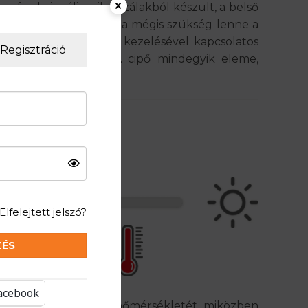
ze funkcionális mikroszálakból készült, a belső
 sokáig friss marad. Ha mégis szükség lenne a
ipő használatával és kezelésével kapcsolatos
Regisztráció
könnyedén elérhet. A cipő mindegyik eleme,
Elfelejtett jelszó?
ZÉS
Facebook
gít szabályozni a test hőmérsékletét, miközben