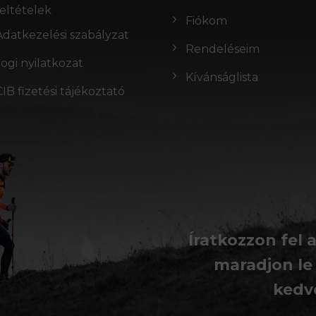
feltételek
Fiókom
Adatkezelési szabályzat
Rendeléseim
Jogi nyilatkozat
Kívánságlista
CIB fizetési tájékoztató
Íratkozzon fel 
maradjon le
kedv