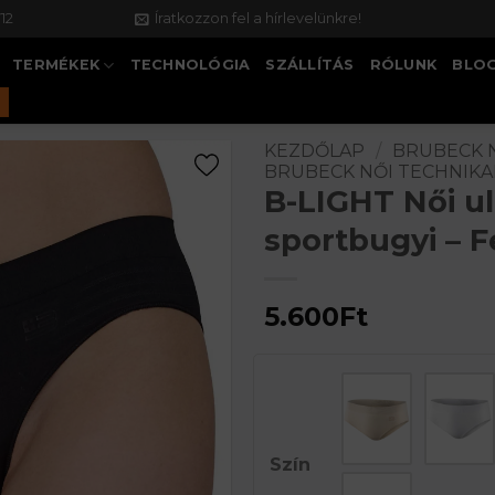
12
Íratkozzon fel a hírlevelünkre!
TERMÉKEK
TECHNOLÓGIA
SZÁLLÍTÁS
RÓLUNK
BLO
KEZDŐLAP
/
BRUBECK 
BRUBECK NŐI TECHNIK
B-LIGHT Női u
sportbugyi – F
5.600
Ft
Szín