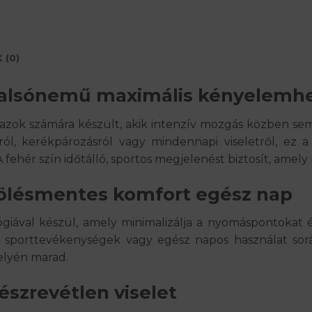
 (0)
i alsónemű maximális kényelemh
r azok számára készült, akik intenzív mozgás közben s
ról, kerékpározásról vagy mindennapi viseletről, ez a 
 fehér szín időtálló, sportos megjelenést biztosít, amely
zsölésmentes komfort egész nap
lógiával készül, amely minimalizálja a nyomáspontokat 
v sporttevékenységek vagy egész napos használat sorá
elyén marad.
észrevétlen viselet