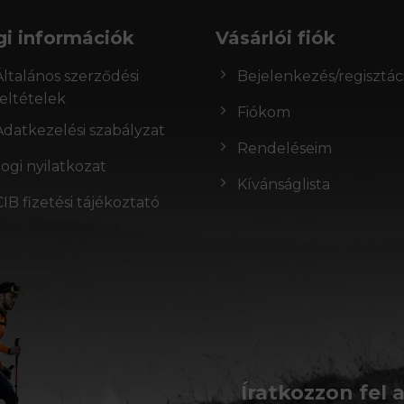
gi információk
Vásárlói fiók
Általános szerződési
Bejelenkezés/regisztác
feltételek
Fiókom
Adatkezelési szabályzat
Rendeléseim
Jogi nyilatkozat
Kívánságlista
CIB fizetési tájékoztató
Íratkozzon fel 