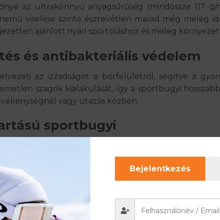
őnye az ultrakönnyű anyagsűrűség (mindössze 117 g/
érnemű viselése szinte észrevétlen marad még meleg id
jezetten ajánlott nyári sportoláshoz és meleg környezet
és és antibakteriális védelem
ezeti az izzadságot a bőrfelületről, segítve a gyors 
emetlen szagok kialakulását, így a sportbugyi hosszabb i
tevékenységnél vagy utazás közben.
tartású sportbugyi
tően (86% poliészter, 14% poliamid) a bugyi rugalmas,
csúszkáljon, ne mozduljon el, és mindig stabil tartást
Bejelentkezés
y bőrűek számára is ideális választás.
egész éves használatra
érneműk úgy lettek kialakítva, hogy segítsenek fenntar