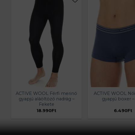
ACTIVE WOOL Férfi merinó
ACTIVE WOOL Női
gyapjú aláöltöző nadrág –
gyapjú boxer –
Fekete
18.990
Ft
6.490
Ft