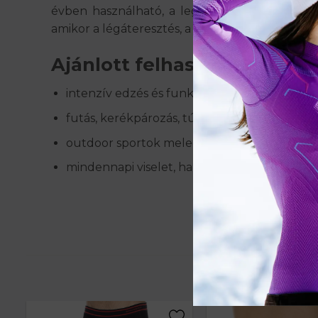
évben használható, a legjobb teljesítményt m
amikor a légáteresztés, a könnyedség és a kom
Ajánlott felhasználás
intenzív edzés és funkcionális tréning
futás, kerékpározás, túrázás, motorozás
outdoor sportok meleg időben
mindennapi viselet, ha fontos a kényelem és a