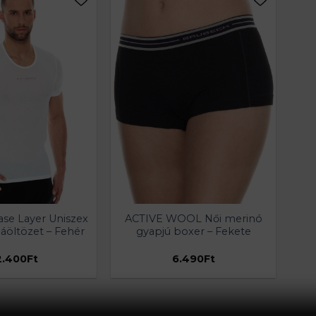
se Layer Uniszex
ACTIVE WOOL Női merinó
aláöltözet – Fehér
gyapjú boxer – Fekete
2.400
Ft
6.490
Ft