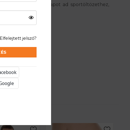
ént viselve kiváló alapot ad sportöltözethez,
Elfelejtett jelszó?
ZÉS
Facebook
 Google