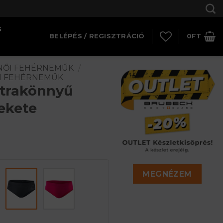
G
BELÉPÉS / REGISZTRÁCIÓ
0
FT
NŐI FEHÉRNEMŰK
/
AI FEHÉRNEMŰK
ltrakönnyű
ekete
MEGNÉZEM