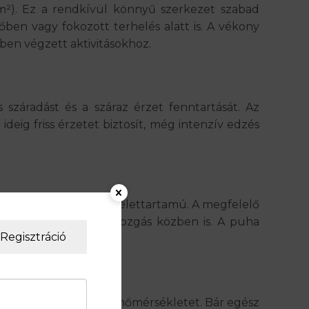
m²). Ez a rendkívül könnyű szerkezet szabad
őben vagy fokozott terhelés alatt is. A vékony
ben végzett aktivitásokhoz.
száradást és a száraz érzet fenntartását. Az
deig friss érzetet biztosít, még intenzív edzés
 formatartó és hosszú élettartamú. A megfelelő
 adjon, akár intenzív mozgás közben is. A puha
Regisztráció
tani az optimális testhőmérsékletet. Bár egész