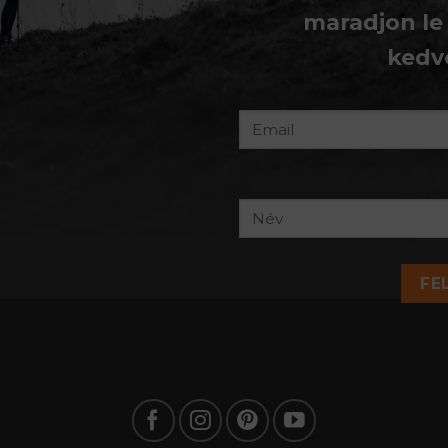
maradjon le
kedv
FE