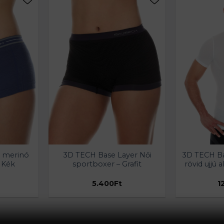
 merinó
3D TECH Base Layer Női
3D TECH Ba
 Kék
sportboxer – Grafit
rövid ujjú 
5.400
Ft
1