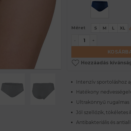
Méret
S
M
L
XL
B-LIGHT Női ultrakönny
KOSÁRBA
Hozzáadás kívánság
Intenzív sportoláshoz a
Hatékony nedvességelv
Ultrakönnyű rugalmas 
Jól szellőzik, tökéletes 
Antibakteriális és antia