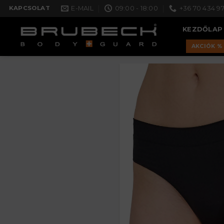
Skip
E-MAIL
09:00 - 18:00
+36 70 434 97
KAPCSOLAT
to
KEZDŐLAP
content
AKCIÓK %