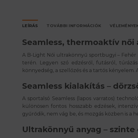
LEÍRÁS
TOVÁBBI INFORMÁCIÓK
VÉLEMÉNYEK
Seamless, thermoaktív nő
A B-Light Női ultrakönnyű sportbugyi – Fehé
terén. Legyen szó edzésről, futásról, túrázás
könnyedség, a szellőzés és a tartós kényelem. A
Seamless kialakítás – dör
A sportalsó Seamless (lapos varratos) techno
különösen fontos hosszabb edzések, intenzí
gyűrődik, nem vág be, és mozgás közben is a h
Ultrakönnyű anyag – szinte 