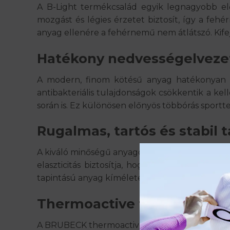
A B-Light termékcsalád egyik legnagyobb el
mozgást és légies érzetet biztosít, így a feh
anyag ellenére a fehérnemű nem átlátszó. Kife
Hatékony nedvességelvezet
A modern, finom kötésű anyag hatékonyan elv
antibakteriális tulajdonságok csökkentik a kell
során is. Ez különösen előnyös többórás sport
Rugalmas, tartós és stabil 
A kiváló minőségű anyagösszetételnek köszönhe
elaszticitás biztosítja, hogy a fehérnemű ne 
tapintású anyag kíméletes a bőrhöz, így érzéken
Thermoactive technológia 
A BRUBECK thermoactive B-Light ultralight feh