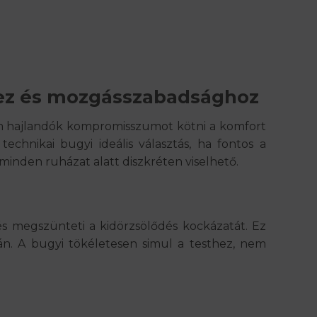
ez és mozgásszabadsághoz
em hajlandók kompromisszumot kötni a komfort
technikai bugyi ideális választás, ha fontos a
 minden ruházat alatt diszkréten viselhető.
és megszünteti a kidörzsölődés kockázatát. Ez
n. A bugyi tökéletesen simul a testhez, nem