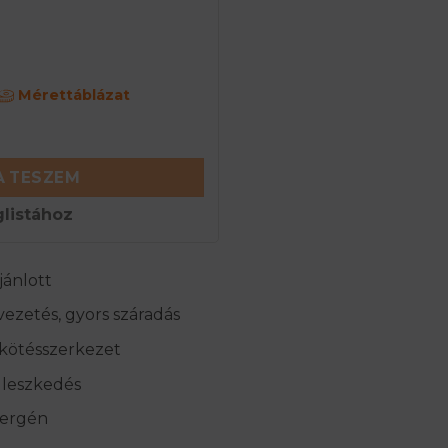
Mérettáblázat
ű sportbugyi - Fekete mennyiség
 TESZEM
listához
jánlott
ezetés, gyors száradás
kötésszerkezet
illeszkedés
llergén