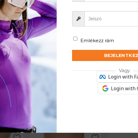
eleg és nyári körülmények között nyújtja. Első rétegk
fort kiemelten fontos.
Emlékezz rám
BEJELENTKE
Vagy
 friss érzet
Login with 
Login with
KAPCSOLÓDÓ TERMÉKEK