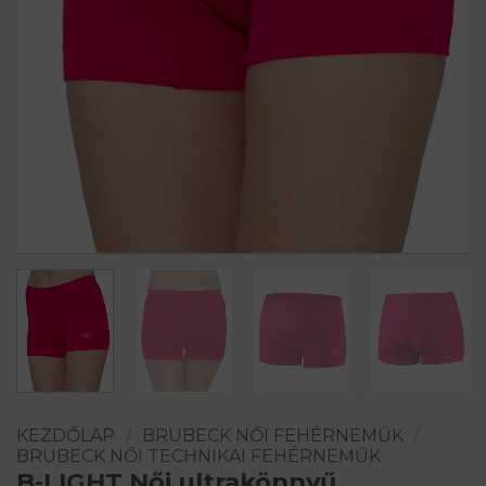
KEZDŐLAP
/
BRUBECK NŐI FEHÉRNEMŰK
/
BRUBECK NŐI TECHNIKAI FEHÉRNEMŰK
B-LIGHT Női ultrakönnyű