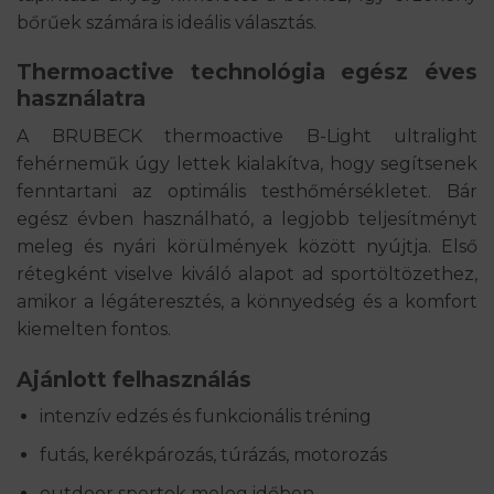
bőrűek számára is ideális választás.
Thermoactive technológia egész éves
használatra
A BRUBECK thermoactive B-Light ultralight
fehérneműk úgy lettek kialakítva, hogy segítsenek
fenntartani az optimális testhőmérsékletet. Bár
egész évben használható, a legjobb teljesítményt
meleg és nyári körülmények között nyújtja. Első
rétegként viselve kiváló alapot ad sportöltözethez,
amikor a légáteresztés, a könnyedség és a komfort
kiemelten fontos.
Ajánlott felhasználás
intenzív edzés és funkcionális tréning
futás, kerékpározás, túrázás, motorozás
outdoor sportok meleg időben