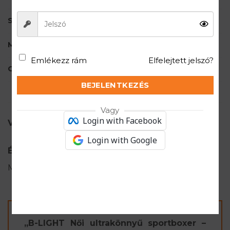
SÚLY
117 g/m2
MÁRKA
BRUBECK
Emlékezz rám
Elfelejtett jelszó?
CIKKSZÁM
BX1193W
BEJELENTKEZÉS
Vagy
Login with Facebook
VÉLEMÉNYEK (0)
Login with Google
Értékelések
Még nincsenek értékelések.
„B-LIGHT Női ultrakönnyű sportboxer –