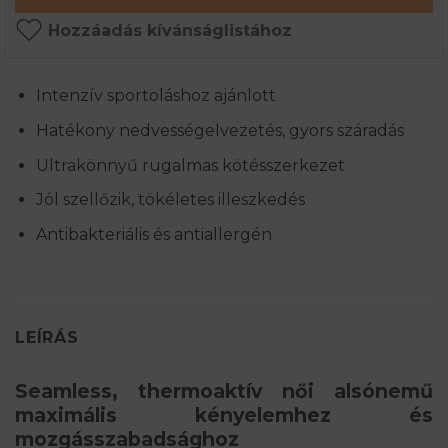
Hozzáadás kívánságlistához
Intenzív sportoláshoz ajánlott
Hatékony nedvességelvezetés, gyors száradás
Ultrakönnyű rugalmas kötésszerkezet
Jól szellőzik, tökéletes illeszkedés
Antibakteriális és antiallergén
LEÍRÁS
Seamless, thermoaktív női alsónemű
maximális kényelemhez és
mozgásszabadsághoz