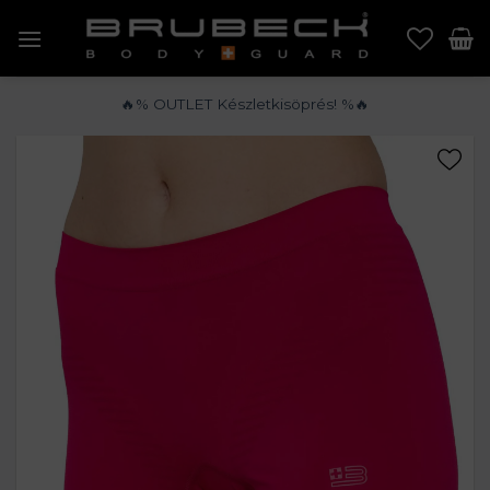
Skip
to
content
🔥% OUTLET Készletkisöprés! %🔥