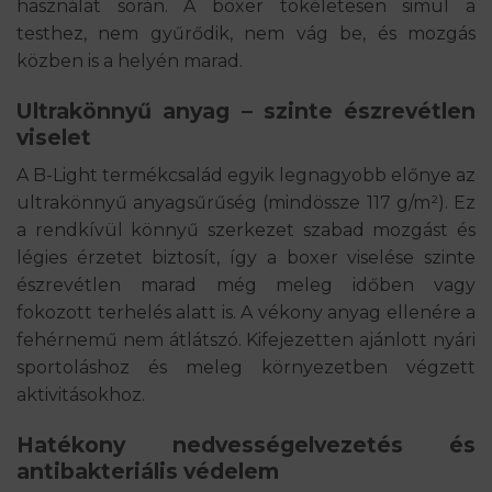
használat során. A boxer tökéletesen simul a
testhez, nem gyűrődik, nem vág be, és mozgás
közben is a helyén marad.
Ultrakönnyű anyag – szinte észrevétlen
viselet
A B-Light termékcsalád egyik legnagyobb előnye az
ultrakönnyű anyagsűrűség (mindössze 117 g/m²). Ez
a rendkívül könnyű szerkezet szabad mozgást és
légies érzetet biztosít, így a boxer viselése szinte
észrevétlen marad még meleg időben vagy
fokozott terhelés alatt is. A vékony anyag ellenére a
fehérnemű nem átlátszó. Kifejezetten ajánlott nyári
sportoláshoz és meleg környezetben végzett
aktivitásokhoz.
Hatékony nedvességelvezetés és
antibakteriális védelem