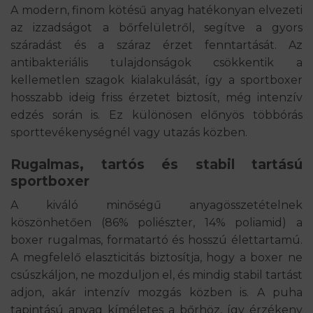
A modern, finom kötésű anyag hatékonyan elvezeti
az izzadságot a bőrfelületről, segítve a gyors
száradást és a száraz érzet fenntartását. Az
antibakteriális tulajdonságok csökkentik a
kellemetlen szagok kialakulását, így a sportboxer
hosszabb ideig friss érzetet biztosít, még intenzív
edzés során is. Ez különösen előnyös többórás
sporttevékenységnél vagy utazás közben.
Rugalmas, tartós és stabil tartású
sportboxer
A kiváló minőségű anyagösszetételnek
köszönhetően (86% poliészter, 14% poliamid) a
boxer rugalmas, formatartó és hosszú élettartamú.
A megfelelő elaszticitás biztosítja, hogy a boxer ne
csúszkáljon, ne mozduljon el, és mindig stabil tartást
adjon, akár intenzív mozgás közben is. A puha
tapintású anyag kíméletes a bőrhöz, így érzékeny