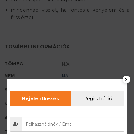
mindennapi viselet, ha fontos a kényelem és a
friss érzet
TOVÁBBI INFORMÁCIÓK
TÖMEG
N/A
NEM
Női
SZÍN
Fukszia
Bejelentkezés
Regisztráció
MÉRET
S
,
M
,
L
,
XL
ANYAGÖSSZETÉTEL
86% poliészter, 14% poliamid
TECHNOLÓGIA
BTP