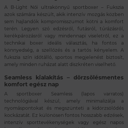
A B-Light Női ultrakönnyű sportboxer – Fukszia
azok számára készült, akik intenzív mozgás közben
sem hajlandók kompromisszumot kötni a komfort
terén. Legyen szó edzésről, futásról, túrázásról,
kerékpározásról vagy mindennapi viseletről, ez a
technikai boxer ideális választás, ha fontos a
könnyedség, a szellőzés és a tartós kényelem. A
fukszia szín időtálló, sportos megjelenést biztosít,
amely minden ruházat alatt diszkréten viselhető.
Seamless kialakítás – dörzsölésmentes
komfort egész nap
A sportboxer Seamless (lapos varratos)
technológiával készül, amely minimalizálja a
nyomáspontokat és megszünteti a kidörzsölődés
kockázatát. Ez különösen fontos hosszabb edzések,
intenzív sporttevékenységek vagy egész napos