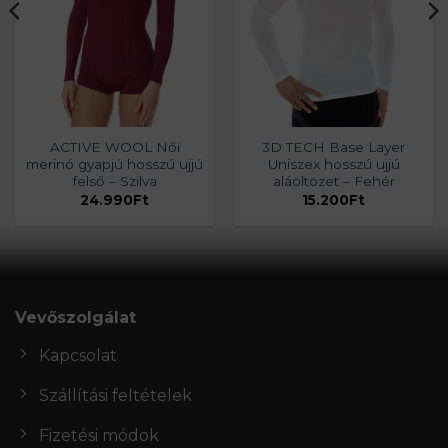
ACTIVE WOOL Női
3D TECH Base Layer
merinó gyapjú hosszú ujjú
Uniszex hosszú ujjú
felső – Szilva
aláöltözet – Fehér
24.990
Ft
15.200
Ft
Vevőszolgálat
Kapcsolat
Szállítási feltételek
Fizetési módok