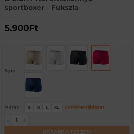
sportboxer – Fukszia
5.900
Ft
Szín
Mérettáblázat
Méret
S
M
L
XL
B-LIGHT Női ultrakönnyű sportboxer - Fukszia me
KOSÁRBA TESZEM