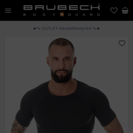
Skip
to
content
🔥% OUTLET Készletkisöprés! %🔥