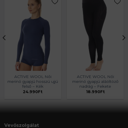
ACTIVE WOOL Női
ACTIVE WOOL Női
merinó gyapjú hosszú ujjú
merinó gyapjú aláöltöző
felső – Kék
nadrág – Fekete
24.990
Ft
18.990
Ft
Vevőszolgálat