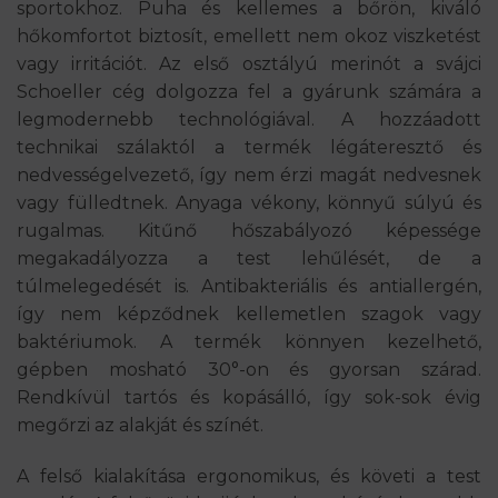
sportokhoz. Puha és kellemes a bőrön, kiváló
hőkomfortot biztosít, emellett nem okoz viszketést
vagy irritációt. Az első osztályú merinót a svájci
Schoeller cég dolgozza fel a gyárunk számára a
legmodernebb technológiával. A hozzáadott
technikai szálaktól a termék légáteresztő és
nedvességelvezető, így nem érzi magát nedvesnek
vagy fülledtnek. Anyaga vékony, könnyű súlyú és
rugalmas. Kitűnő hőszabályozó képessége
megakadályozza a test lehűlését, de a
túlmelegedését is. Antibakteriális és antiallergén,
így nem képződnek kellemetlen szagok vagy
baktériumok. A termék könnyen kezelhető,
gépben mosható 30°-on és gyorsan szárad.
Rendkívül tartós és kopásálló, így sok-sok évig
megőrzi az alakját és színét.
A felső kialakítása ergonomikus, és követi a test