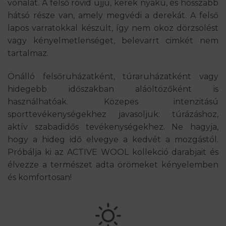
vonalát. A felső rövid ujjú, kerek nyakú, és hosszabb
hátsó része van, amely megvédi a derekát. A felső
lapos varratokkal készült, így nem okoz dörzsölést
vagy kényelmetlenséget, belevarrt cimkét nem
tartalmaz.
Önálló felsőruházatként, túraruházatként vagy
hidegebb időszakban aláöltözőként is
használhatóak. Közepes intenzitású
sporttevékenységekhez javasoljuk: túrázáshoz,
aktív szabadidős tevékenységekhez. Ne hagyja,
hogy a hideg idő elvegye a kedvét a mozgástól.
Próbálja ki az ACTIVE WOOL kollekció darabjait és
élvezze a természet adta örömeket kényelemben
és komfortosan!