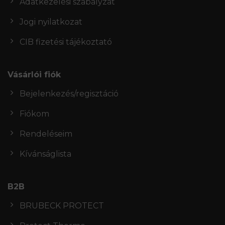
Adatkezelési szabályzat
Jogi nyilatkozat
CIB fizetési tájékoztató
Vásárlói fiók
Bejelenkezés/regisztáció
Fiókom
Rendeléseim
Kívánságlista
B2B
BRUBECK PROTECT