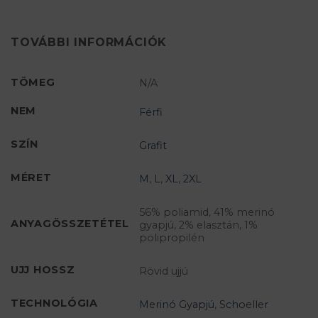
TOVÁBBI INFORMÁCIÓK
TÖMEG
N/A
NEM
Férfi
SZÍN
Grafit
MÉRET
M
,
L
,
XL
,
2XL
56% poliamid, 41% merinó
ANYAGÖSSZETÉTEL
gyapjú, 2% elasztán, 1%
polipropilén
UJJ HOSSZ
Rövid ujjú
TECHNOLÓGIA
Merinó Gyapjú
,
Schoeller