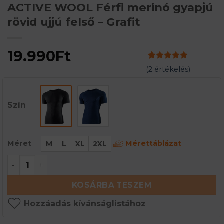
ACTIVE WOOL Férfi merinó gyapjú
rövid ujjú felső – Grafit
19.990
Ft
Értékelés
2
5
(
2
értékelés)
az 5-ből,
értékelés
alapján
Szín
Mérettáblázat
Méret
M
L
XL
2XL
ACTIVE WOOL Férfi merinó gyapjú rövid ujjú felső
KOSÁRBA TESZEM
Hozzáadás kívánságlistához