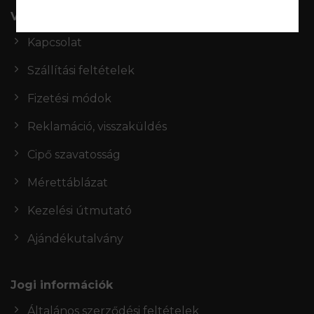
Vevőszolgálat
Kapcsolat
Szállítási feltételek
Fizetési módok
Reklamáció, visszaküldés
Cipő szavatosság
Mérettáblázat
Kezelési útmutató
Ajándékutalvány
Jogi információk
Általános szerződési feltételek