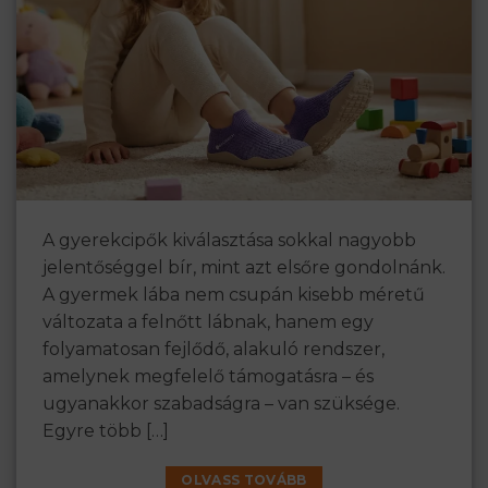
A gyerekcipők kiválasztása sokkal nagyobb
jelentőséggel bír, mint azt elsőre gondolnánk.
A gyermek lába nem csupán kisebb méretű
változata a felnőtt lábnak, hanem egy
folyamatosan fejlődő, alakuló rendszer,
amelynek megfelelő támogatásra – és
ugyanakkor szabadságra – van szüksége.
Egyre több […]
OLVASS TOVÁBB