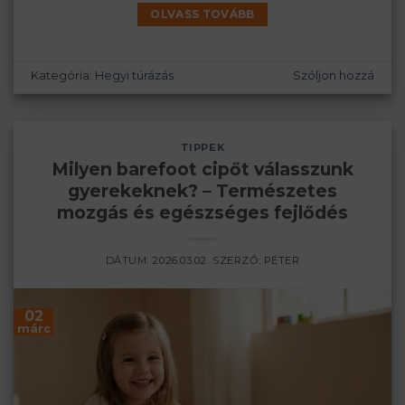
OLVASS TOVÁBB
Kategória:
Hegyi túrázás
Szóljon hozzá
TIPPEK
Milyen barefoot cipőt válasszunk
gyerekeknek? – Természetes
mozgás és egészséges fejlődés
DÁTUM:
2026.03.02.
SZERZŐ:
PÉTER
02
márc