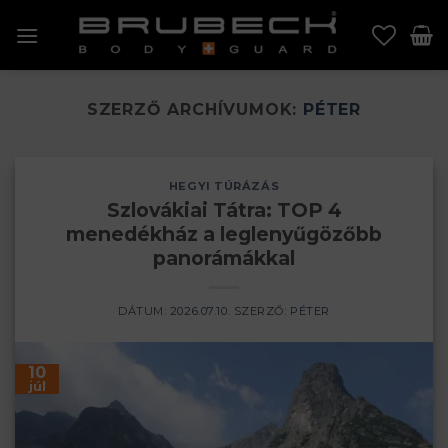
Skip
to
content
SZERZŐ ARCHÍVUMOK:
PÉTER
HEGYI TÚRÁZÁS
Szlovákiai Tátra: TOP 4
menedékház a leglenyűgözőbb
panorámákkal
DÁTUM:
2026.07.10.
SZERZŐ:
PÉTER
10
júl