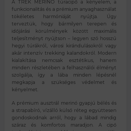
A TREK MERINO túracipő a kényelem, a
funkcionalitás és a prémium anyaghasználat
tökéletes harmóniáját nyújtja. Úgy
terveztük, hogy bármilyen terepen és
időjárási körülmények között maximális
teljesítményt nyújtson – legyen szó hosszú
hegyi túrákról, városi kirándulásokról vagy
akár intenzív trekking kalandokról. Modern
kialakítása nemcsak esztétikus, hanem
minden részletében a felhasználói élményt
szolgálja, így a lába minden lépésnél
megkapja a szükséges védelmet és
kényelmet.
A prémium ausztrál merinó gyapjú bélés és
a strapabíró, vízálló külső réteg együttesen
gondoskodnak arról, hogy a lábad mindig
száraz és komfortos maradjon. A cipő