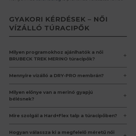
GYAKORI KÉRDÉSEK – NŐI
VÍZÁLLÓ TÚRACIPŐK
Milyen programokhoz ajánlhatók a női
+
BRUBECK TREK MERINO túracipők?
+
Mennyire vízálló a DRY-PRO membrán?
Milyen előnye van a merinó gyapjú
+
bélésnek?
+
Mire szolgál a Hard+Flex talp a túracipőben?
Hogyan válassza ki a megfelelő méretű női
+