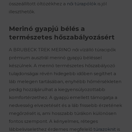
összeállított öltözékhez a
női túrapólók
is jól
illeszthetők.
Merinó gyapjú bélés a
természetes hőszabályozásért
A BRUBECK TREK MERINO női vízálló túracipők
prémium ausztrál merinó gyapjú béléssel
készülnek. A merinó természetes hőszabályozó
tulajdonságai révén hidegebb időben segíthet a
láb melegen tartásában, enyhébb hőmérsékleten
pedig hozzájárulhat a kiegyensúlyozottabb
komfortérzethez. A gyapjú emellett támogatja a
nedvesség elvezetését és a láb frissebb érzetének
megőrzését is, ami hosszabb túrákon különösen
fontos szempont. A kényelmes, réteges
lábbeliviselethez érdemes megfelelő
túrazoknit
is