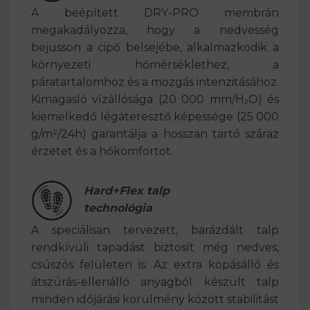
A beépített DRY-PRO membrán
megakadályozza, hogy a nedvesség
bejusson a cipő belsejébe, alkalmazkodik a
környezeti hőmérséklethez, a
páratartalomhoz és a mozgás intenzitásához.
Kimagasló vízállósága (20 000 mm/H₂O) és
kiemelkedő légáteresztő képessége (25 000
g/m²/24h) garantálja a hosszan tartó száraz
érzetet és a hőkomfortot.
Hard+Flex talp
technológia
A speciálisan tervezett, barázdált talp
rendkívüli tapadást biztosít még nedves,
csúszós felületen is. Az extra kopásálló és
átszúrás-ellenálló anyagból készült talp
minden időjárási körülmény között stabilitást