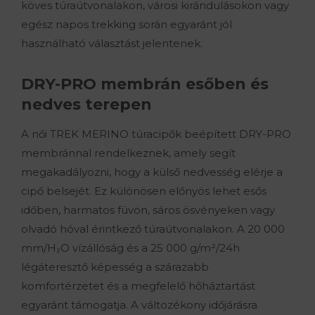
köves túraútvonalakon, városi kirándulásokon vagy
egész napos trekking során egyaránt jól
használható választást jelentenek.
DRY-PRO membrán esőben és
nedves terepen
A női TREK MERINO túracipők beépített DRY-PRO
membránnal rendelkeznek, amely segít
megakadályozni, hogy a külső nedvesség elérje a
cipő belsejét. Ez különösen előnyös lehet esős
időben, harmatos füvön, sáros ösvényeken vagy
olvadó hóval érintkező túraútvonalakon. A 20 000
mm/H₂O vízállóság és a 25 000 g/m²/24h
légáteresztő képesség a szárazabb
komfortérzetet és a megfelelő hőháztartást
egyaránt támogatja. A változékony időjárásra