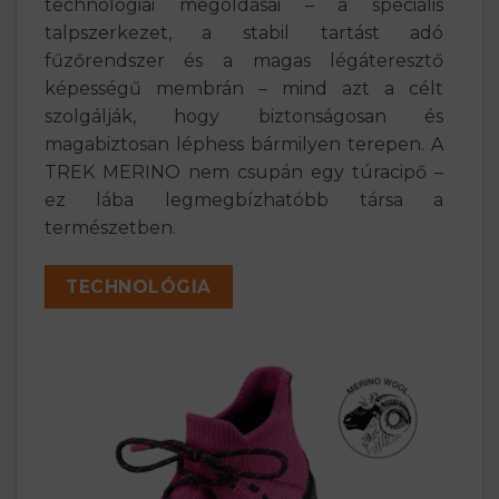
technológiai megoldásai – a speciális
talpszerkezet, a stabil tartást adó
fűzőrendszer és a magas légáteresztő
képességű membrán – mind azt a célt
szolgálják, hogy biztonságosan és
magabiztosan léphess bármilyen terepen. A
TREK MERINO nem csupán egy túracipő –
ez lába legmegbízhatóbb társa a
természetben.
TECHNOLÓGIA