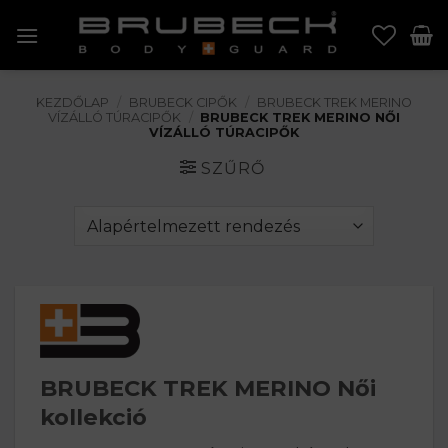
Skip
to
content
KEZDŐLAP
/
BRUBECK CIPŐK
/
BRUBECK TREK MERINO
VÍZÁLLÓ TÚRACIPŐK
/
BRUBECK TREK MERINO NŐI
VÍZÁLLÓ TÚRACIPŐK
SZŰRŐ
BRUBECK TREK MERINO Női
kollekció