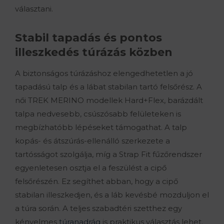
választani.
Stabil tapadás és pontos
illeszkedés túrázás közben
A biztonságos túrázáshoz elengedhetetlen a jó
tapadású talp és a lábat stabilan tartó felsőrész. A
női TREK MERINO modellek Hard+Flex, barázdált
talpa nedvesebb, csúszósabb felületeken is
megbízhatóbb lépéseket támogathat. A talp
kopás- és átszúrás-ellenálló szerkezete a
tartósságot szolgálja, míg a Strap Fit fűzőrendszer
egyenletesen osztja el a feszülést a cipő
felsőrészén. Ez segíthet abban, hogy a cipő
stabilan illeszkedjen, és a láb kevésbé mozduljon el
a túra során. A teljes szabadtéri szetthez egy
kényelmes
túranadrág
is praktikus választás lehet.