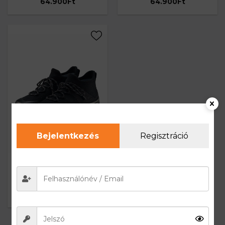
64.900
Ft
64.900
Ft
Bejelentkezés
Regisztráció
TREK MERINO Női vízálló
merinó gyapjú túracipő –
Fekete / Szürke
64.900
Ft