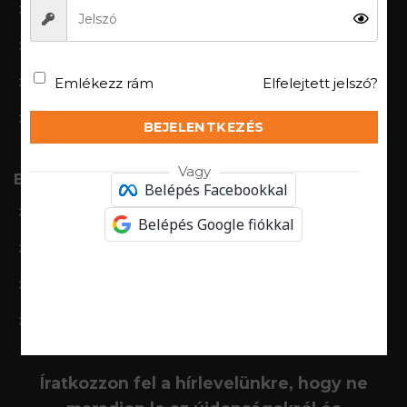
Bejelenkezés/regisztáció
Fiókom
Emlékezz rám
Elfelejtett jelszó?
Rendeléseim
Kívánságlista
BEJELENTKEZÉS
Vagy
B2B
Belépés Facebookkal
BRUBECK PROTECT
Belépés Google fiókkal
Protect Thermo
Protect FR-AS
Ranger Protect
Íratkozzon fel a hírlevelünkre, hogy ne