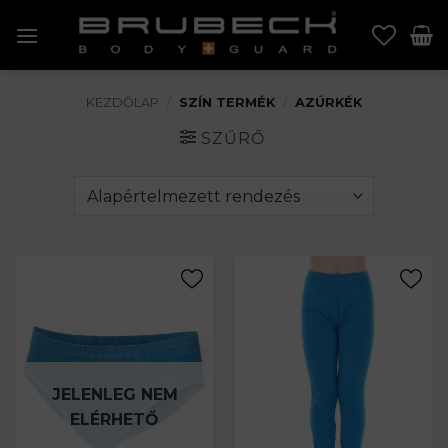
Skip
to
content
KEZDŐLAP
/
SZÍN TERMÉK
/
AZÚRKÉK
SZŰRŐ
JELENLEG NEM
ELÉRHETŐ