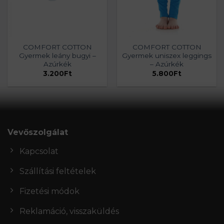
COMFORT COTTON
COMFORT COTTON
Gyermek leány bugyi –
Gyermek uniszex leggings
Azúrkék
– Azúrkék
3.200
Ft
5.800
Ft
Vevőszolgálat
Kapcsolat
Szállítási feltételek
Fizetési módok
Reklamáció, visszaküldés