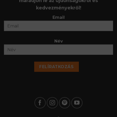
maradjon le az újdonságokról és
kedvezményekről!
Email
Név
FELÍRATKOZÁS