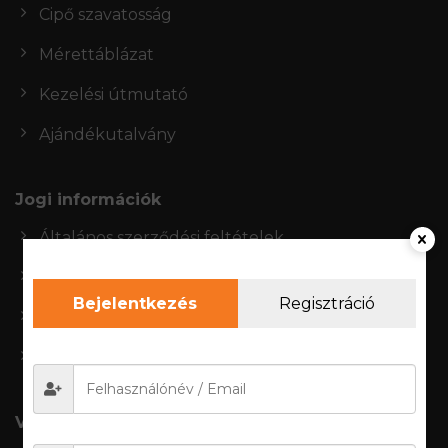
Cipő szavatosság
Mérettáblázat
Kezelési útmutató
Ajándékutalvány
Jogi információk
Általános szerződési feltételek
Adatkezelési szabályzat
Bejelentkezés
Regisztráció
Jogi nyilatkozat
CIB fizetési tájékoztató
Vásárlói fiók