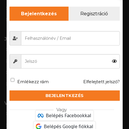
Kezelési útmutató
Bejelentkezés
Regisztráció
Ajándékutalvány
Jogi információk
Általános szerződési feltételek
Adatkezelési szabályzat
Jogi nyilatkozat
Emlékezz rám
Elfelejtett jelszó?
CIB fizetési tájékoztató
BEJELENTKEZÉS
Vásárlói fiók
Vagy
Bejelenkezés/regisztáció
Belépés Facebookkal
Fiókom
Belépés Google fiókkal