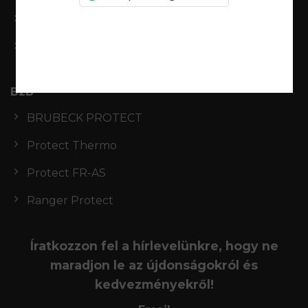
Rendeléseim
Kívánságlista
B2B
BRUBECK PROTECT
Protect Thermo
Protect FR-AS
Ranger Protect
Íratkozzon fel a hírlevelünkre, hogy ne
maradjon le az újdonságokról és
kedvezményekről!