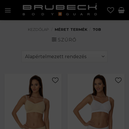
Skip
to
content
KEZDŐLAP
/
MÉRET TERMÉK
/
70B
SZŰRŐ