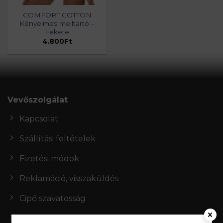
COMFORT COTTON
Kényelmes melltartó –
Fekete
4.800
Ft
Vevőszolgálat
Kapcsolat
Szállítási feltételek
Fizetési módok
Reklamáció, visszaküldés
Cipő szavatosság
Mérettáblázat