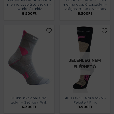
TREKKING MERINO Női
TREKKING MERINO Női
merinó gyapjú túrazokni –
merinó gyapjú túrazokni –
Szürke / Türkiz
Világosszürke / Narancs
8.500
Ft
8.500
Ft
JELENLEG NEM
ELÉRHETŐ
Multifunkcionális Női
SKI FORCE Női sízokni –
zokni – Szürke / Pink
Fekete / Pink
4.300
Ft
8.900
Ft