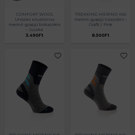
COMFORT WOOL
TREKKING MERINO Női
Uniszex ezüstionos
merinó gyapjú túrazokni –
merinó gyapjú bokazokni
Grafit / Pink
– Szürke
3.490
Ft
8.500
Ft