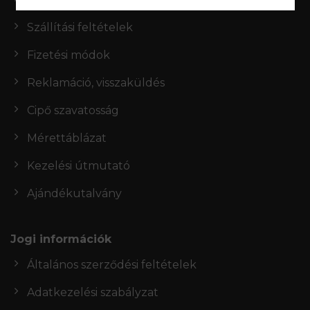
Szállítási feltételek
Fizetési módok
Reklamáció, visszaküldés
Cipő szavatosság
Mérettáblázat
Kezelési útmutató
Ajándékutalvány
Jogi információk
Általános szerződési feltételek
Adatkezelési szabályzat