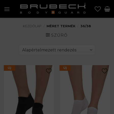
Skip
to
content
KEZDŐLAP
/
MÉRET TERMÉK
/
36/38
SZŰRŐ
Új
Új