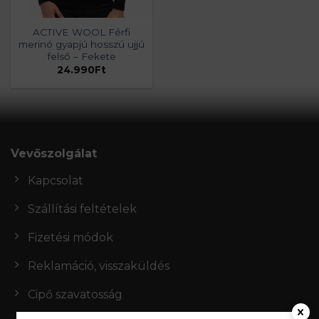
ACTIVE WOOL Férfi
merinó gyapjú hosszú ujjú
felső – Fekete
24.990
Ft
Vevőszolgálat
Kapcsolat
Szállítási feltételek
Fizetési módok
Reklamáció, visszaküldés
Cipő szavatosság