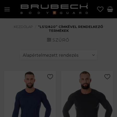
Skip
to
content
KEZDŐLAP
/
“LS12820” CÍMKÉVEL RENDELKEZŐ
TERMÉKEK
SZŰRŐ