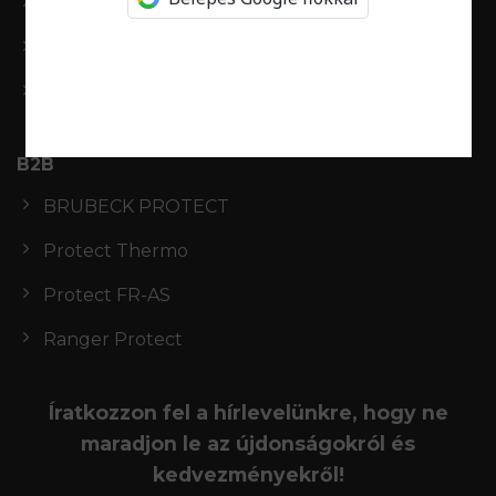
Fiókom
Rendeléseim
Kívánságlista
B2B
BRUBECK PROTECT
Protect Thermo
Protect FR-AS
Ranger Protect
Íratkozzon fel a hírlevelünkre, hogy ne
maradjon le az újdonságokról és
kedvezményekről!