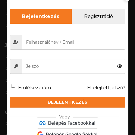
Mérettáblázat
Kezelési útmutató
Bejelentkezés
Regisztráció
Ajándékutalvány
Jogi információk
Általános szerződési feltételek
Adatkezelési szabályzat
Jogi nyilatkozat
Emlékezz rám
Elfelejtett jelszó?
CIB fizetési tájékoztató
BEJELENTKEZÉS
Vásárlói fiók
Vagy
Belépés Facebookkal
Bejelenkezés/regisztáció
Belépés Google fiókkal