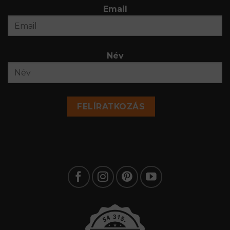
Email
Név
FELÍRATKOZÁS