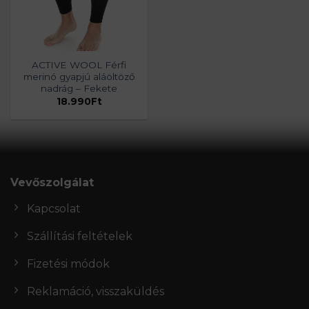
ACTIVE WOOL Férfi
merinó gyapjú aláöltöző
nadrág – Fekete
18.990
Ft
Vevőszolgálat
Kapcsolat
Szállítási feltételek
Fizetési módok
Reklamáció, visszaküldés