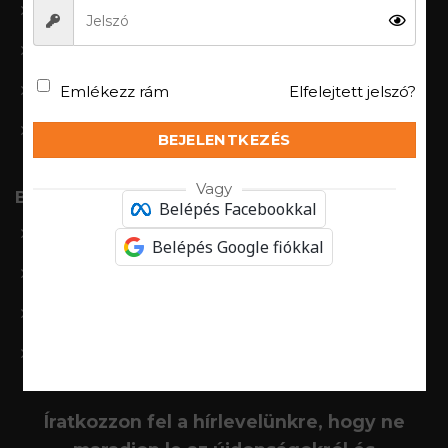
Bejelenkezés/regisztáció
Fiókom
Emlékezz rám
Elfelejtett jelszó?
Rendeléseim
Kívánságlista
BEJELENTKEZÉS
Vagy
B2B
Belépés Facebookkal
BRUBECK PROTECT
Belépés Google fiókkal
Protect Thermo
Protect FR-AS
Ranger Protect
Íratkozzon fel a hírlevelünkre, hogy ne