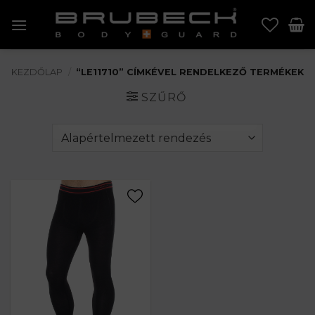
Skip
to
content
KEZDŐLAP
/
“LE11710” CÍMKÉVEL RENDELKEZŐ TERMÉKEK
SZŰRŐ