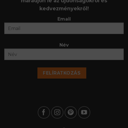
maradjon le az újdonságokról és
kedvezményekről!
Email
Név
FELÍRATKOZÁS