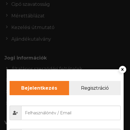
Cipő szavatosság
Mérettáblázat
Kezelési útmutató
Ajándékutalvány
Jogi információk
Általános szerződési feltételek
Adatkezelési szabályzat
Bejelentkezés
Regisztráció
Jogi nyilatkozat
CIB fizetési tájékoztató
Vásárlói fiók