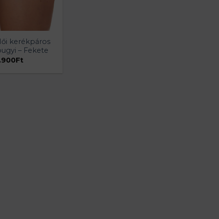
ői kerékpáros
ugyi – Fekete
.900
Ft