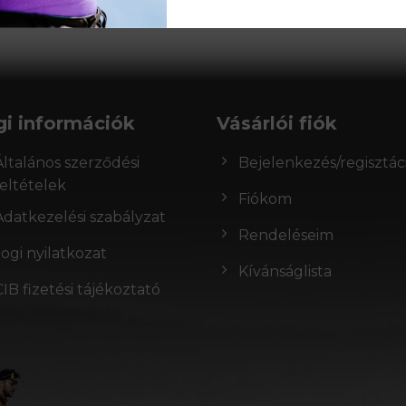
gi információk
Vásárlói fiók
Általános szerződési
Bejelenkezés/regisztác
feltételek
Fiókom
Adatkezelési szabályzat
Rendeléseim
Jogi nyilatkozat
Kívánságlista
CIB fizetési tájékoztató