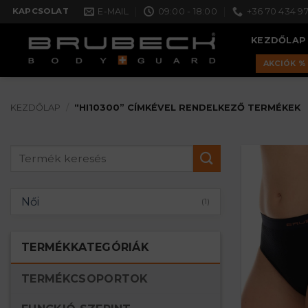
Skip
E-MAIL
09:00 - 18:00
+36 70 434 97
KAPCSOLAT
to
KEZDŐLAP
content
AKCIÓK %
KEZDŐLAP
/
“HI10300” CÍMKÉVEL RENDELKEZŐ TERMÉKEK
Keresés
a
következőre:
Női
(1)
TERMÉKKATEGÓRIÁK
TERMÉKCSOPORTOK