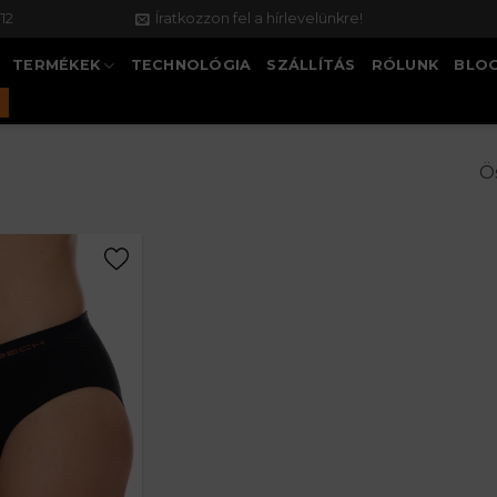
12
Íratkozzon fel a hírlevelünkre!
TERMÉKEK
TECHNOLÓGIA
SZÁLLÍTÁS
RÓLUNK
BLO
Ös