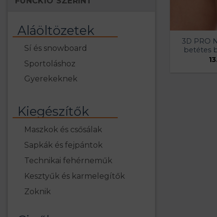
FUNCKIÓ SZERINT
Aláöltözetek
3D PRO N
Sí és snowboard
betétes b
13
Sportoláshoz
Gyerekeknek
Kiegészítők
Maszkok és csősálak
Sapkák és fejpántok
Technikai fehérneműk
Kesztyűk és karmelegítők
Zoknik