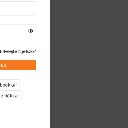
Elfelejtett jelszó?
ZÉS
ebookkal
e fiókkal