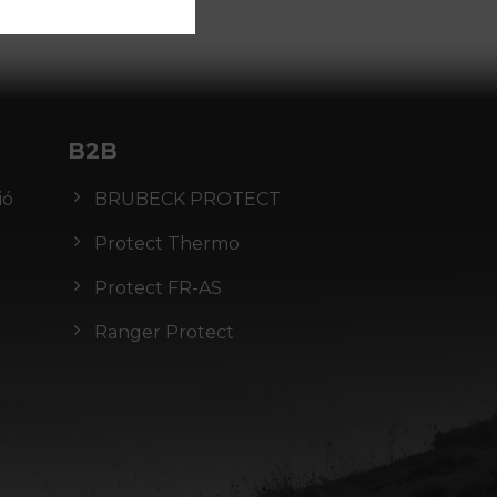
B2B
ió
BRUBECK PROTECT
Protect Thermo
Protect FR-AS
Ranger Protect