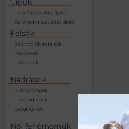
Cipők
Trek Merino túracipők
Barefoot mezítlábas cipők
Felsők
Sportpólók és felsők
Pulóverek
Túrapólók
Nadrágok
Futónadrágok
Túranadrágok
Leggings-ek
Női fehérneműk