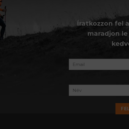
Íratkozzon fel 
maradjon le
kedv
FE