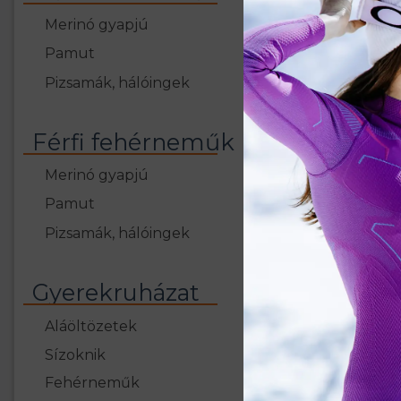
Merinó gyapjú
Pamut
Pizsamák, hálóingek
Férfi fehérneműk
Merinó gyapjú
Pamut
Pizsamák, hálóingek
Gyerekruházat
Aláöltözetek
Sízoknik
Fehérneműk