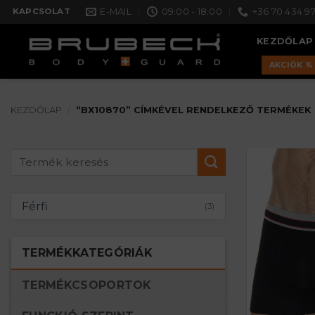
Skip
E-MAIL
09:00 - 18:00
+36 70 434 97
KAPCSOLAT
to
KEZDŐLAP
content
AKCIÓK %
KEZDŐLAP
/
“BX10870” CÍMKÉVEL RENDELKEZŐ TERMÉKEK
Keresés
a
következőre:
Férfi
(3)
TERMÉKKATEGÓRIÁK
TERMÉKCSOPORTOK