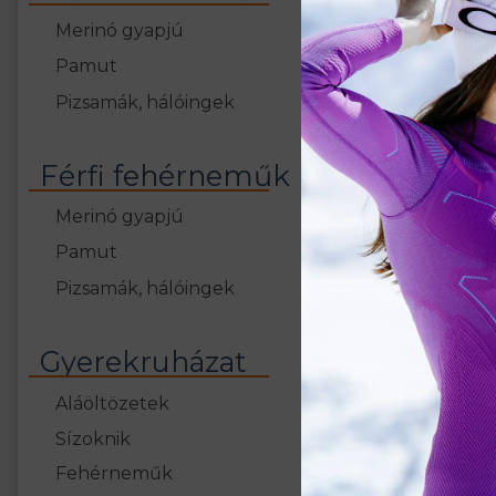
Merinó gyapjú
Pamut
Pizsamák, hálóingek
Férfi fehérneműk
Merinó gyapjú
Pamut
Pizsamák, hálóingek
Gyerekruházat
Aláöltözetek
Sízoknik
Fehérneműk