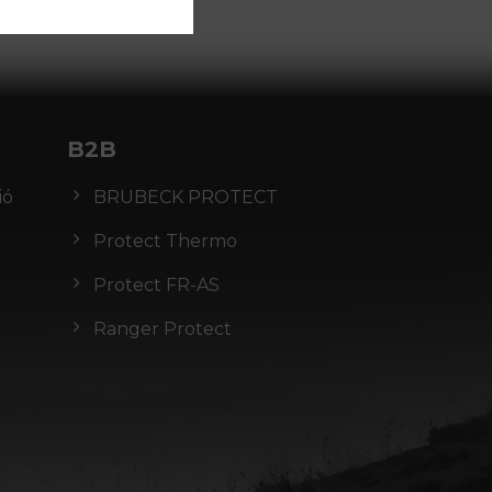
B2B
ió
BRUBECK PROTECT
Protect Thermo
Protect FR-AS
Ranger Protect