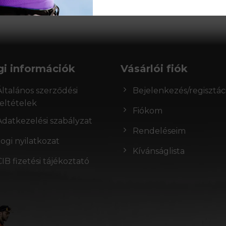
gi információk
Vásárlói fiók
Általános szerződési
Bejelenkezés/regisztác
feltételek
Fiókom
Adatkezelési szabályzat
Rendeléseim
Jogi nyilatkozat
Kívánságlista
CIB fizetési tájékoztató