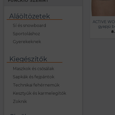
FUNCKIÓ SZERINT
Aláöltözetek
ACTIVE WOO
Sí és snowboard
gyapjú b
8
Sportoláshoz
Gyerekeknek
Kiegészítők
Maszkok és csősálak
Sapkák és fejpántok
Technikai fehérneműk
Kesztyűk és karmelegítők
Zoknik