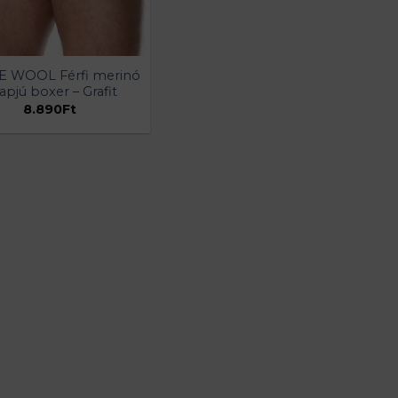
E WOOL Férfi merinó
apjú boxer – Grafit
8.890
Ft