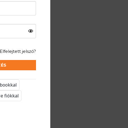
Elfelejtett jelszó?
ZÉS
ebookkal
e fiókkal