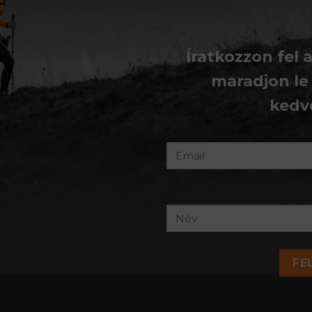
Íratkozzon fel 
maradjon le
kedv
FE