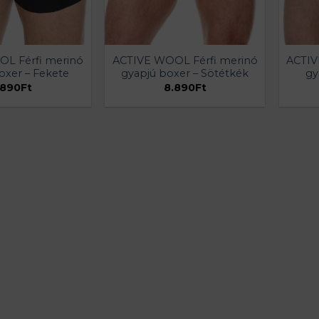
L Férfi merinó
ACTIVE WOOL Férfi merinó
ACTIV
oxer – Fekete
gyapjú boxer – Sötétkék
gy
.890
Ft
8.890
Ft