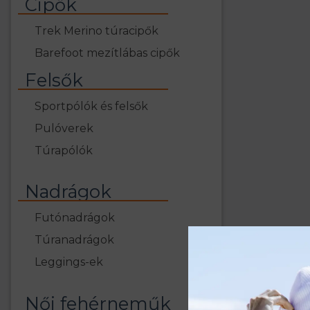
Cipők
Trek Merino túracipők
Barefoot mezítlábas cipők
Felsők
Sportpólók és felsők
Pulóverek
Túrapólók
Nadrágok
Futónadrágok
Túranadrágok
Leggings-ek
Női fehérneműk