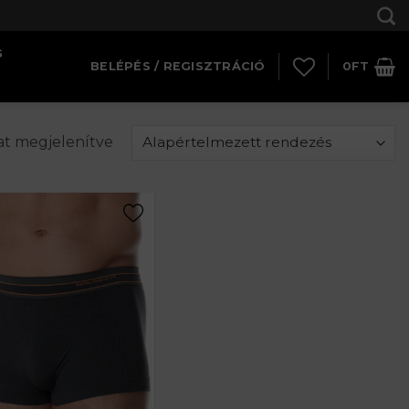
G
BELÉPÉS / REGISZTRÁCIÓ
0
FT
lat megjelenítve