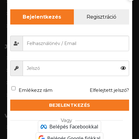
Mérettáblázat
Kezelési útmutató
Bejelentkezés
Regisztráció
Ajándékutalvány
Jogi információk
Általános szerződési feltételek
Adatkezelési szabályzat
Jogi nyilatkozat
Emlékezz rám
Elfelejtett jelszó?
CIB fizetési tájékoztató
BEJELENTKEZÉS
Vásárlói fiók
Vagy
Belépés Facebookkal
Bejelenkezés/regisztáció
Belépés Google fiókkal