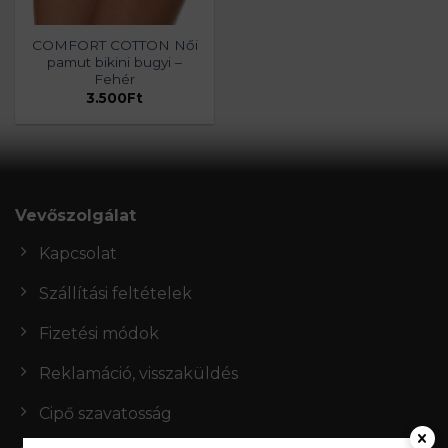
COMFORT COTTON Női
pamut bikini bugyi –
Fehér
3.500
Ft
Vevőszolgálat
Kapcsolat
Szállítási feltételek
Fizetési módok
Reklamáció, visszaküldés
Cipő szavatosság