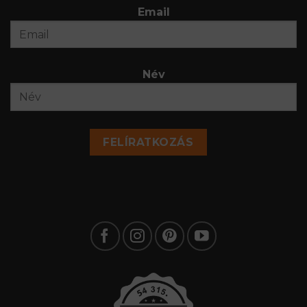
Email
Név
FELÍRATKOZÁS