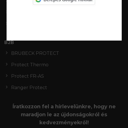
Fiókom
Rendeléseim
Kívánságlista
B2B
BRUBECK PROTECT
Protect Thermo
Protect FR-AS
Ranger Protect
Íratkozzon fel a hírlevelünkre, hogy ne
maradjon le az újdonságokról és
kedvezményekről!