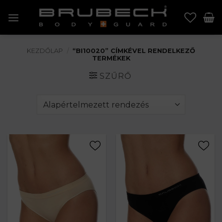
Skip
to
content
KEZDŐLAP
/
“BI10020” CÍMKÉVEL RENDELKEZŐ
TERMÉKEK
SZŰRŐ